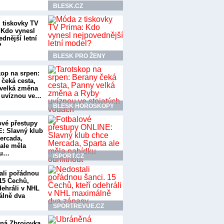
BLESK.CZ
 tiskovky TV
 Kdo vynesl
dnější letní
?
BLESK PRO ŽENY
kop na srpen:
 čeká cesta,
velká změna
 uvíznou ve…
BLESK HOROSKOPY
ové přestupy
: Slavný klub
ercada,
 ale měla
ku…
ISPORT.CZ
ali pořádnou
 15 Čechů,
dehráli v NHL
lně dva
SPORTREVUE.CZ
ná Zbrojovka.