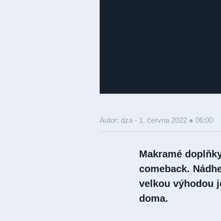
Autor: dza -
1. června 2022 ● 06:00
Makramé doplňky 
comeback. Nádher
velkou výhodou je
doma.