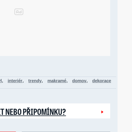
,
,
,
,
,
l
interiér
trendy
makramé
domov
dekorace
ĚT NEBO PŘIPOMÍNKU?