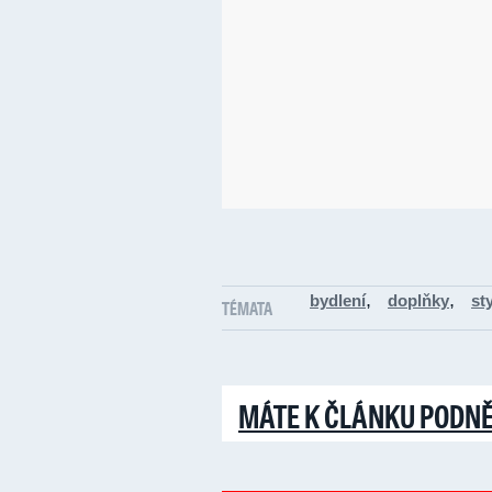
,
,
bydlení
doplňky
sty
TÉMATA
MÁTE K ČLÁNKU PODN