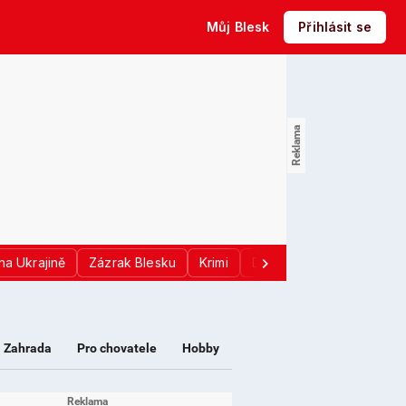
Můj Blesk
Přihlásit se
na Ukrajině
Zázrak Blesku
Krimi
Donald Trump
Sport
Zahrada
Pro chovatele
Hobby