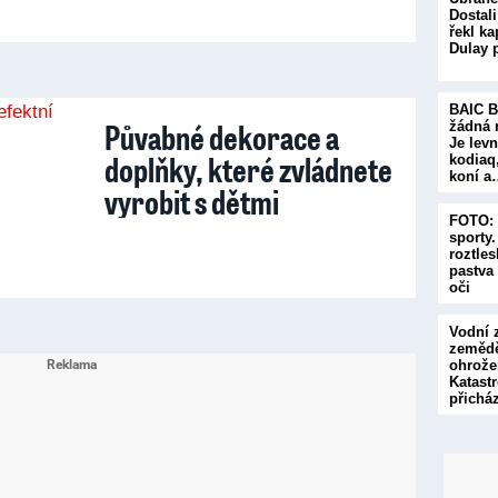
Dostali
řekl ka
Dulay 
BAIC B
Půvabné dekorace a
žádná 
Je levn
doplňky, které zvládnete
kodiaq
koní a
vyrobit s dětmi
FOTO: 
sporty.
roztle
pastva
oči
Vodní 
zemědě
ohrože
Katastr
přichá