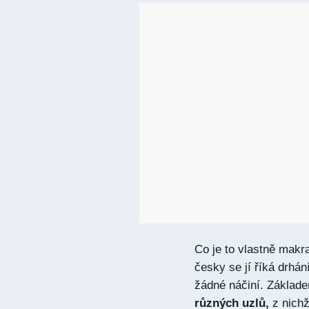
Co je to vlastně mak
česky se jí říká drhán
žádné náčiní. Základ
různých uzlů,
z nichž