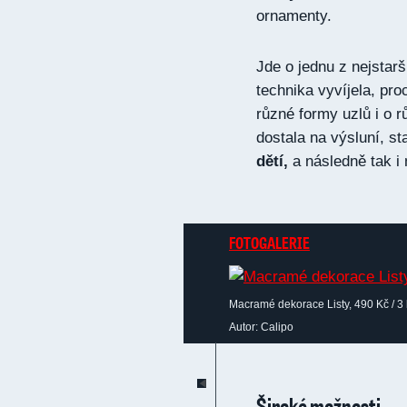
ornamenty.
Jde o jednu z nejstarš
technika vyvíjela, pro
různé formy uzlů i o 
dostala na výsluní, st
dětí,
a následně tak i
FOTOGALERIE
Macramé dekorace Listy, 490 Kč / 3 
Autor: Calipo
Široké možnosti