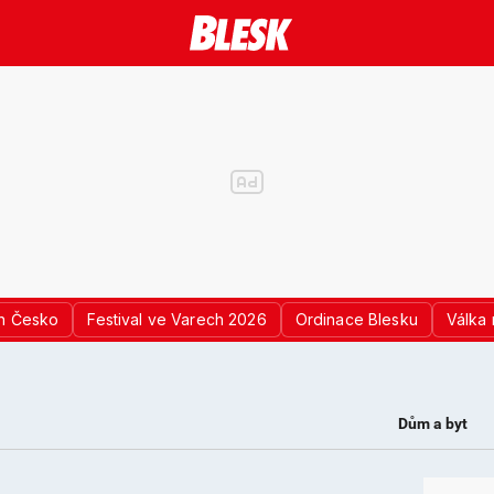
n Česko
Festival ve Varech 2026
Ordinace Blesku
Válka 
Dům a byt