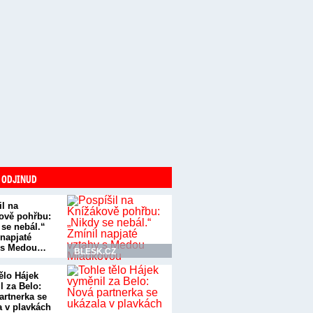
 ODJINUD
il na
ově pohřbu:
 se nebál.“
 napjaté
 s Medou…
BLESK.CZ
ělo Hájek
l za Belo:
artnerka se
a v plavkách