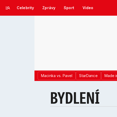
Celebrity
Zprávy
Sport
Video
Macinka vs. Pavel
StarDance
Made i
BYDLENÍ