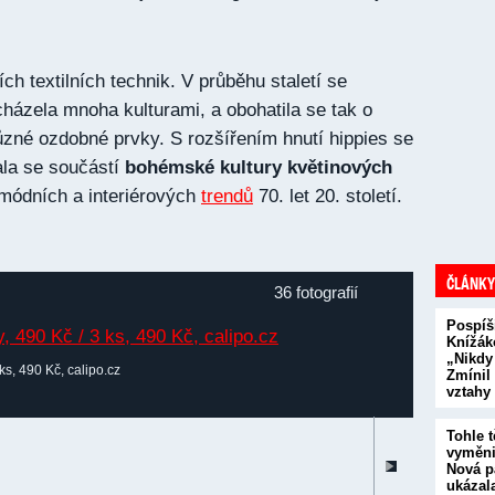
ích textilních technik. V průběhu staletí se
cházela mnoha kulturami, a obohatila se tak o
různé ozdobné prvky. S rozšířením hnutí hippies se
ala se součástí
bohémské kultury květinových
 módních a interiérových
trendů
70. let 20. století.
ČLÁNKY
36 fotografií
Pospíš
Knížák
„Nikdy
ks, 490 Kč, calipo.cz
Zmínil
vztahy
Tohle t
vyměni
Nová p
ukázal