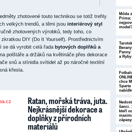
Móda z
edměty zhotovené touto technikou se totiž trefily
Prima:
nejpove
ch velkých trendů, a těmi jsou
interiérový styl
model
ručně zhotovených výrobků, tedy toho, co
zkratkou DIY (Do It Yourself). Prostřednictvím
Tarots
 se dá vyrobit celá řada
bytových doplňků a
Berany
Panny 
na polštáře a držáků na květináče přes dekorace
a Ryby
če snů a stínidla svítidel až po náročné textilní
sná křesla.
Fotbal
ONLINE
chce M
Sparta
nabíd
Ratan, mořská tráva, juta.
Nedost
Nejkrásnější dekorace a
šanci.
kteří o
doplňky z přírodních
maximá
zápasy
materiálů
Ubráně