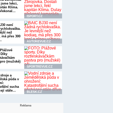
 jsme lekci,
pitán Klíma.
překonal…
ISPORT.CZ
J30 není
rychlokvaška.
ější než
, má přes 300
…
AUTOREVUE.CZ
Plážové
 Díky
skávačkám
 pro (mužské)
SPORTREVUE.CZ
zdroje a
lská půda v
ní:
ofální sucha
zejí stále…
BLESK.CZ