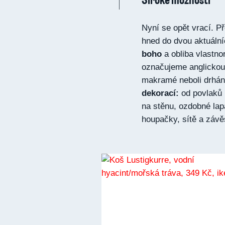
Nyní se opět vrací. Př
hned do dvou aktuální
boho
a obliba vlastno
označujeme anglickou 
makramé neboli drhání
dekorací:
od povlaků 
na stěnu, ozdobné lapa
houpačky, sítě a závě