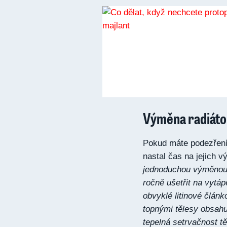
Výměna radiáto
Pokud máte podezření, 
nastal čas na jejich 
jednoduchou výměnou s
ročně ušetřit na vytá
obvyklé litinové člán
topnými tělesy obsahu
tepelná setrvačnost t