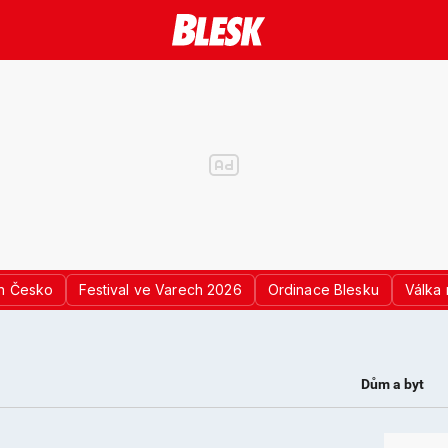
n Česko
Festival ve Varech 2026
Ordinace Blesku
Válka 
Dům a byt