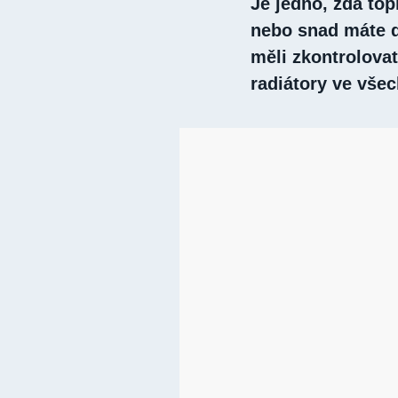
Je jedno, zda top
nebo snad máte d
měli zkontrolovat
radiátory ve vše