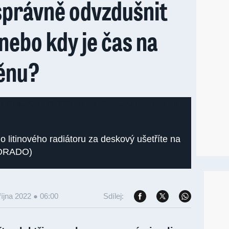
 správně odvzdušnit
 nebo kdy je čas na
ěnu?
litinového radiátoru za deskový ušetříte na
 KORADO)
října 2022 ● 06:00
Sdílej: