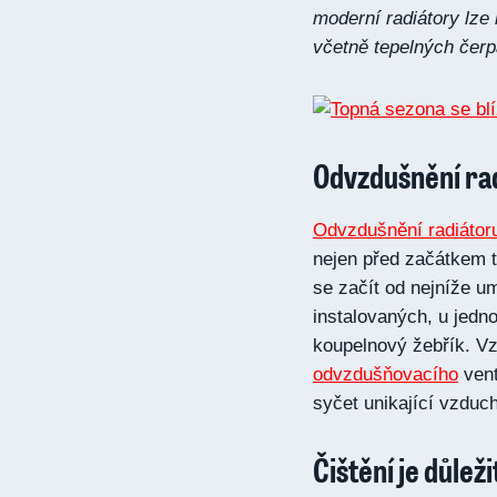
moderní radiátory lze
včetně tepelných čerp
Odvzdušnění rad
Odvzdušnění radiátor
nejen před začátkem 
se začít od nejníže u
instalovaných, u jedn
koupelnový žebřík. Vz
odvzdušňovacího
vent
syčet unikající vzduch
Čištění je důleži