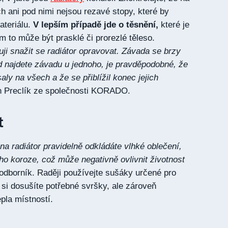
h ani pod nimi nejsou rezavé stopy, které by
ateriálu.
V lepším případě jde o těsnění,
které je
m to může být prasklé či prorezlé těleso.
i snažit se radiátor opravovat. Závada se brzy
d najdete závadu u jednoho, je pravděpodobné, že
ly na všech a že se přiblížil konec jejich
in Preclík ze společnosti KORADO.
t
na radiátor pravidelně odkládáte vlhké oblečení,
eho koroze, což může negativně ovlivnit životnost
odborník. Raději používejte sušáky určené pro
 si dosušíte potřebné svršky, ale zároveň
pla místností.