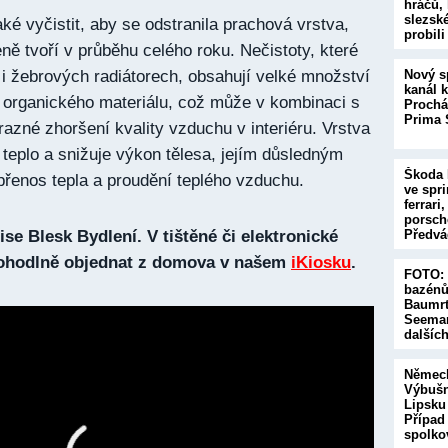
hráčů, 
slezsk
také vyčistit, aby se odstranila prachová vrstva,
probil
eně tvoří v průběhu celého roku. Nečistoty, které
Nový s
 i žebrových radiátorech, obsahují velké množství
kanál kř
 organického materiálu, což může v kombinaci s
Prochá
Prima 
azné zhoršení kvality vzduchu v interiéru. Vrstva
 teplo a snižuje výkon tělesa, jejím důsledným
Škoda 
přenos tepla a proudění teplého vzduchu.
ve spr
ferrari
porsch
Předv
se Blesk Bydlení. V tištěné či elektronické
pohodlně objednat z domova v našem
iKiosku
.
FOTO: 
bazénů
Baumrt
Seeman
dalšíc
Německ
Výbušn
Lipsku
Případ
spolk