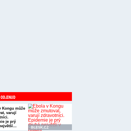
 ODJINUD
v Kongu může
t, varují
níci.
ie je prý
největší…
BLESK.CZ