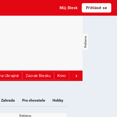
Můj Blesk
Přihlásit se
na Ukrajině
Zázrak Blesku
Krimi
Donald Trump
Sport
Zahrada
Pro chovatele
Hobby