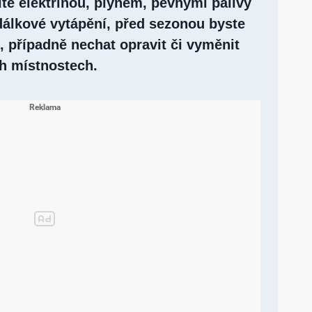
íte elektřinou, plynem, pevnými palivy
álkové vytápění, před sezonou byste
, případně nechat opravit či vyměnit
ch místnostech.