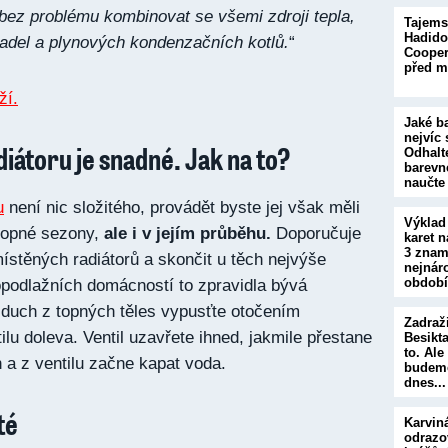
 bez problému kombinovat se všemi zdroji tepla,
Tajems
Hadido
adel a plynových kondenzačních kotlů.
“
Cooper
před m
Jaké b
nejvíc 
iátoru je snadné. Jak na to?
Odhalt
barevn
naučte
u
není nic složitého, provádět byste jej však měli
Výklad
topné sezony,
ale i v jejím průběhu.
Doporučuje
karet n
3 znam
místěných radiátorů a skončit u těch nejvýše
nejnár
obdob
opodlažních domácností to zpravidla bývá
duch z topných těles vypusťte otočením
Zadraž
ilu doleva. Ventil uzavřete ihned, jakmile přestane
Besikta
to. Al
 a z ventilu začne kapat voda.
budeme
dnes..
té
Karvin
odrazo