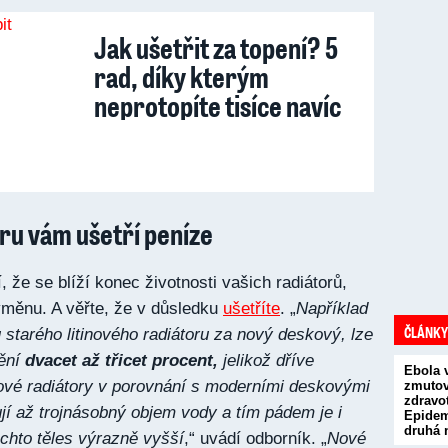
Jak ušetřit za topení? 5
rad, díky kterým
neprotopíte tisíce navíc
ru vám ušetří peníze
že se blíží konec životnosti vašich radiátorů,
výměnu. A věřte, že v důsledku
ušetříte
. „
Například
ČLÁNKY
tarého litinového radiátoru za nový deskový, lze
pění
dvacet až třicet procent,
jelikož dříve
Ebola 
kové radiátory v porovnání s moderními deskovými
zmutova
zdravot
jí až trojnásobný objem vody a tím pádem je i
Epidem
druhá 
ěchto těles výrazně vyšší
,“ uvádí odborník. „
Nové