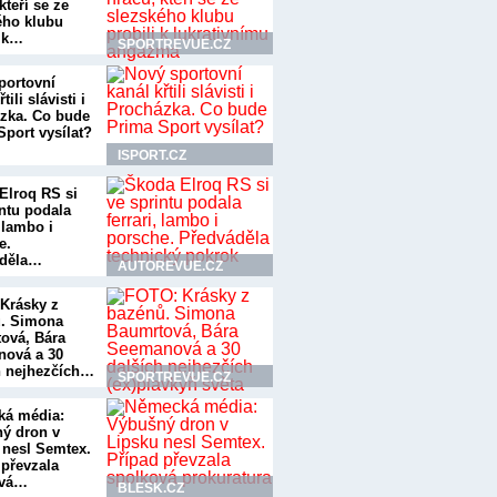
kteří se ze
ého klubu
i k…
SPORTREVUE.CZ
portovní
tili slávisti i
zka. Co bude
Sport vysílat?
ISPORT.CZ
Elroq RS si
intu podala
, lambo i
e.
áděla…
AUTOREVUE.CZ
Krásky z
. Simona
ová, Bára
ová a 30
h nejhezčích…
SPORTREVUE.CZ
á média:
ý dron v
 nesl Semtex.
 převzala
ová…
BLESK.CZ