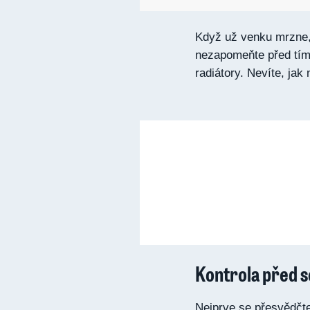
Když už venku mrzne, 
nezapomeňte před tím,
radiátory. Nevíte, ja
Kontrola před s
Nejprve se přesvědčte