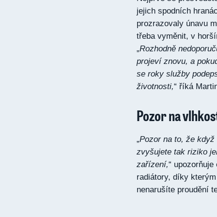
jejich spodních hranác
prozrazovaly únavu m
třeba vyměnit, v horší
„
Rozhodně nedoporučuj
projeví znovu, a poku
se roky služby podepsa
životnosti,
“ říká Mart
Pozor na vlhkos
„
Pozor na to, že když 
zvyšujete tak riziko j
zařízení,
“ upozorňuje 
radiátory, díky kterým
nenarušíte proudění te