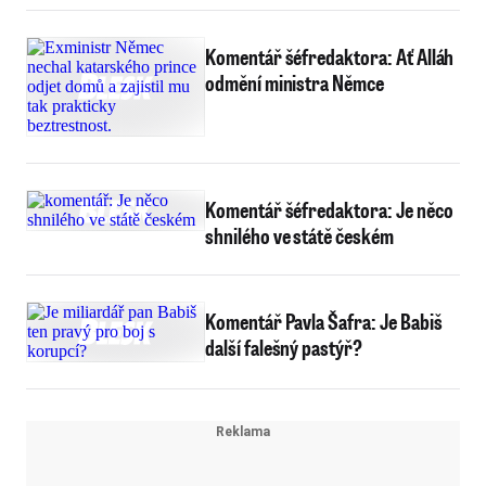
Komentář šéfredaktora: Ať Alláh
odmění ministra Němce
Komentář šéfredaktora: Je něco
shnilého ve státě českém
Komentář Pavla Šafra: Je Babiš
další falešný pastýř?