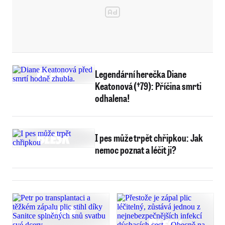
Legendární herečka Diane
Keatonová (†79): Příčina smrti
odhalena!
I pes může trpět chřipkou: Jak
nemoc poznat a léčit ji?