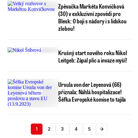
Zpěvačka Markéta Konvičková
(30) v exkluzivní zpovědi pro
Blesk: O boji s nádory i s lidskou
zlobou!
Krušný start nového roku Nikol
Leitgeb: Zápal plic a invaze myší!
Ursula von der Leyenová (66)
přiznala: Náhlá hospitalizace!
Šéfka Evropské komise to tajila
1
2
3
4
5