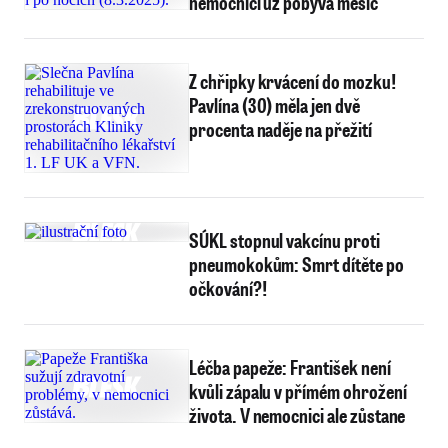
nemocnici už pobývá měsíc
Z chřipky krvácení do mozku!
Pavlína (30) měla jen dvě
procenta naděje na přežití
SÚKL stopnul vakcínu proti
pneumokokům: Smrt dítěte po
očkování?!
Léčba papeže: František není
kvůli zápalu v přímém ohrožení
života. V nemocnici ale zůstane