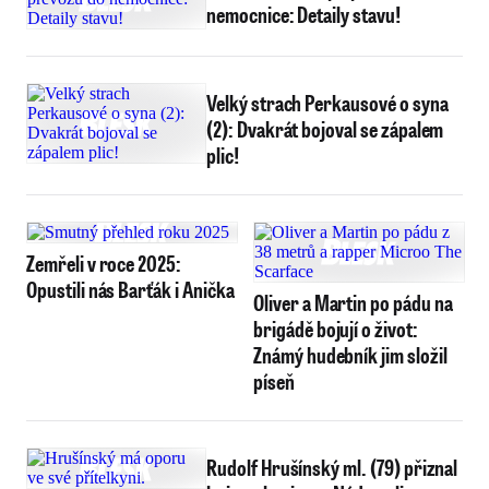
nemocnice: Detaily stavu!
Velký strach Perkausové o syna
(2): Dvakrát bojoval se zápalem
plic!
Zemřeli v roce 2025:
Opustili nás Barťák i Anička
Oliver a Martin po pádu na
brigádě bojují o život:
Známý hudebník jim složil
píseň
Rudolf Hrušínský ml. (79) přiznal