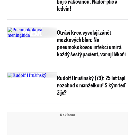
boj s rakovinou: Nádor plic a
ledvin!
Otráví krev, vyvolají zánět
mozkových blan: Na
pneumokokovou infekci umírá
každý šestý pacient, varují lékaři
Rudolf Hrušínský (79): 25 let tajil
rozchod s manželkou! S kým teď
žije?