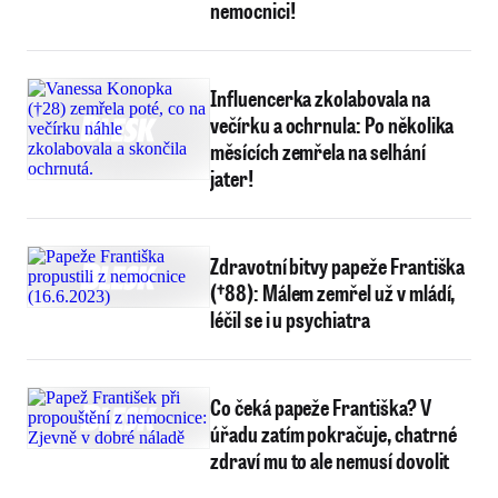
nemocnici!
Influencerka zkolabovala na
večírku a ochrnula: Po několika
měsících zemřela na selhání
jater!
Zdravotní bitvy papeže Františka
(†88): Málem zemřel už v mládí,
léčil se i u psychiatra
Co čeká papeže Františka? V
úřadu zatím pokračuje, chatrné
zdraví mu to ale nemusí dovolit