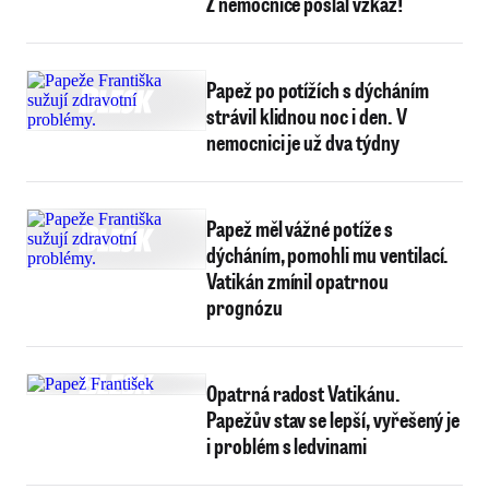
Z nemocnice poslal vzkaz!
Papež po potížích s dýcháním
strávil klidnou noc i den. V
nemocnici je už dva týdny
Papež měl vážné potíže s
dýcháním, pomohli mu ventilací.
Vatikán zmínil opatrnou
prognózu
Opatrná radost Vatikánu.
Papežův stav se lepší, vyřešený je
i problém s ledvinami