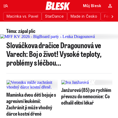
Můj Blesk
Macinka vs. Pavel
StarDance
Made in Česko
Festiva
Téma: zápal plic
Slováčkova dračice Dragounová ve
Varech: Boj o život! Vysoké teploty,
problémy s léčbou…
Janžurová (85) po rychlém
Maminka dvou dětí bojuje s
převozu do nemocnice: Co
agresivní leukémií:
odhalil elitní lékař
Zachránit ji může vhodný
dárce kostní dřeně