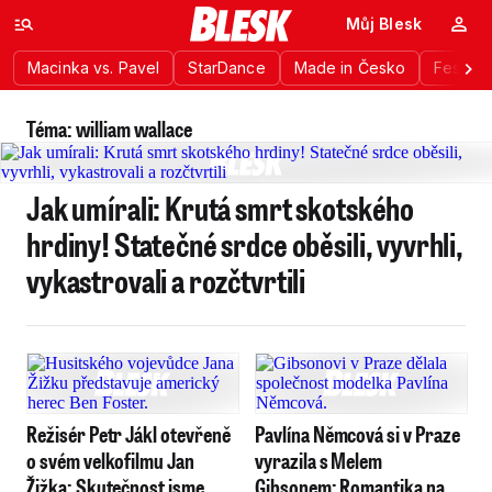
Můj Blesk
Macinka vs. Pavel
StarDance
Made in Česko
Festiva
Téma: william wallace
Jak umírali: Krutá smrt skotského
hrdiny! Statečné srdce oběsili, vyvrhli,
vykastrovali a rozčtvrtili
Režisér Petr Jákl otevřeně
Pavlína Němcová si v Praze
o svém velkofilmu Jan
vyrazila s Melem
Žižka: Skutečnost jsme
Gibsonem: Romantika na