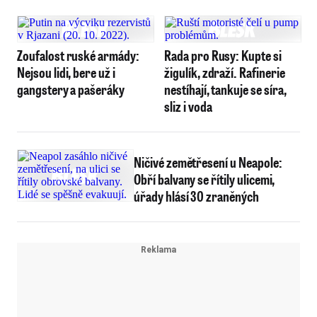
Zoufalost ruské armády:
Rada pro Rusy: Kupte si
Nejsou lidi, bere už i
žigulík, zdraží. Rafinerie
gangstery a pašeráky
nestíhají, tankuje se síra,
sliz i voda
Ničivé zemětřesení u Neapole:
Obří balvany se řítily ulicemi,
úřady hlásí 30 zraněných