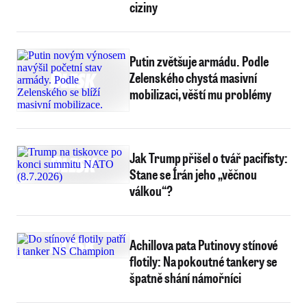
ciziny
Putin zvětšuje armádu. Podle
Zelenského chystá masivní
mobilizaci, věští mu problémy
Jak Trump přišel o tvář pacifisty:
Stane se Írán jeho „věčnou
válkou“?
Achillova pata Putinovy stínové
flotily: Na pokoutné tankery se
špatně shání námořníci