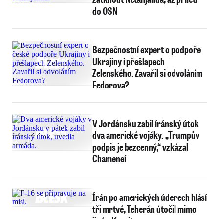
do OSN
Bezpečnostní expert o podpoře
Ukrajiny i přešlapech
Zelenského. Zavařil si odvoláním
Fedorova?
V Jordánsku zabil íránský útok
dva americké vojáky. „Trumpův
podpis je bezcenný,“ vzkázal
Chameneí
Írán po amerických úderech hlásí
tři mrtvé, Teherán útočil mimo