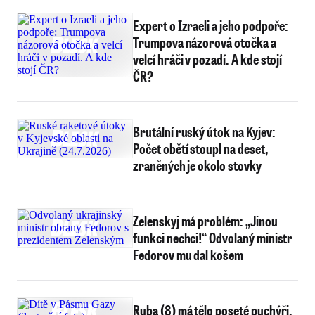
Expert o Izraeli a jeho podpoře:
Trumpova názorová otočka a
velcí hráči v pozadí. A kde stojí
ČR?
Brutální ruský útok na Kyjev:
Počet obětí stoupl na deset,
zraněných je okolo stovky
Zelenskyj má problém: „Jinou
funkci nechci!“ Odvolaný ministr
Fedorov mu dal košem
Ruba (8) má tělo poseté puchýři.