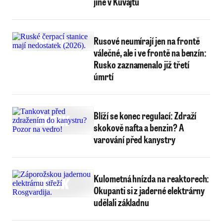
jiné v Kuvajtu
Rusové neumírají jen na frontě
válečné, ale i ve frontě na benzín:
Rusko zaznamenalo již třetí
úmrtí
Blíží se konec regulací: Zdraží
skokově nafta a benzin? A
varování před kanystry
Kulometná hnízda na reaktorech:
Okupanti si z jaderné elektrárny
udělali základnu