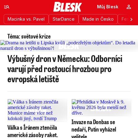
Můj Blesk
Macinka vs. Pavel
StarDance
Made in Česko
Festiva
Téma: světové krize
Výbušný dron v Německu: Odborníci
varují před rostoucí hrozbou pro
evropská letiště
Invaze na Donbas se
Válka s Íránem ztenčila
nedaří, Putin vyházel
americké zásoby raket.
velitele