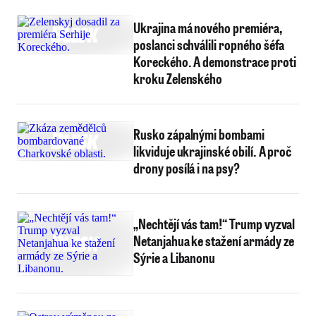
Ukrajina má nového premiéra,
poslanci schválili ropného šéfa
Koreckého. A demonstrace proti
kroku Zelenského
Rusko zápalnými bombami
likviduje ukrajinské obilí. A proč
drony posílá i na psy?
„Nechtějí vás tam!“ Trump vyzval
Netanjahua ke stažení armády ze
Sýrie a Libanonu