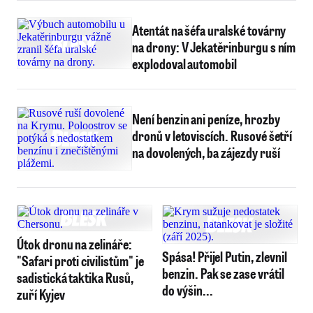
Atentát na šéfa uralské továrny
na drony: V Jekatěrinburgu s ním
explodoval automobil
Není benzin ani peníze, hrozby
dronů v letoviscích. Rusové šetří
na dovolených, ba zájezdy ruší
Útok dronu na zelináře:
Spása! Přijel Putin, zlevnil
"Safari proti civilistům" je
benzin. Pak se zase vrátil
sadistická taktika Rusů,
do výšin...
zuří Kyjev