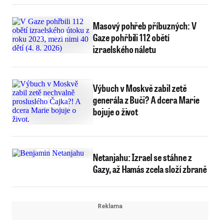
Masový pohřeb příbuzných: V
Gaze pohřbili 112 obětí
izraelského náletu
Výbuch v Moskvě zabil zetě
generála z Buči? A dcera Marie
bojuje o život
Netanjahu: Izrael se stáhne z
Gazy, až Hamás zcela složí zbraně