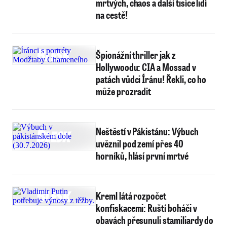
mrtvých, chaos a další tisíce lidí
na cestě!
Špionážní thriller jak z
Hollywoodu: CIA a Mossad v
patách vůdci Íránu! Řekli, co ho
může prozradit
Neštěstí v Pákistánu: Výbuch
uvěznil pod zemí přes 40
horníků, hlásí první mrtvé
Kreml látá rozpočet
konfiskacemi: Ruští boháči v
obavách přesunuli stamiliardy do