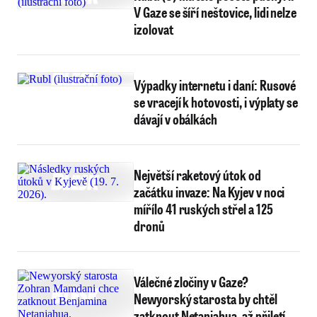
V Gaze se šíří neštovice, lidi nelze
izolovat
Výpadky internetu i daní: Rusové
se vracejí k hotovosti, i výplaty se
dávají v obálkách
Největší raketový útok od
začátku invaze: Na Kyjev v noci
mířílo 41 ruských střel a 125
dronů
Válečné zločiny v Gaze?
Newyorský starosta by chtěl
zatknout Netanjahua, až přiletí