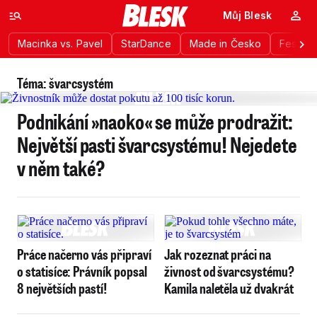
Můj Blesk
Macinka vs. Pavel
StarDance
Made in Česko
Festiva
Téma: švarcsystém
Podnikání »naoko« se může prodražit:
Největší pasti švarcsystému! Nejedete
v něm také?
Práce načerno vás připraví
Jak rozeznat práci na
o statisíce: Právník popsal
živnost od švarcsystému?
8 největších pastí!
Kamila naletěla už dvakrát