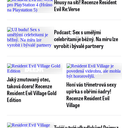
Hnusy na síti! Recenze Resident
Evil Re:Verse
Podcast: Sex s umělými
celebritami je běžný. Na míru lze
vyrobit i bývalé partnery
Jaký zmutovaný otec,
Honí vás třímetrová sexy
taková dcera! Recenze
upírka s obřími ňadry!
Resident Evil Village Gold
Recenze Resident Evil
Edition
Village
Tváří v tvář vlkodlakům! Dojmy z