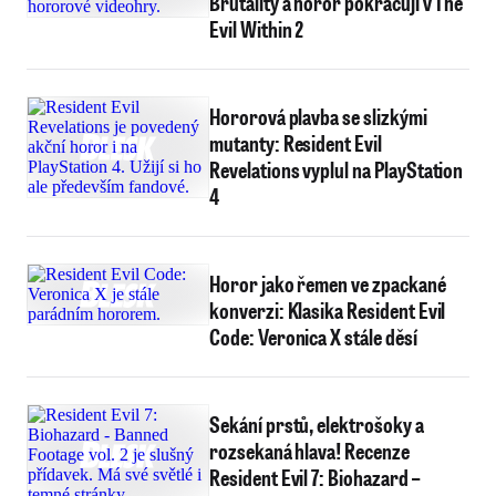
Brutality a horor pokračují v The
Evil Within 2
Hororová plavba se slizkými
mutanty: Resident Evil
Revelations vyplul na PlayStation
4
Horor jako řemen ve zpackané
konverzi: Klasika Resident Evil
Code: Veronica X stále děsí
Sekání prstů, elektrošoky a
rozsekaná hlava! Recenze
Resident Evil 7: Biohazard –