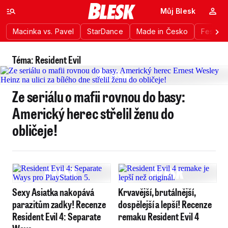
Můj Blesk
Macinka vs. Pavel
StarDance
Made in Česko
Festiva
Téma: Resident Evil
Ze seriálu o mafii rovnou do basy:
Americký herec střelil ženu do
obličeje!
Sexy Asiatka nakopává
Krvavější, brutálnější,
parazitům zadky! Recenze
dospělejší a lepší! Recenze
Resident Evil 4: Separate
remaku Resident Evil 4