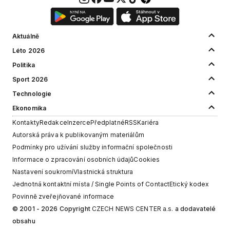
Aktuálně
Léto 2026
Politika
Sport 2026
Technologie
Ekonomika
Kontakty
Redakce
Inzerce
Předplatné
RSS
Kariéra
Autorská práva k publikovaným materiálům
Podmínky pro užívání služby informační společnosti
Informace o zpracování osobních údajů
Cookies
Nastavení soukromí
Vlastnická struktura
Jednotná kontaktní místa / Single Points of Contact
Etický kodex
Povinně zveřejňované informace
© 2001 - 2026 Copyright
CZECH NEWS CENTER a.s.
a dodavatelé
obsahu