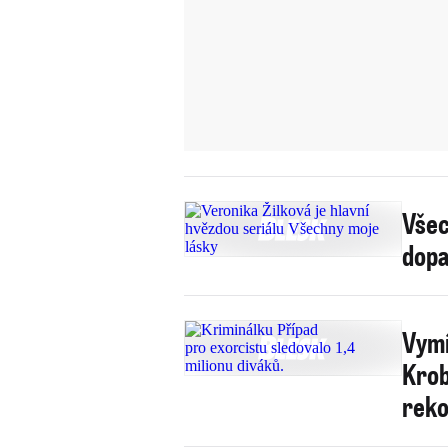
Všec
dopa
Vymí
Krob
reko