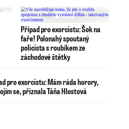
Případ pro exorcistu: Šok na
faře! Polonahý spoutaný
policista s roubíkem ze
záchodové štětky
ad pro exorcistu: Mám ráda horory,
bojím se, přiznala Táňa Hlostová