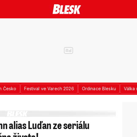
n Česko
Festival ve Varech 2026
Ordinace Blesku
Válka 
 alias Luďan ze seriálu
na života!