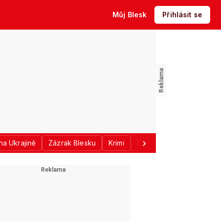
Můj Blesk
Přihlásit se
na Ukrajině
Zázrak Blesku
Krimi
Donald Trump
Sport