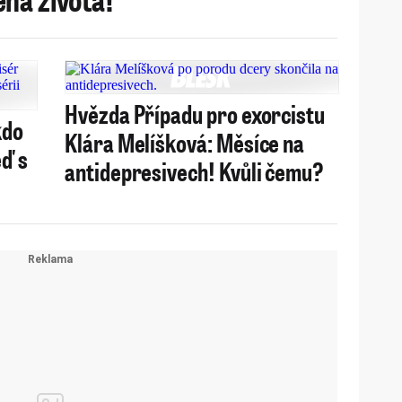
Hvězda Případu pro exorcistu
kdo
Klára Melíšková: Měsíce na
eď s
antidepresivech! Kvůli čemu?