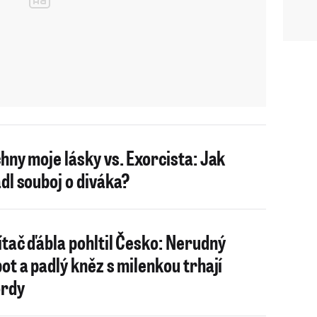
hny moje lásky vs. Exorcista: Jak
dl souboj o diváka?
tač ďábla pohltil Česko: Nerudný
ot a padlý kněz s milenkou trhají
rdy