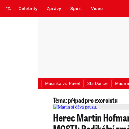
Celebrity
Zprávy
Sport
Video
Macinka vs. Pavel
StarDance
Made i
Téma: případ pro exorcistu
Herec Martin Hofmann
MOST!: Radikální změ