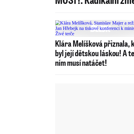
Klára Melíšková přiznala, 
byl její dětskou láskou! A t
ním musí natáčet!