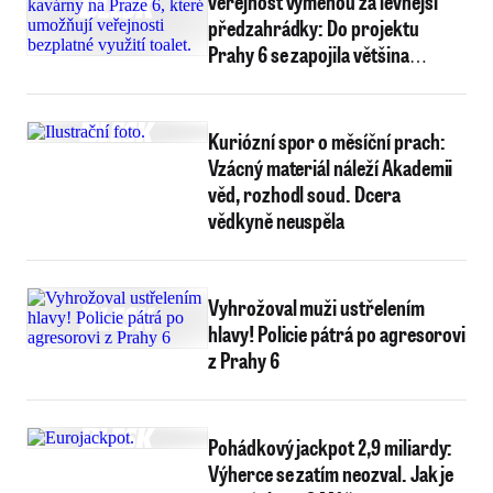
veřejnost výměnou za levnější
předzahrádky: Do projektu
Prahy 6 se zapojila většina
provozoven
Kuriózní spor o měsíční prach:
Vzácný materiál náleží Akademii
věd, rozhodl soud. Dcera
vědkyně neuspěla
Vyhrožoval muži ustřelením
hlavy! Policie pátrá po agresorovi
z Prahy 6
Pohádkový jackpot 2,9 miliardy:
Výherce se zatím neozval. Jak je