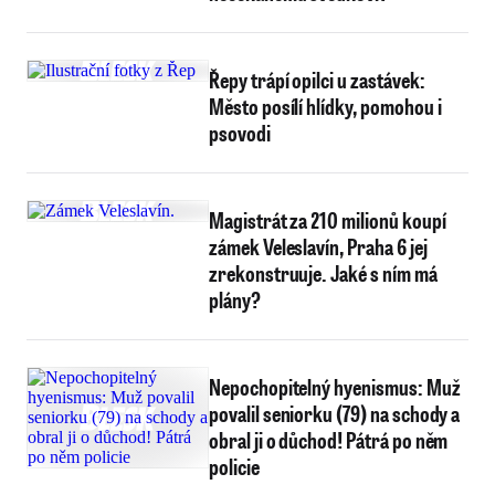
Řepy trápí opilci u zastávek:
Město posílí hlídky, pomohou i
psovodi
Magistrát za 210 milionů koupí
zámek Veleslavín, Praha 6 jej
zrekonstruuje. Jaké s ním má
plány?
Nepochopitelný hyenismus: Muž
povalil seniorku (79) na schody a
obral ji o důchod! Pátrá po něm
policie