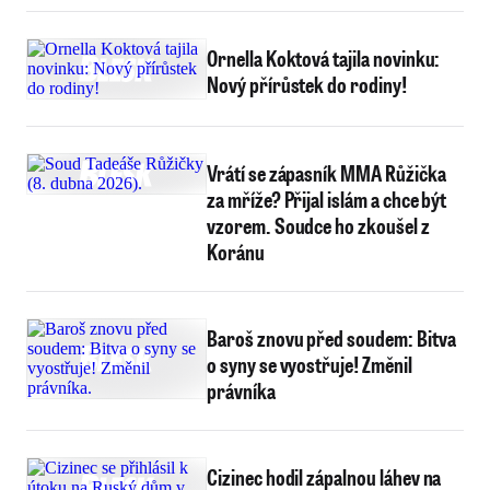
Ornella Koktová tajila novinku:
Nový přírůstek do rodiny!
Vrátí se zápasník MMA Růžička
za mříže? Přijal islám a chce být
vzorem. Soudce ho zkoušel z
Koránu
Baroš znovu před soudem: Bitva
o syny se vyostřuje! Změnil
právníka
Cizinec hodil zápalnou láhev na