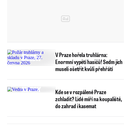
V Praze hořela truhlárna:
Enormní vypětí hasičů! Sedm jich
museli ošetřit kvůli přehřátí
Kde se v rozpálené Praze
zchladit? Lidé míří na koupaliště,
do zahrad i kasemat