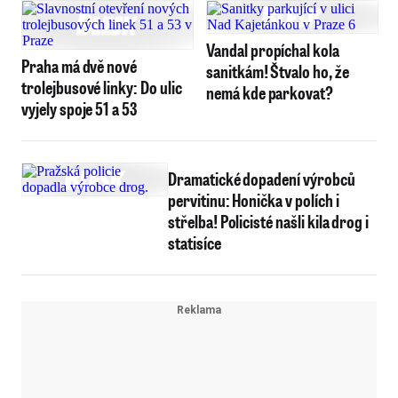
Vandal propíchal kola
Praha má dvě nové
sanitkám! Štvalo ho, že
trolejbusové linky: Do ulic
nemá kde parkovat?
vyjely spoje 51 a 53
Dramatické dopadení výrobců
pervitinu: Honička v polích i
střelba! Policisté našli kila drog i
statisíce