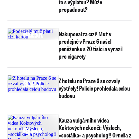
to s výplatou? Může
propadnout?
Nakupoval za cizí! Muž v
prodejně v Praze 6 našel
peněženku s 20 tisíci a vyrazil
pro cigarety
Z hotelu na Praze 6 se ozvaly
výstřely! Policie prohledala celou
budovu
Kauza vulgárního videa
Koktových nekončí: Výslech,
»sociálka« a psycholog!! Ornella z