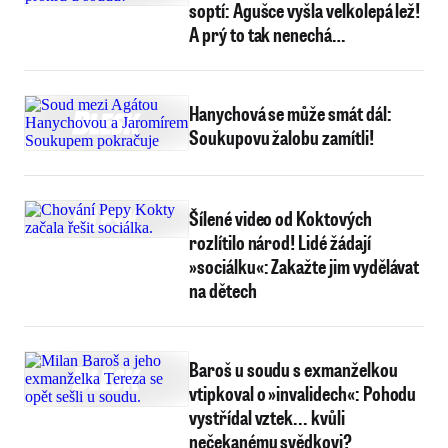
soptí: Agušce vyšla velkolepá lež!
A prý to tak nenechá…
Hanychová se může smát dál:
Soukupovu žalobu zamítli!
Šílené video od Koktových
rozlítilo národ! Lidé žádají
»sociálku«: Zakažte jim vydělávat
na dětech
Baroš u soudu s exmanželkou
vtipkoval o »invalidech«: Pohodu
vystřídal vztek... kvůli
nečekanému svědkovi?