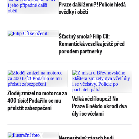
Praze další ženu?! Policie hledá
svědky i oběti
Šťastný smolař Filip Cíl:
Romantická veselka ještě před
porodem partnerky
Zloděj zmizel na motorce za
Velká včelí loupež! Na
400 tisíc! Podařilo se mu
Praze 6 někdo ukradl dva
přelstít zabezpečení
úly i se včelami
Nesnesitelný zápach budí