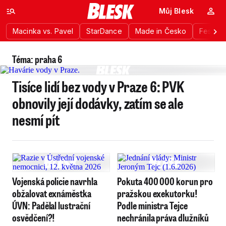
Můj Blesk
Macinka vs. Pavel
StarDance
Made in Česko
Festiva
Téma: praha 6
Tisíce lidí bez vody v Praze 6: PVK
obnovily její dodávky, zatím se ale
nesmí pít
Vojenská policie navrhla
Pokuta 400 000 korun pro
obžalovat exnáměstka
pražskou exekutorku!
ÚVN: Padělal lustrační
Podle ministra Tejce
osvědčení?!
nechránila práva dlužníků