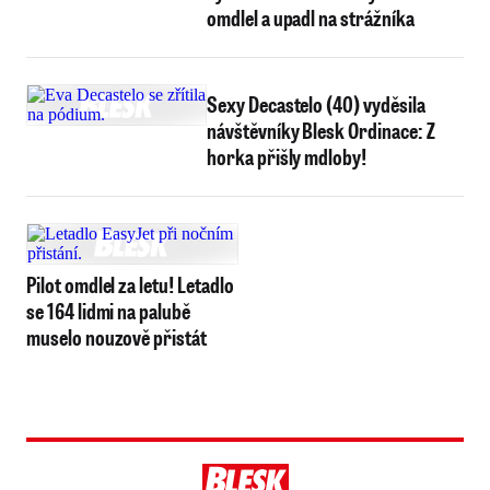
omdlel a upadl na strážníka
Sexy Decastelo (40) vyděsila
návštěvníky Blesk Ordinace: Z
horka přišly mdloby!
Pilot omdlel za letu! Letadlo
se 164 lidmi na palubě
muselo nouzově přistát