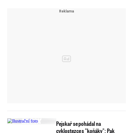
Pejskař se pohádal na
cyklostezce s "koňáky": Pak