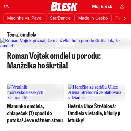
Můj Blesk
Macinka vs. Pavel
StarDance
Made in Česko
Festiva
Téma: omdlela
Roman Vojtek omdlel u porodu:
Manželka ho škrtila!
Maminka omdlela,
Hvězda Ulice Štréblová:
chlapeček (1) spadl do
Omdlela v letadle, křísily ji
potoka! Je ve vážném stavu
letušky!