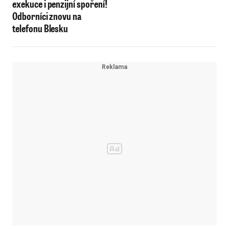
exekuce i penzijní spoření!
získat peníze od státu
Odborníci znovu na
telefonu Blesku