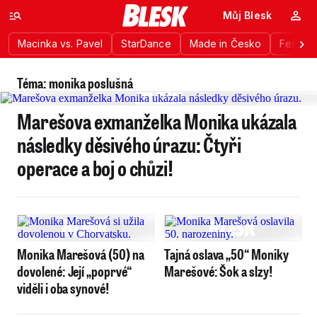
Můj Blesk
Macinka vs. Pavel
StarDance
Made in Česko
Festiva
Téma: monika poslušná
Marešova exmanželka Monika ukázala
následky děsivého úrazu: Čtyři
operace a boj o chůzi!
Monika Marešová (50) na
Tajná oslava „50“ Moniky
dovolené: Její „poprvé“
Marešové: Šok a slzy!
viděli i oba synové!