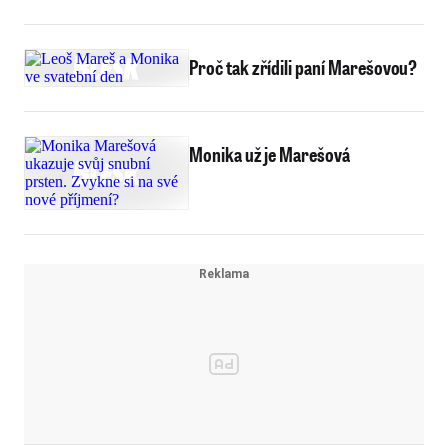
Proč tak zřídili paní Marešovou?
Monika už je Marešová