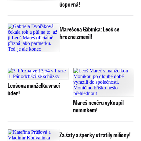
úsporná!
Marešova Gábinka: Leoš se
hrozně změnil!
Leošova manželka vrací
úder!
Mareš nevěru vykoupil
miminkem!
Za šaty a šperky utratily miliony!