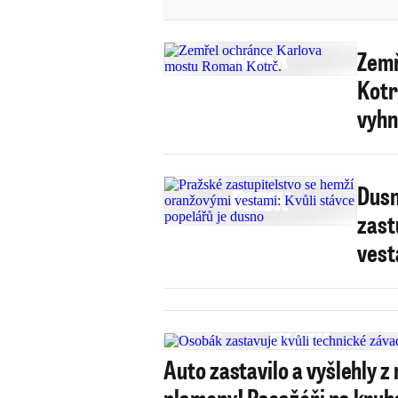
Zemř
Kotr
vyhn
Dusn
zast
vest
Auto zastavilo a vyšlehly z 
plameny! Pasažéři na kruh