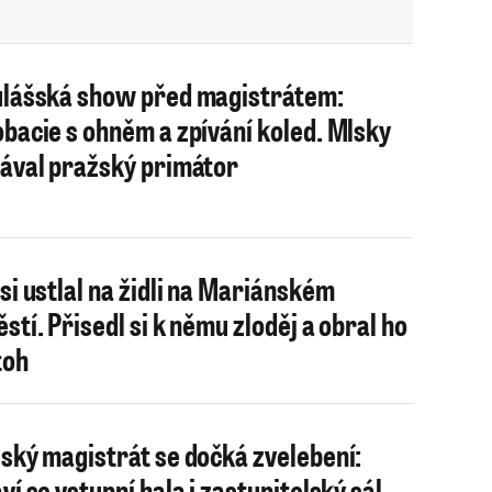
lášská show před magistrátem:
bacie s ohněm a zpívání koled. Mlsky
ával pražský primátor
si ustlal na židli na Mariánském
stí. Přisedl si k němu zloděj a obral ho
toh
ský magistrát se dočká zvelebení:
ví se vstupní hala i zastupitelský sál