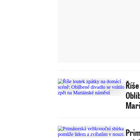
Říše
Oblí
Mari
Prim