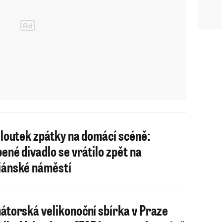
 loutek zpátky na domácí scéně:
bené divadlo se vrátilo zpět na
ánské náměstí
átorská velikonoční sbírka v Praze