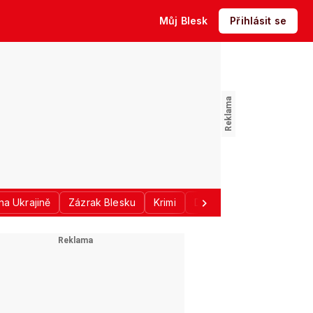
Můj Blesk
Přihlásit se
na Ukrajině
Zázrak Blesku
Krimi
Donald Trump
Sport