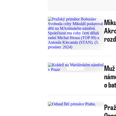
Miku
Akro
rozd
Muž 
námě
o ba
Praž
Opra