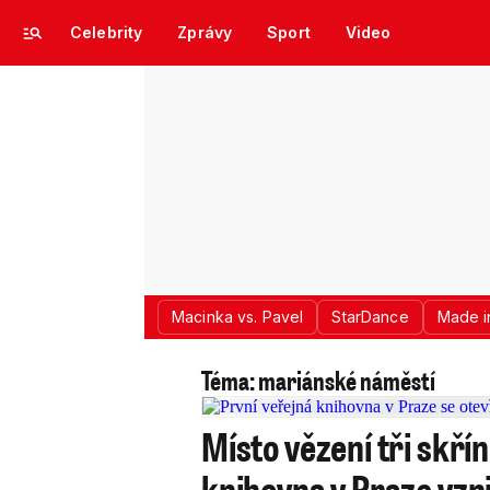
Celebrity
Zprávy
Sport
Video
Macinka vs. Pavel
StarDance
Made i
Téma: mariánské náměstí
Místo vězení tři skří
knihovna v Praze vzni