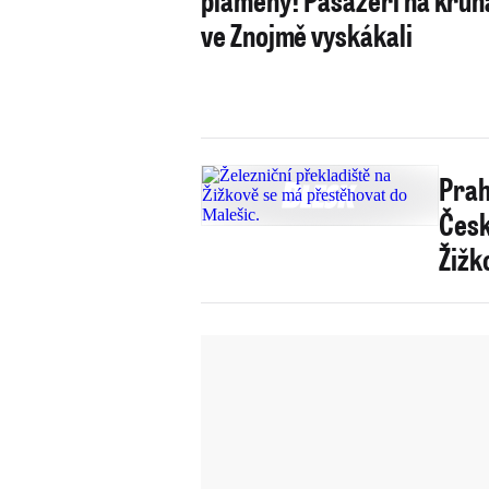
ve Znojmě vyskákali
Prah
Česk
Žižk