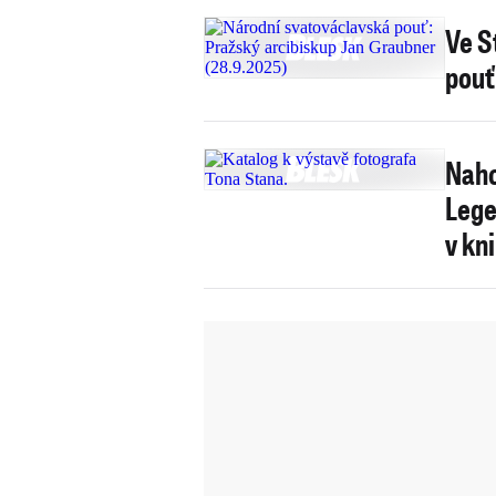
Ve S
pouť
Naho
Lege
v kn