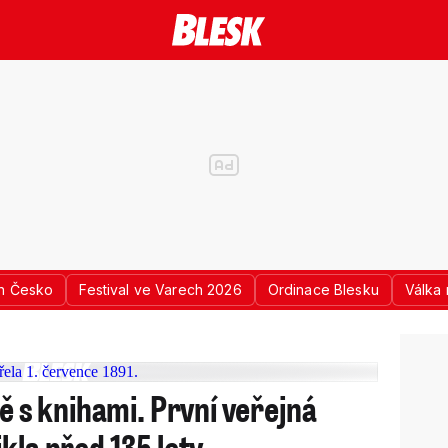
n Česko
Festival ve Varech 2026
Ordinace Blesku
Válka 
ně s knihami. První veřejná
kla před 135 lety