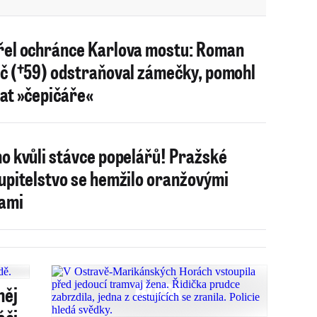
el ochránce Karlova mostu: Roman
č (†59) odstraňoval zámečky, pomohl
at »čepičáře«
o kvůli stávce popelářů! Pražské
upitelstvo se hemžilo oranžovými
ami
něj
áči