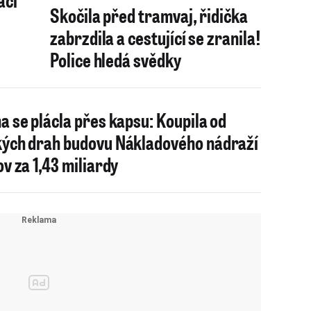
Skočila před tramvaj, řidička
zabrzdila a cestující se zranila!
Police hledá svědky
a se plácla přes kapsu: Koupila od
ých drah budovu Nákladového nádraží
ov za 1,43 miliardy