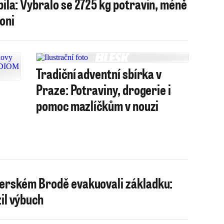
725 kg potravin, méně
loni
Tradiční adventní sbírka v
Praze: Potraviny, drogerie i
pomoc mazlíčkům v nouzi
erském Brodě evakuovali základku:
il výbuch