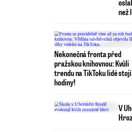
oslabila: Vybralo se 2
než 
Nekonečná fronta před
pražskou knihovnou: Kvůli
trendu na TikToku lidé stojí
hodiny!
V Uh
Hroz