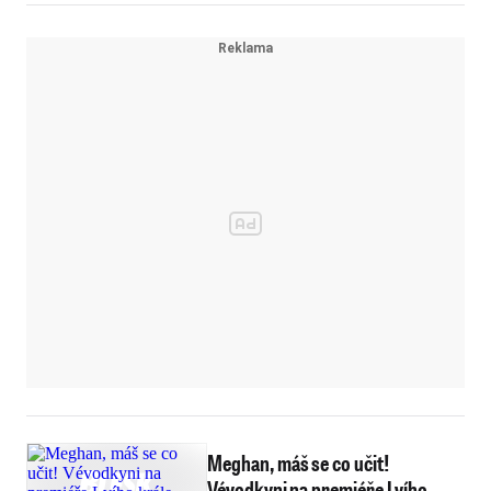
Meghan, máš se co učit!
Vévodkyni na premiéře Lvího