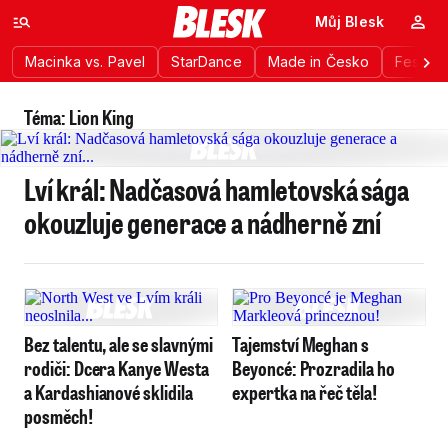
Můj Blesk
Macinka vs. Pavel
StarDance
Made in Česko
Festiva
Téma: Lion King
Lví král: Nadčasová hamletovská sága
okouzluje generace a nádherně zní
Bez talentu, ale se slavnými
Tajemství Meghan s
rodiči: Dcera Kanye Westa
Beyoncé: Prozradila ho
a Kardashianové sklidila
expertka na řeč těla!
posměch!