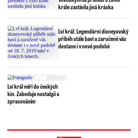
krále zastínila jiná kráska
Lví král: Legendární disneyovský
příběh stále baví a zaručeně vás
dostane i v nové podobě
Lví král míří do českých
kin. Zaboduje nostalgií a
zpracováním