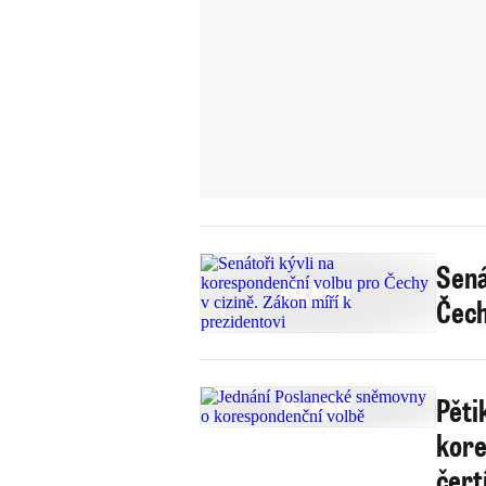
Sená
Čech
Pěti
kore
čert