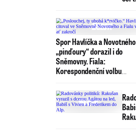
Spor Havlíčka a Novotného
„pinďoury“ dorazil i do
Sněmovny. Fiala:
Korespondenční volbu
prosadíme!
Rado
Babi
Raku