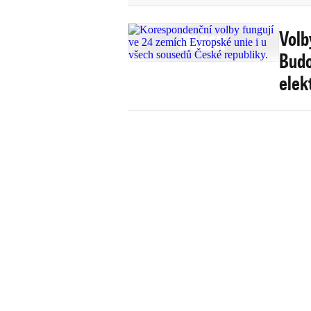
Volb
Budo
elek