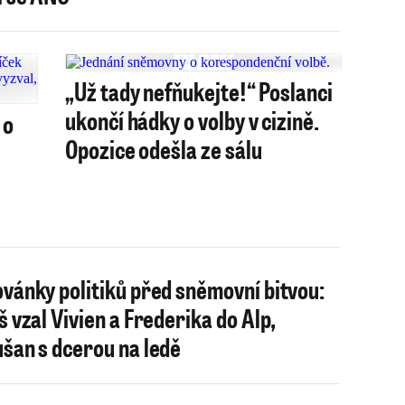
„Už tady nefňukejte!“ Poslanci
ukončí hádky o volby v cizině.
 o
Opozice odešla ze sálu
vánky politiků před sněmovní bitvou:
š vzal Vivien a Frederika do Alp,
šan s dcerou na ledě