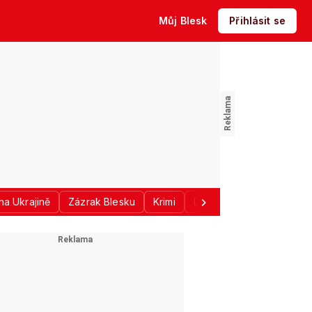
Můj Blesk
Přihlásit se
na Ukrajině
Zázrak Blesku
Krimi
Donald Trump
Sport