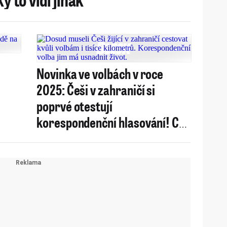
Novinka ve volbách v roce
2025: Češi v zahraničí si
poprvé otestují
korespondenční hlasování! Co
se ještě mění?