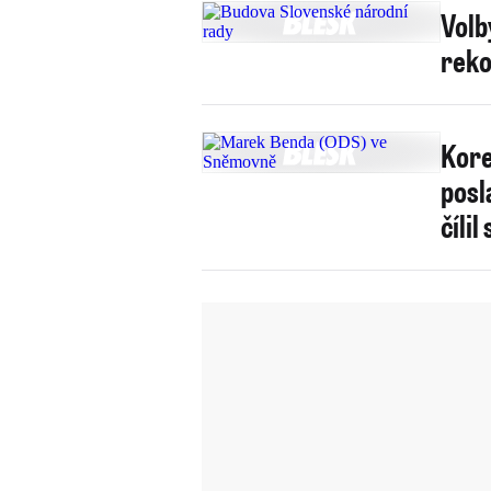
Volb
reko
Kore
posl
čílil