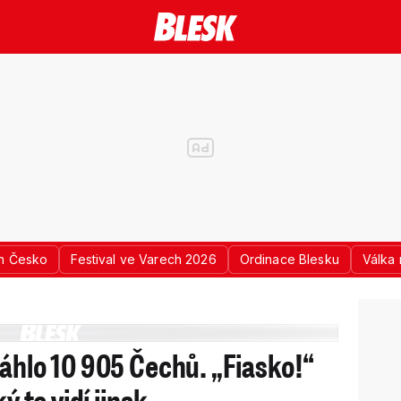
n Česko
Festival ve Varech 2026
Ordinace Blesku
Válka 
áhlo 10 905 Čechů. „Fiasko!“
ý to vidí jinak