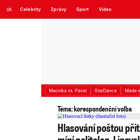
Celebrity
Zprávy
Sport
Video
Macinka vs. Pavel
StarDance
Made i
Téma: korespondenční volba
Hlasování poštou přit
míní politolog, Lipavsk