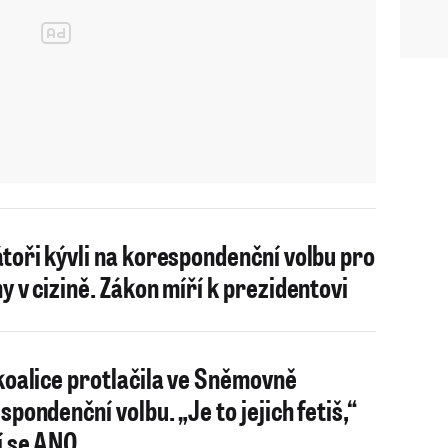
toři kývli na korespondenční volbu pro
y v cizině. Zákon míří k prezidentovi
koalice protlačila ve Sněmovně
spondenční volbu. „Je to jejich fetiš,“
í se ANO