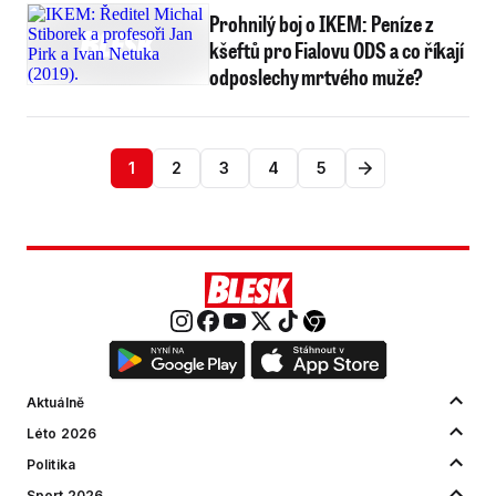
Prohnilý boj o IKEM: Peníze z
kšeftů pro Fialovu ODS a co říkají
odposlechy mrtvého muže?
1
2
3
4
5
Aktuálně
Léto 2026
Politika
Sport 2026