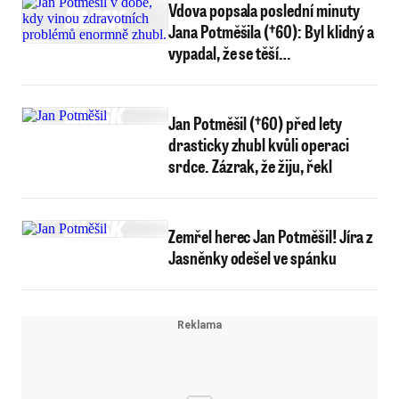
Vdova popsala poslední minuty
Jana Potměšila (†60): Byl klidný a
vypadal, že se těší…
Jan Potměšil (†60) před lety
drasticky zhubl kvůli operaci
srdce. Zázrak, že žiju, řekl
Zemřel herec Jan Potměšil! Jíra z
Jasněnky odešel ve spánku