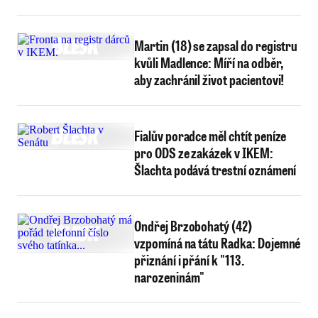
Martin (18) se zapsal do registru
kvůli Madlence: Míří na odběr,
aby zachránil život pacientovi!
Fialův poradce měl chtít peníze
pro ODS ze zakázek v IKEM:
Šlachta podává trestní oznámení
Ondřej Brzobohatý (42)
vzpomíná na tátu Radka: Dojemné
přiznání i přání k "113.
narozeninám"