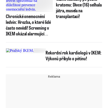
kratomu: Dívce (16) selhala
játra, musela na
Chronické onemocnění
transplantaci!
ledvin: Hrozba, o které lidé
často nevědí! Screening v
IKEM ukázal alarmující
čísla
Rekordní rok kardiologů v IKEM:
Výkonů přibylo o pětinu!