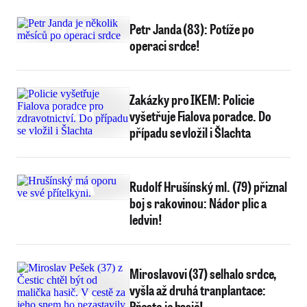
Petr Janda (83): Potíže po
operaci srdce!
Zakázky pro IKEM: Policie
vyšetřuje Fialova poradce. Do
případu se vložil i Šlachta
Rudolf Hrušínský ml. (79) přiznal
boj s rakovinou: Nádor plic a
ledvin!
Miroslavovi (37) selhalo srdce,
vyšla až druhá tranplantace:
Přesto je hasič!