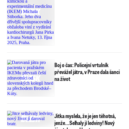
Boj o čas: Policejní vrtulník
převážel játra, v Praze dala šanci
na život
Jitka myslela, že je jen těhotná,
jenže...Selhaly jí ledviny! Nový