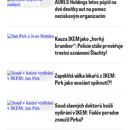
AURES Holdings letos půjčil na
dvě desítky aut na pomoc
neziskovým organizacím
Kauza IKEM jako „horký
brambor“: Policie stále prověřuje
trestní oznámení Šlachty!
Zapeklitá válka lékařů z IKEM:
Pirk jako součást spiknutí?!
Soud slavných doktorů kvůli
vydírání v IKEM: Fialův poradce
zneužil Pirka?