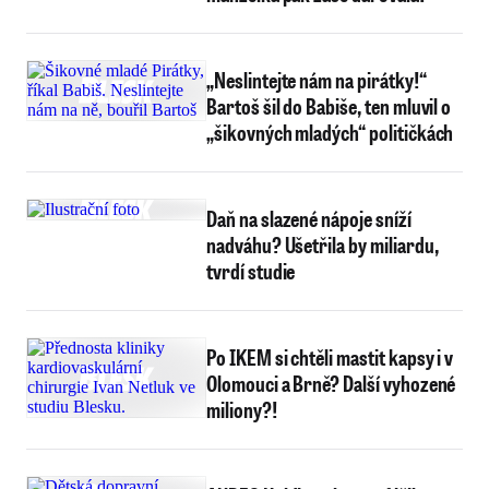
„Neslintejte nám na pirátky!“
Bartoš šil do Babiše, ten mluvil o
„šikovných mladých“ političkách
Daň na slazené nápoje sníží
nadváhu? Ušetřila by miliardu,
tvrdí studie
Po IKEM si chtěli mastit kapsy i v
Olomouci a Brně? Další vyhozené
miliony?!