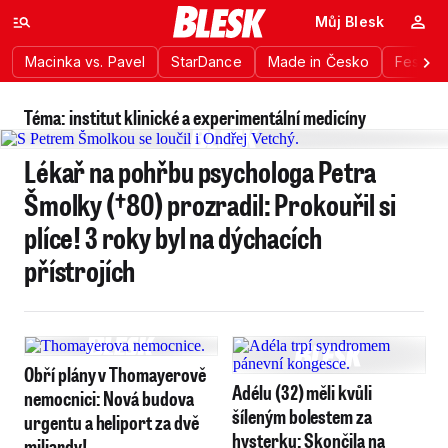
Můj Blesk
Macinka vs. Pavel
StarDance
Made in Česko
Festiva
Téma: institut klinické a experimentální medicíny
Lékař na pohřbu psychologa Petra
Šmolky (†80) prozradil: Prokouřil si
plíce! 3 roky byl na dýchacích
přístrojích
Obří plány v Thomayerově
Adélu (32) měli kvůli
nemocnici: Nová budova
šíleným bolestem za
urgentu a heliport za dvě
hysterku: Skončila na
miliardy!