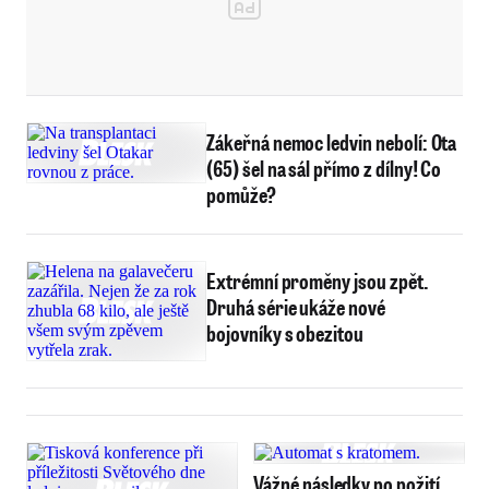
Zákeřná nemoc ledvin nebolí: Ota
(65) šel na sál přímo z dílny! Co
pomůže?
Extrémní proměny jsou zpět.
Druhá série ukáže nové
bojovníky s obezitou
Vážné následky po požití