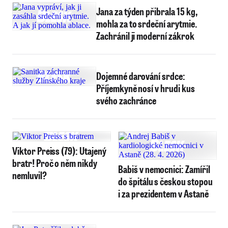
Jana za týden přibrala 15 kg,
mohla za to srdeční arytmie.
Zachránil ji moderní zákrok
Dojemné darování srdce:
Příjemkyně nosí v hrudi kus
svého zachránce
Viktor Preiss (79): Utajený
bratr! Proč o něm nikdy
Babiš v nemocnici: Zamířil
nemluvil?
do špitálu s českou stopou
i za prezidentem v Astaně