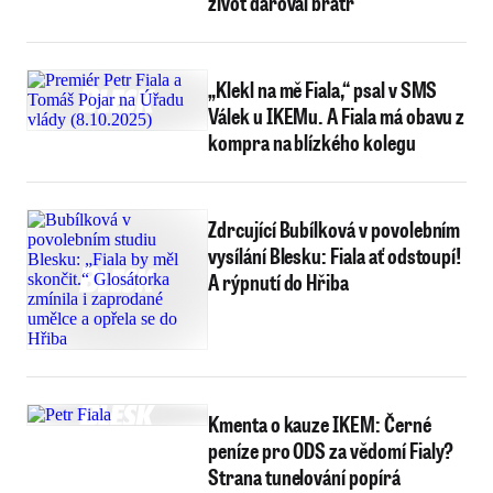
život daroval bratr
„Klekl na mě Fiala,“ psal v SMS
Válek u IKEMu. A Fiala má obavu z
kompra na blízkého kolegu
Zdrcující Bubílková v povolebním
vysílání Blesku: Fiala ať odstoupí!
A rýpnutí do Hřiba
Kmenta o kauze IKEM: Černé
peníze pro ODS za vědomí Fialy?
Strana tunelování popírá