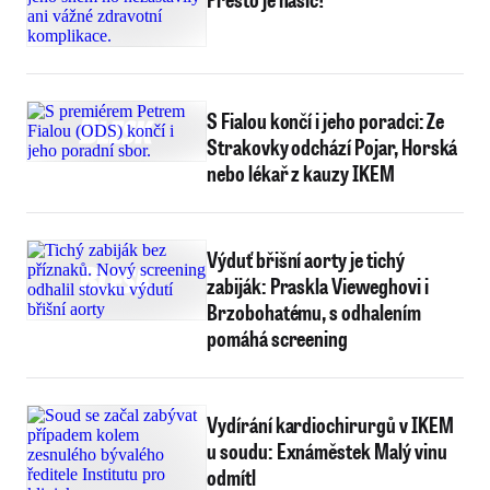
S Fialou končí i jeho poradci: Ze
Strakovky odchází Pojar, Horská
nebo lékař z kauzy IKEM
Výduť břišní aorty je tichý
zabiják: Praskla Vieweghovi i
Brzobohatému, s odhalením
pomáhá screening
Vydírání kardiochirurgů v IKEM
u soudu: Exnáměstek Malý vinu
odmítl