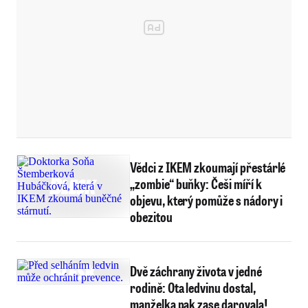
Vědci z IKEM zkoumají přestárlé
„zombie“ buňky: Češi míří k
objevu, který pomůže s nádory i
obezitou
Dvě záchrany života v jedné
rodině: Ota ledvinu dostal,
manželka pak zase darovala!