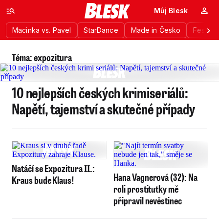
Můj Blesk
Macinka vs. Pavel
StarDance
Made in Česko
Festiva
Téma: expozitura
10 nejlepších českých krimiseriálů:
Napětí, tajemství a skutečné případy
Natáčí se Expozitura II.:
Hana Vagnerová (32): Na
Kraus bude Klaus!
roli prostitutky mě
připravil nevěstinec