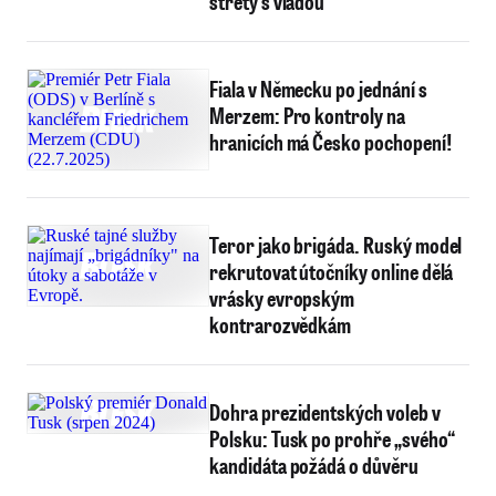
střety s vládou
Fiala v Německu po jednání s
Merzem: Pro kontroly na
hranicích má Česko pochopení!
Teror jako brigáda. Ruský model
rekrutovat útočníky online dělá
vrásky evropským
kontrarozvědkám
Dohra prezidentských voleb v
Polsku: Tusk po prohře „svého“
kandidáta požádá o důvěru