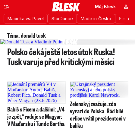
Můj Blesk
Macinka vs. Pavel
StarDance
Made in Česko
Festiva
Téma: donald tusk
Polsko čeká ještě letos útok Ruska!
Tusk varuje před kritickými měsíci
Zelenskyj zvažuje, zda
Babiš s Ficem a dalšími: „V4
vyrazí do Polska. Řád bílé
je zpět,“ raduje se Magyar.
orlice vrátil prezidentovi v
V Maďarsku i Tünde Bartha
balíku