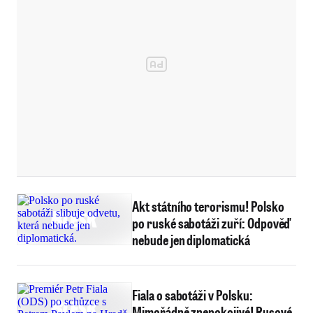
Akt státního terorismu! Polsko
po ruské sabotáži zuří: Odpověď
nebude jen diplomatická
Fiala o sabotáži v Polsku:
Mimořádně znepokojivé! Rusové