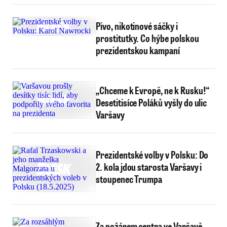
Pivo, nikotinové sáčky i
prostitutky. Co hýbe polskou
prezidentskou kampaní
„Chceme k Evropě, ne k Rusku!“
Desetitisíce Poláků vyšly do ulic
Varšavy
Prezidentské volby v Polsku: Do
2. kola jdou starosta Varšavy i
stoupenec Trumpa
Za požárem centra ve Varšavě