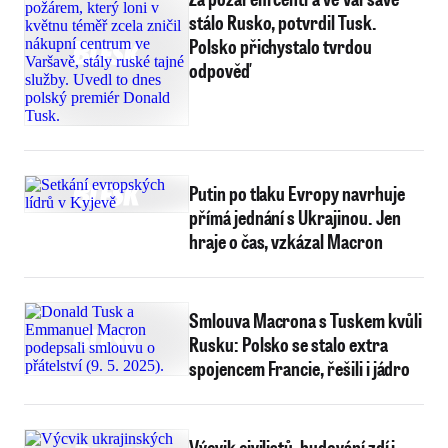
stálo Rusko, potvrdil Tusk.
Polsko přichystalo tvrdou
odpověď
Putin po tlaku Evropy navrhuje
přímá jednání s Ukrajinou. Jen
hraje o čas, vzkázal Macron
Smlouva Macrona s Tuskem kvůli
Rusku: Polsko se stalo extra
spojencem Francie, řešili i jádro
Výcvik civilistů, budování zdí i