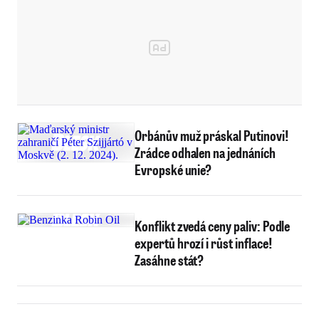
Orbánův muž práskal Putinovi!
Zrádce odhalen na jednáních
Evropské unie?
Konflikt zvedá ceny paliv: Podle
expertů hrozí i růst inflace!
Zasáhne stát?