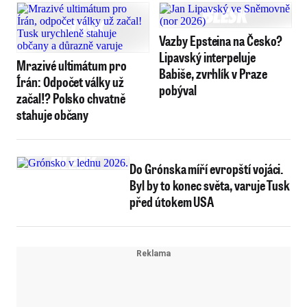
Vazby Epsteina na Česko?
Lipavský interpeluje
Mrazivé ultimátum pro
Babiše, zvrhlík v Praze
Írán: Odpočet války už
pobýval
začal!? Polsko chvatně
stahuje občany
Do Grónska míří evropští vojáci.
Byl by to konec světa, varuje Tusk
před útokem USA