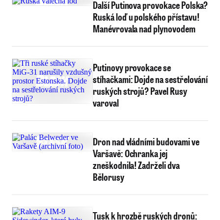
Další Putinova provokace Polska?
Ruská loď u polského přístavu!
Manévrovala nad plynovodem
Putinovy provokace se
stíhačkami: Dojde na sestřelování
ruských strojů? Pavel Rusy
varoval
Dron nad vládními budovami ve
Varšavě: Ochranka jej
zneškodnila! Zadrželi dva
Bělorusy
Tusk k hrozbě ruských dronů: