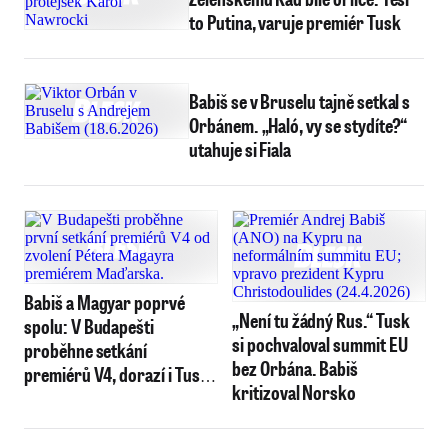
to Putina, varuje premiér Tusk
Babiš se v Bruselu tajně setkal s
Orbánem. „Haló, vy se stydíte?“
utahuje si Fiala
Babiš a Magyar poprvé
„Není tu žádný Rus.“ Tusk
spolu: V Budapešti
si pochvaloval summit EU
proběhne setkání
bez Orbána. Babiš
premiérů V4, dorazí i Tusk
kritizoval Norsko
a Fico