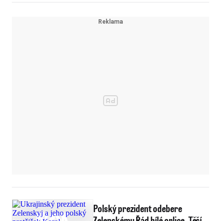
Polský prezident odebere
Zelenskému Řád bílé orlice. Těší