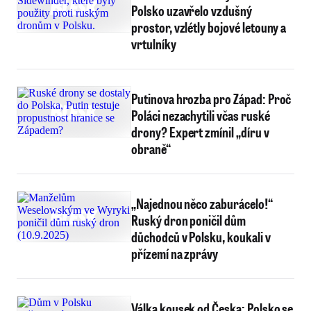
Polsko uzavřelo vzdušný
prostor, vzlétly bojové letouny a
vrtulníky
Putinova hrozba pro Západ: Proč
Poláci nezachytili včas ruské
drony? Expert zmínil „díru v
obraně“
„Najednou něco zaburácelo!“
Ruský dron poničil dům
důchodců v Polsku, koukali v
přízemí na zprávy
Válka kousek od Česka: Polsko se