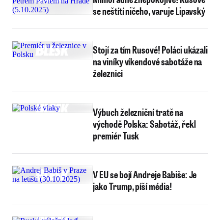
se neštítí ničeho, varuje Lipavský
Stojí za tím Rusové! Poláci ukázali
na viníky víkendové sabotáže na
železnici
Výbuch železniční tratě na
východě Polska: Sabotáž, řekl
premiér Tusk
V EU se bojí Andreje Babiše: Je
jako Trump, píší média!