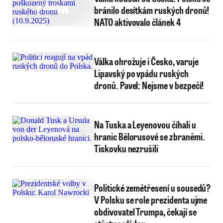
bránilo desítkám ruských dronů!
NATO aktivovalo článek 4
Válka ohrožuje i Česko, varuje
Lipavský po vpádu ruských
dronů. Pavel: Nejsme v bezpečí!
Na Tuska a Leyenovou číhali u
hranic Bělorusové se zbraněmi.
Tiskovku nezrušili
Politické zemětřesení u sousedů?
V Polsku se role prezidenta ujme
obdivovatel Trumpa, čekají se