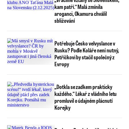
kam patří.“ Malá zmínila
aroganci, Okamura chválil
sbližování
Potřebuje Česko velvyslance v
Rusku? Podle Koláře není nutný,
Petříčkovi by stačil společný z
Evropy
„Dotkla se zadkem prakticky
každého.“ Lékař z vládního letu
promluvil o údajném plácnutí
Korejky