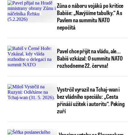
Zůna o náboru vojáků po kritice
Babiše: „Navýšíme tabulky.“ A s
Pavlem na summitu NATO
nepočítá
Pavel chce přijít na vládu, ale...
Babiš vzkázal: O summitu NATO
rozhodneme 22. června!
Vystrčil vyrazil na Tchaj-wan i
bez vládního speciálu: „Cesta
přináší užitek i autoritu“. Peking
zuří
„Vracíme vztahy se Slovenskem,