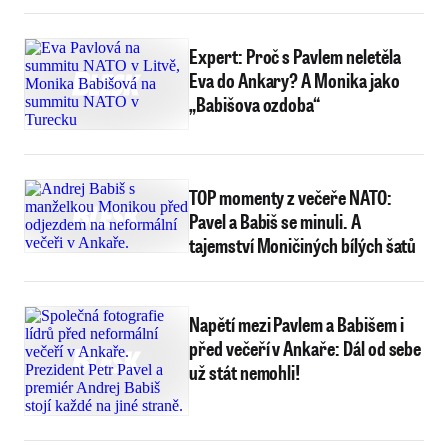
Expert: Proč s Pavlem neletěla
Eva do Ankary? A Monika jako
„Babišova ozdoba“
TOP momenty z večeře NATO:
Pavel a Babiš se minuli. A
tajemství Moničiných bílých šatů
Napětí mezi Pavlem a Babišem i
před večeří v Ankaře: Dál od sebe
už stát nemohli!