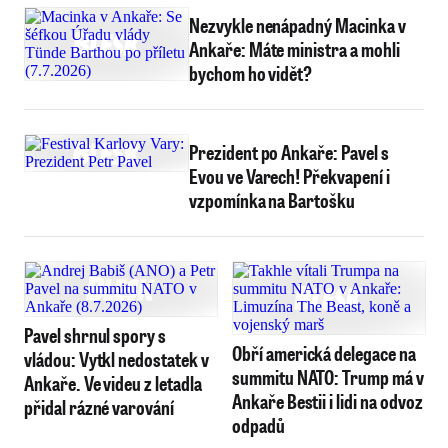
Nezvykle nenápadný Macinka v
Ankaře: Máte ministra a mohli
bychom ho vidět?
Prezident po Ankaře: Pavel s
Evou ve Varech! Překvapení i
vzpomínka na Bartošku
Pavel shrnul spory s
Obří americká delegace na
vládou: Vytkl nedostatek v
summitu NATO: Trump má v
Ankaře. Ve videu z letadla
Ankaře Bestii i lidi na odvoz
přidal rázné varování
odpadů