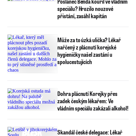
Poslanec Benda kouřil ve vládním
speciálu? Hrozilo nouzové
přistání, zasáhl kapitán
Může za to úzká ulička? Lékař
nařčený z plácnutí korejské
hygieničky našel zastání u
spolucestujících
Dohra plácnutí Korejky přes
zadek českým lékařem: Ve
vládním speciálu zakázali alkohol!
Skandál české delegace: Lékař