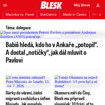
Můj Blesk
Macinka vs. Pavel
StarDance
Made in Česko
Festiva
Téma: delegace
Babiš hledá, kdo ho v Ankaře „potopil“.
A dostal „notičky“, jak dál mluvit o
Pavlovi
Dárky do vězení, žádní
Okamura míří do Číny,
migranti a schůzka s šéfem
Blesk mu připravil
Mosadu. Jak vypadala
slovníček: 10 frází, ať to