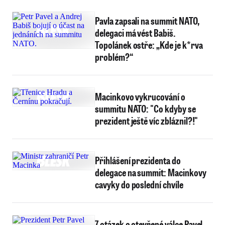
Pavla zapsali na summit NATO,
delegaci má vést Babiš.
Topolánek ostře: „Kde je k*rva
problém?“
Macinkovo vykrucování o
summitu NATO: "Co kdyby se
prezident ještě víc zbláznil?!"
Přihlášení prezidenta do
delegace na summit: Macinkovy
cavyky do poslední chvíle
7 otázek o otevřené válce Pavel