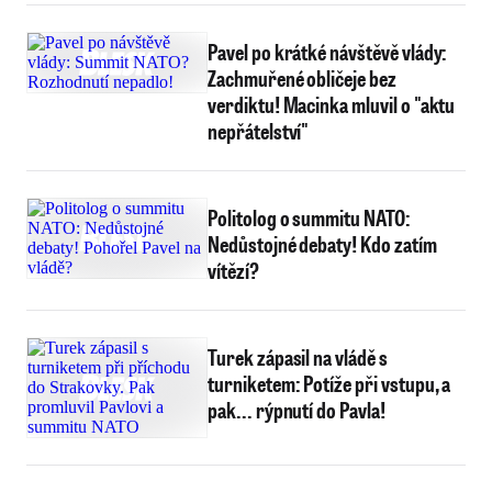
Pavel po krátké návštěvě vlády:
Zachmuřené obličeje bez
verdiktu! Macinka mluvil o "aktu
nepřátelství"
Politolog o summitu NATO:
Nedůstojné debaty! Kdo zatím
vítězí?
Turek zápasil na vládě s
turniketem: Potíže při vstupu, a
pak... rýpnutí do Pavla!