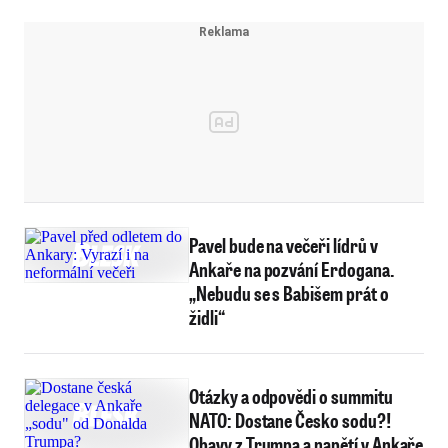
Pavel bude na večeři lídrů v
Ankaře na pozvání Erdogana.
„Nebudu se s Babišem prát o
židli“
Otázky a odpovědi o summitu
NATO: Dostane Česko sodu?!
Obavy z Trumpa a napětí v Ankaře