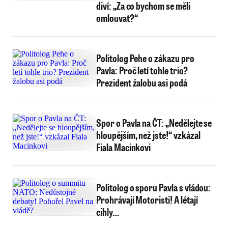
diví: „Za co bychom se měli
omlouvat?“
Politolog Pehe o zákazu pro
Pavla: Proč letí tohle trio?
Prezident žalobu asi podá
Spor o Pavla na ČT: „Nedělejte se
hloupějším, než jste!“ vzkázal
Fiala Macinkovi
Politolog o sporu Pavla s vládou:
Prohrávají Motoristi! A létají
cihly…