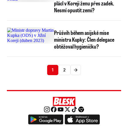
plácl v Koreji ženu přes zadek.
Nesmí opustit zemi?
Průšvih během asijské mise
ministra Kupky: Člen delegace
obtěžoval hygieničku?
1
2