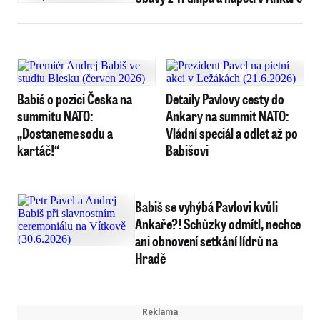
Babiš o pozici Česka na
Detaily Pavlovy cesty do
summitu NATO:
Ankary na summit NATO:
„Dostaneme sodu a
Vládní speciál a odlet až po
kartáč!“
Babišovi
Babiš se vyhýbá Pavlovi kvůli
Ankaře?! Schůzky odmítl, nechce
ani obnovení setkání lídrů na
Hradě