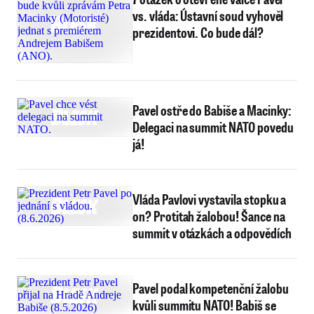
vs. vláda: Ústavní soud vyhověl
prezidentovi. Co bude dál?
Pavel ostře do Babiše a Macinky:
Delegaci na summit NATO povedu
já!
Vláda Pavlovi vystavila stopku a
on? Protitah žalobou! Šance na
summit v otázkách a odpovědích
Pavel podal kompetenční žalobu
kvůli summitu NATO! Babiš se