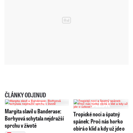
ČLÁNKY ODJINUD
Margita slavil u Banderase:
Tropické noci a špatný
Borhyová schytala nejdražší
spánek: Proč nás horko
sprchu v životě
obírá o klid a kdy už jde o