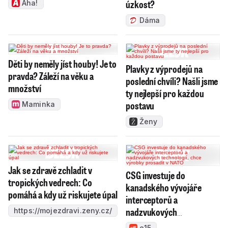
úzkost?
Aha!
Dáma
Děti by neměly jíst houby! Je to
Plavky z výprodejů na
pravda? Záleží na věku a
poslední chvíli? Našli jsme
množství
ty nejlepší pro každou
postavu
Maminka
Ženy
Jak se zdravě zchladit v
CSG investuje do
tropických vedrech: Co
kanadského vývojáře
pomáhá a kdy už riskujete úpal
interceptorů a
nadzvukových
https://mojezdravi.zeny.cz/
technologií, chce výrobky
e15