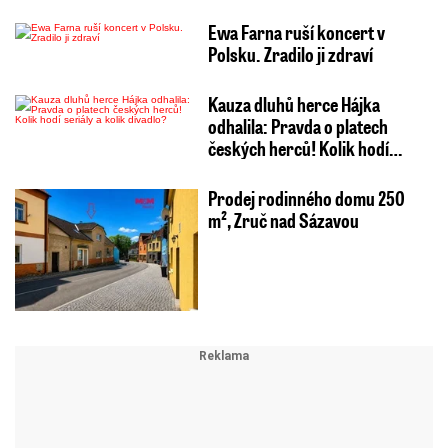
Ewa Farna ruší koncert v
Polsku. Zradilo ji zdraví
Kauza dluhů herce Hájka
odhalila: Pravda o platech
českých herců! Kolik hodí…
Prodej rodinného domu 250
m², Zruč nad Sázavou