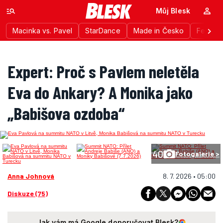
Můj Blesk
Macinka vs. Pavel
StarDance
Made in Česko
Festiva
Expert: Proč s Pavlem neletěla
Eva do Ankary? A Monika jako
„Babišova ozdoba“
40
Fotogalerie >
Anna Johnová
8. 7. 2026 • 05:00
Diskuze (75)
Jak vám má Google doporučovat Blesk?