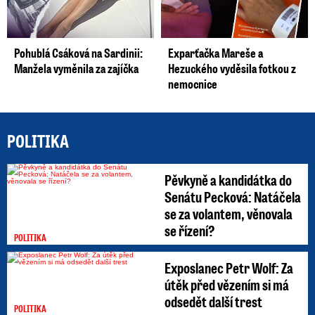
Pohublá Csáková na Sardinii:
Exparťačka Mareše a
Manžela vyměnila za zajíčka
Hezuckého vyděsila fotkou z
nemocnice
POLITIKA
Pěvkyně a kandidátka do
Senátu Pecková: Natáčela
se za volantem, věnovala
se řízení?
POLITIKA
Exposlanec Petr Wolf: Za
útěk před vězením si má
odsedět další trest
POLITIKA