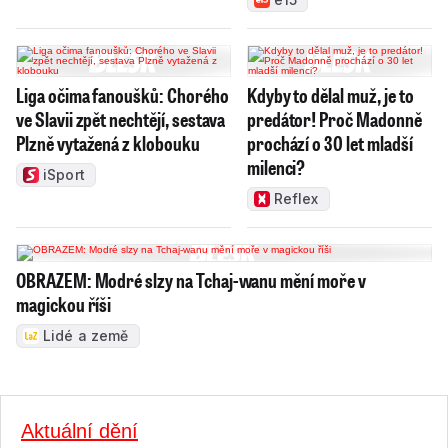
prosadit v NATO
Liga očima fanoušků: Chorého
Kdyby to dělal muž, je to
ve Slavii zpět nechtějí, sestava
predátor! Proč Madonně
Plzně vytažená z klobouku
prochází o 30 let mladší
milenci?
iSport
Reflex
OBRAZEM: Modré slzy na Tchaj-wanu mění moře v
magickou říši
Lidé a země
Aktuální dění