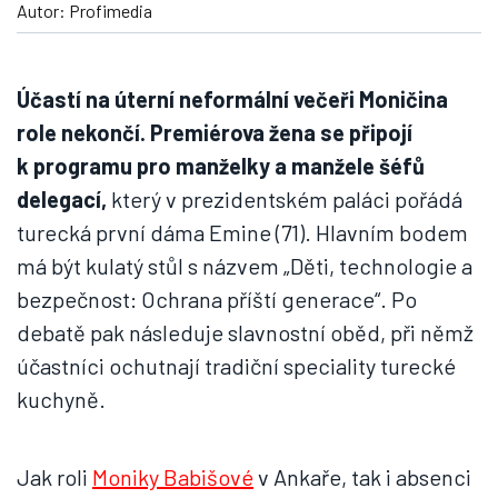
Autor: Profimedia
Účastí na úterní neformální večeři Moničina
role nekončí. Premiérova žena se připojí
k programu pro manželky a manžele šéfů
delegací,
který v prezidentském paláci pořádá
turecká první dáma Emine (71). Hlavním bodem
má být kulatý stůl s názvem „Děti, technologie a
bezpečnost: Ochrana příští generace“. Po
debatě pak následuje slavnostní oběd, při němž
účastníci ochutnají tradiční speciality turecké
kuchyně.
Jak roli
Moniky Babišové
v Ankaře, tak i absenci