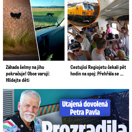
pracovně, a také proto, že asi nechce
rozdmýchávat ten konflikt o zastoupení České
republiky v Ankaře tím, že by podobně jako pan
Babiš bral s sebou svoji manželku, tak si myslím,
že je to nakonec vhodné a správné rozhodnutí,
protože by to asi jenom přililo olej do ohně.“
Video se připravuje ...
Záhada šelmy na jihu
Cestující Regiojetu čekali pět
Babiš před odletem do Ankary: Pavel měl nechat
pokračuje! Obce varují:
hodin na spoj: Přehřála se ...
Hlídejte děti
summit na nás. Macinka si opět rýpl.
Zdroj: ČTK / Blesk Zprávy
Utajená dovolená Petra Pavla: Prozradila ho fotka!