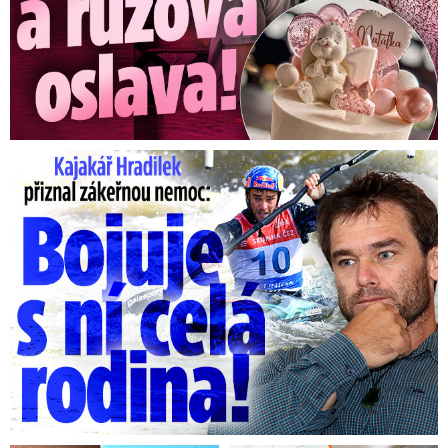
vím, na předchozí summity většinou jezdila?
„To, že necestuje Eva Pavlová, si vysvětluji tak,
že manželky nebo manželé doprovázejí vedoucí
těch jednotlivých delegací. Pokud je vedoucí
Kajakář Hradilek přiznal zákeřnou nemoc: Bojuje s ní celá ...
delegace ustaven vládou Andrej Babiš, tak
nedává smysl, aby cestovala paní Pavlová, paní
Macinková, paní Zůnová. Já si teoreticky umím
představit, pokud dostal Petr Pavel pozvání na
slavnostní večeři od prezidenta Erdogana, že by
tam klidně svou manželku vzít mohl.
Ale vzhledem k tomu, že Petr Pavel jednak chce
svoji účast na tom summitu pojmout hodně