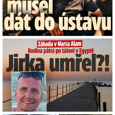
Rodina pátrá po tátovi v Egyptě: Jirka umřel?!