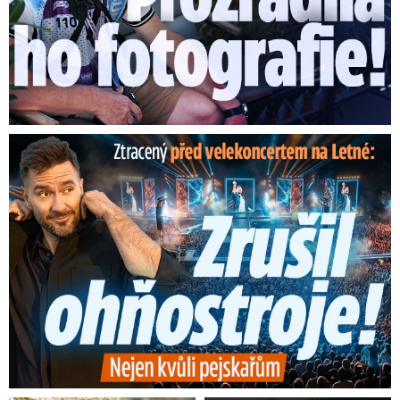
Ztracený škrtl ohňostroj na Letné! Ještě nezačal a už ...