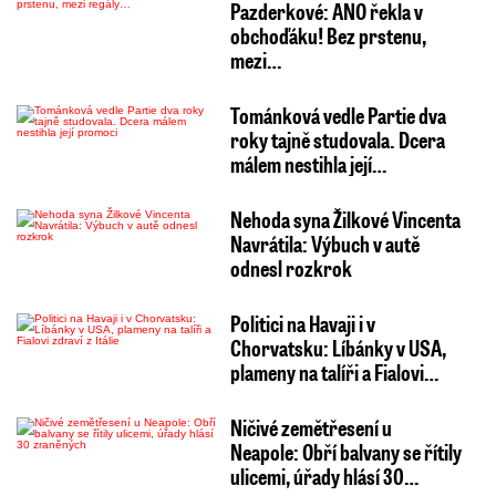
Pazderkové: ANO řekla v
obchoďáku! Bez prstenu,
mezi…
Tománková vedle Partie dva
roky tajně studovala. Dcera
málem nestihla její…
Nehoda syna Žilkové Vincenta
Navrátila: Výbuch v autě
odnesl rozkrok
Politici na Havaji i v
Chorvatsku: Líbánky v USA,
plameny na talíři a Fialovi…
Ničivé zemětřesení u
Neapole: Obří balvany se řítily
ulicemi, úřady hlásí 30…