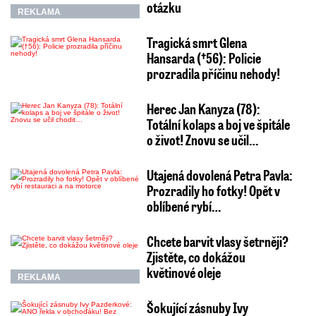
otázku
REKLAMA
Tragická smrt Glena
Hansarda (†56): Policie
prozradila příčinu nehody!
Herec Jan Kanyza (78):
Totální kolaps a boj ve špitále
o život! Znovu se učil…
Utajená dovolená Petra Pavla:
Prozradily ho fotky! Opět v
oblíbené rybí…
Chcete barvit vlasy šetrněji?
Zjistěte, co dokážou
květinové oleje
REKLAMA
Šokující zásnuby Ivy