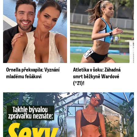
Ornella překvapila: Vyznání
Atletika v šoku: Záhadná
mladému fešákovi
smrt běžkyně Wardové
(†21)!
Takhle slavnou moderátorku neznáte: Lašková pečuje o ...