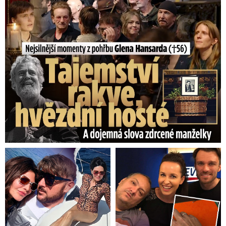
Nejsilnější momenty z pohřbu Glena Hansarda (†56)