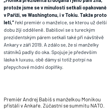
„Monika prezidenta Erdogana i jeho paní zná,
protože jsme se v minulosti setkali opakovaně
v Paříži, ve Washingtonu, i v Tokiu. Takže proto
letí,“
řekl premiér o manželce, se kterou už delší
dobu žijí odděleně. Babišovi se s tureckým
prezidentským párem setkali také při návštěvě
Ankary v září 2019. A zdálo se, že si manželky
státníků padly do oka. Spojuje je především
láska k luxusu, obě dámy si totiž potrpí na
přepychové módní doplňky.
Premiér Andrej Babiš s manželkou Monikou
přistáli v Ankaře. Zúčastní se summitu NATO.