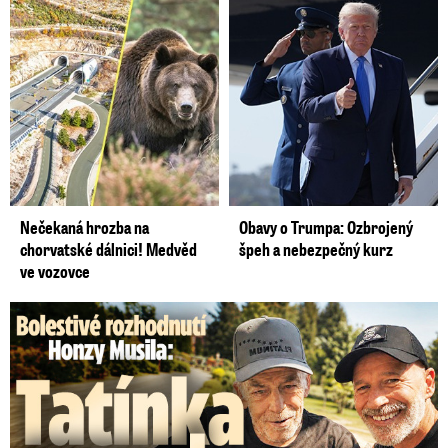
Nečekaná hrozba na
Obavy o Trumpa: Ozbrojený
chorvatské dálnici! Medvěd
špeh a nebezpečný kurz
ve vozovce
Bolestivé rozhodnutí Honzy Musila: Tátu musel dát do ústavu