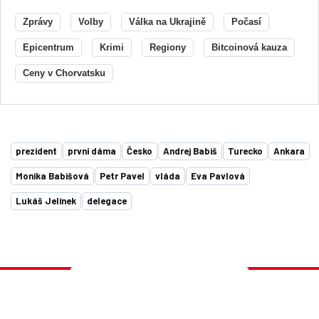
Zprávy
Volby
Válka na Ukrajině
Počasí
Epicentrum
Krimi
Regiony
Bitcoinová kauza
Ceny v Chorvatsku
prezident
první dáma
Česko
Andrej Babiš
Turecko
Ankara
Monika Babišová
Petr Pavel
vláda
Eva Pavlová
Lukáš Jelínek
delegace