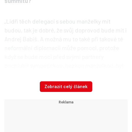
summitu?
„Lídři těch delegací s sebou manželky mít
budou, tak je dobré, že svůj doprovod bude mít i
Andrej Babiš. A možná mu to také při takové té
neformální diplomacii může pomoci, protože
když se bude moci před svými partnery
pochlubit sympatickou, hezkou manželkou, byť
v současnosti žijí v odloučení, tak to
samozřejmě může také přihrát jemu osobně
Zobrazit celý článek
nějaké kladné body.
Jiná věc je, co tam paní Babišová bude dělat,
jestli má nějaký program, jestli má nějaké
takové aktivity, kterými by také mohla