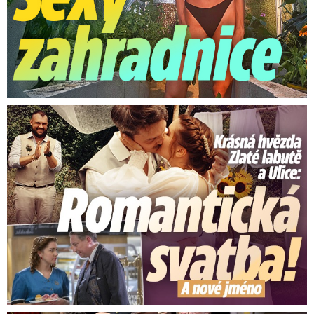
Krásná hvězda Zlaté labutě a Ulice: Romantická svatba