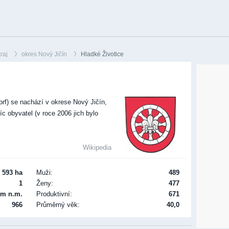
raj
okres Nový Jičín
Hladké Životice
>
rf) se nachází v okrese Nový Jičín,
íc obyvatel (v roce 2006 jich bylo
Wikipedia
 593 ha
Muži:
489
1
Ženy:
477
 m n.m.
Produktivní:
671
966
Průměrný věk:
40,0