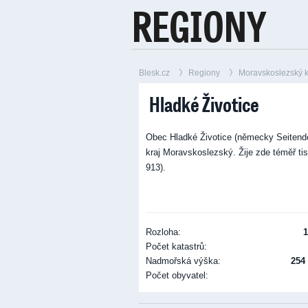
REGIONY
Regiony
Blesk.cz
Regiony
Moravskoslezský k
>
>
>
Hladké Životice
Obec Hladké Životice (německy Seitendo
kraj Moravskoslezský. Žije zde téměř tis
913).
Rozloha:
1
Počet katastrů:
Nadmořská výška:
254
Počet obyvatel: