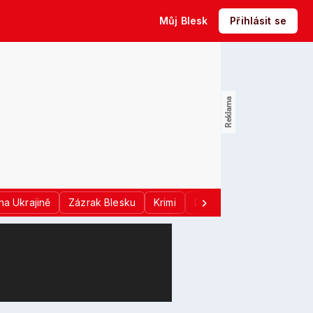
Můj Blesk
Přihlásit se
na Ukrajině
Zázrak Blesku
Krimi
Donald Trump
Sport