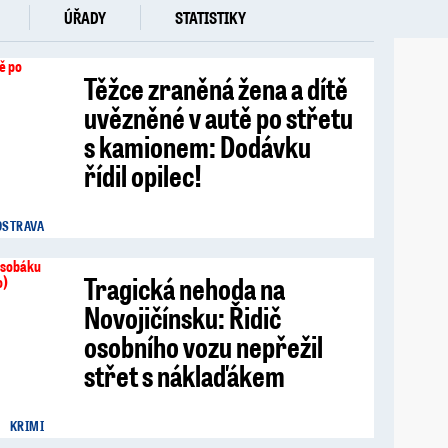
ÚŘADY
STATISTIKY
Těžce zraněná žena a dítě
uvězněné v autě po střetu
s kamionem: Dodávku
řídil opilec!
OSTRAVA
Tragická nehoda na
Novojičínsku: Řidič
osobního vozu nepřežil
střet s náklaďákem
KRIMI