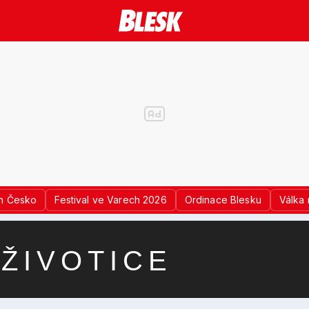
n Česko
Festival ve Varech 2026
Ordinace Blesku
Válka 
ŽIVOTICE