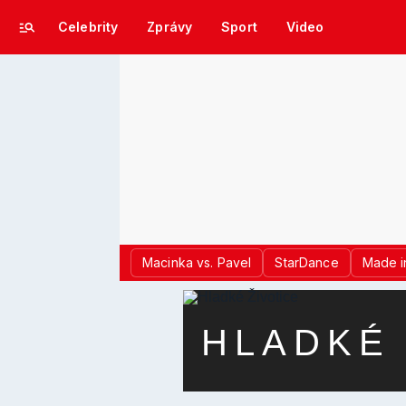
Celebrity
Zprávy
Sport
Video
Macinka vs. Pavel
StarDance
Made i
HLADKÉ 