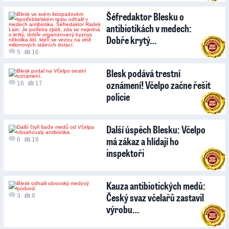
Šéfredaktor Blesku o
antibiotikách v medech:
Dobře krytý…
5
16
Blesk podává trestní
oznámení! Včelpo začne řešit
16
17
policie
Další úspěch Blesku: Včelpo
má zákaz a hlídají ho
6
18
inspektoři
Kauza antibiotických medů:
Český svaz včelařů zastavil
3
8
výrobu…