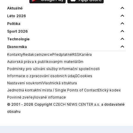
Aktuálně
Léto 2026
Politika
Sport 2026
Technologie
Ekonomika
Kontakty
Redakce
Inzerce
Předplatné
RSS
Kariéra
Autorská práva k publikovaným materiálům
Podmínky pro užívání služby informační společnosti
Informace o zpracování osobních údajů
Cookies
Nastavení soukromí
Vlastnická struktura
Jednotná kontaktní místa / Single Points of Contact
Etický kodex
Povinně zveřejňované informace
© 2001 - 2026 Copyright
CZECH NEWS CENTER a.s.
a dodavatelé
obsahu