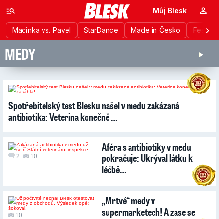
Můj Blesk
Macinka vs. Pavel
StarDance
Made in Česko
Festiva
MEDY
6
Spotřebitelský test Blesku našel v medu zakázaná
antibiotika: Veterina konečně …
Aféra s antibiotiky v medu
pokračuje: Ukrýval látku k
2
10
léčbě…
„Mrtvé“ medy v
supermarketech! A zase se
10