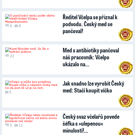
Ředitel Včelpa se přiznal k
podvodu. Český med se
6
8
pančoval!
Med s antibiotiky pančoval
náš pracovník: Včelpo
22
ukázalo na…
Jak snadno lze vyrobit Český
med: Stačí koupit víčko
5
Český svaz včelařů povede
šéfka s »ulepenou«
5
11
minulostí!…