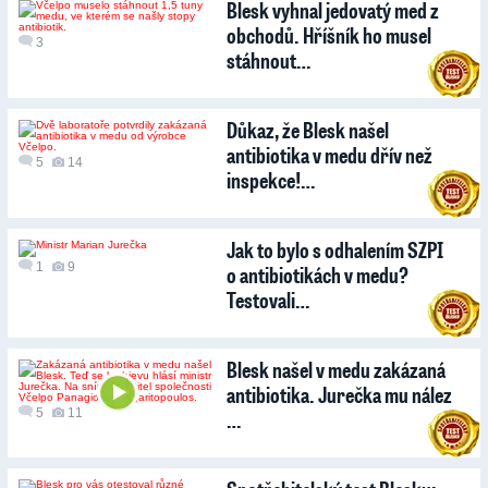
Blesk vyhnal jedovatý med z
obchodů. Hříšník ho musel
3
stáhnout…
Důkaz, že Blesk našel
antibiotika v medu dřív než
5
14
inspekce!…
Jak to bylo s odhalením SZPI
1
9
o antibiotikách v medu?
Testovali…
Blesk našel v medu zakázaná
antibiotika. Jurečka mu nález
5
11
…