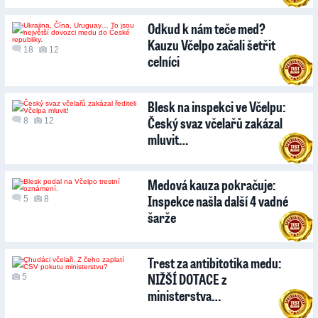
Odkud k nám teče med?
Kauzu Včelpo začali šetřit
18
12
celníci
Blesk na inspekci ve Včelpu:
Český svaz včelařů zakázal
8
12
mluvit…
Medová kauza pokračuje:
Inspekce našla další 4 vadné
5
8
šarže
Trest za antibitotika medu:
NIŽŠÍ DOTACE z
5
ministerstva…