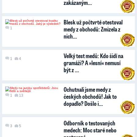
zakázaným…
Blesk už počtvrté otestoval
medy z obchodů: Zmizela z
1
nich…
Velký test medů: Kdo šidí na
1
4
gramáži? A »lesní« nemusí
být z …
Ochutnali jsme medy z
českých obchodů! Jak to
1
13
dopadlo? Došlo i…
Odborník o testovaných
3
5
medech: Moc staré nebo