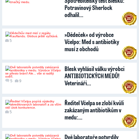
Spotřebitelský test Blesku:
Potravinový Sherlock
odhalil…
»Dědeček« od výrobce
Včelpo: Med s antibiotiky
5
musí z obchodů
Blesk vyhlásil válku výrobci
ANTIBIOTICKÝCH MEDŮ!
5
9
Veterináři…
Ředitel Včelpa se zlobí kvůli
zakázaným antibiotikům v
5
medu:…
Dvě laboratoře potvrdily