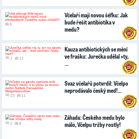
Včelaři mají novou šéfku: Jak
bude řešit antibiotika v
9
medu?
Kauza antibiotických se mění
ve frašku: Jurečka udělal »ty,
1
12
…
Svaz včelařů potvrdil: Včelpo
neprodávalo český med!…
15
11
Záhada: Českého medu bylo
málo, Včelpu tržby rostly!
2
8