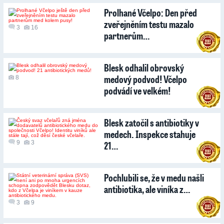
Prolhané Včelpo: Den před
zveřejněním testu mazalo
3
16
partnerům…
Blesk odhalil obrovský
medový podvod! Včelpo
8
podvádí ve velkém!
Blesk zatočil s antibiotiky v
medech. Inspekce stahuje
9
3
21…
Pochlubili se, že v medu našli
antibiotika, ale viníka z…
3
9