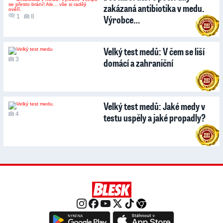
zakázaná antibiotika v medu.
1
8
Výrobce…
Velký test medů: V čem se liší
3
domácí a zahraniční
Velký test medů: Jaké medy v
4
testu uspěly a jaké propadly?