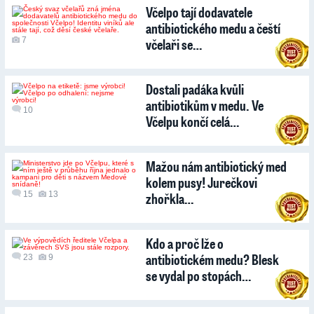
Včelpo tají dodavatele
antibiotického medu a čeští
7
včelaři se…
Dostali padáka kvůli
antibiotikům v medu. Ve
10
Včelpu končí celá…
Mažou nám antibiotický med
kolem pusy! Jurečkovi
15
13
zhořkla…
Kdo a proč lže o
antibiotickém medu? Blesk
23
9
se vydal po stopách…