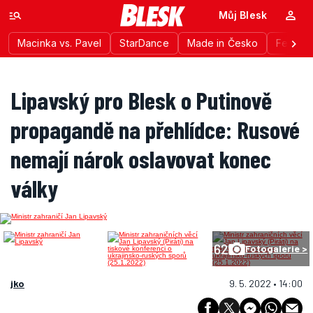
Můj Blesk
Macinka vs. Pavel
StarDance
Made in Česko
Festiva
Lipavský pro Blesk o Putinově
propagandě na přehlídce: Rusové
nemají nárok oslavovat konec
války
62
Fotogalerie >
jko
9. 5. 2022 • 14:00