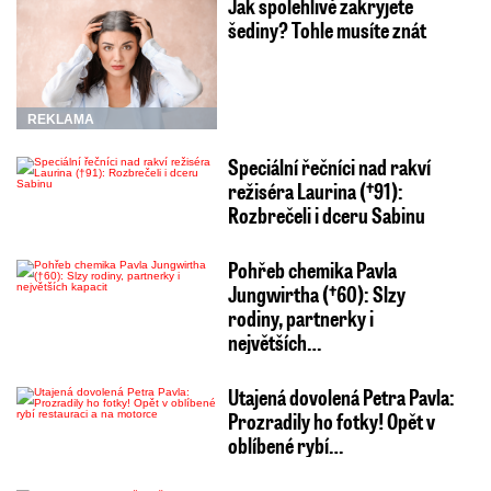
Jak spolehlivě zakryjete
šediny? Tohle musíte znát
REKLAMA
Speciální řečníci nad rakví
režiséra Laurina (†91):
Rozbrečeli i dceru Sabinu
Pohřeb chemika Pavla
Jungwirtha (†60): Slzy
rodiny, partnerky i
největších…
Utajená dovolená Petra Pavla:
Prozradily ho fotky! Opět v
oblíbené rybí…