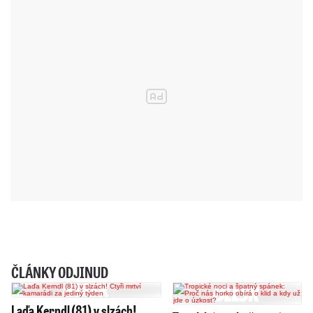
ČLÁNKY ODJINUD
Laďa Kerndl (81) v slzách!