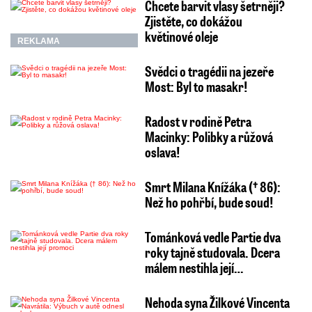
Chcete barvit vlasy šetrněji?
Zjistěte, co dokážou
květinové oleje
REKLAMA
Svědci o tragédii na jezeře
Most: Byl to masakr!
Radost v rodině Petra
Macinky: Polibky a růžová
oslava!
Smrt Milana Knížáka († 86):
Než ho pohřbí, bude soud!
Tománková vedle Partie dva
roky tajně studovala. Dcera
málem nestihla její…
Nehoda syna Žilkové Vincenta