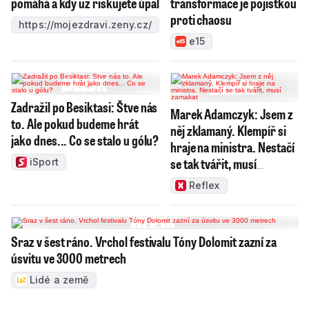
pomáhá a kdy už riskujete úpal
transformace je pojistkou
proti chaosu
https://mojezdravi.zeny.cz/
e15
Zadražil po Besiktasi: Štve nás
Marek Adamczyk: Jsem z
to. Ale pokud budeme hrát
něj zklamaný. Klempíř si
jako dnes... Co se stalo u gólu?
hraje na ministra. Nestačí
se tak tvářit, musí
iSport
zamakat
Reflex
Sraz v šest ráno. Vrchol festivalu Tóny Dolomit zazní za
úsvitu ve 3000 metrech
Lidé a země