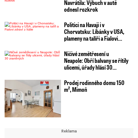
Navrátila: Výbuch v autě
odnesl rozkrok
Politici na Havaji i v
Chorvatsku: Líbánky v USA,
plameny na talíři a Fialovi…
Ničivé zemětřesení u
Neapole: Obří balvany se řítily
ulicemi, úřady hlásí 30…
Prodej rodinného domu 150
m², Mimoň