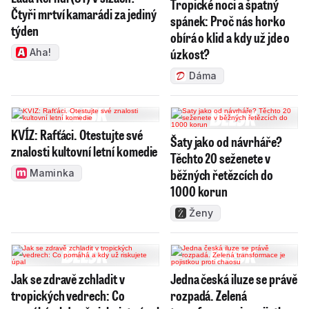
Tropické noci a špatný
Čtyři mrtví kamarádi za jediný
spánek: Proč nás horko
týden
obírá o klid a kdy už jde o
úzkost?
Aha!
Dáma
KVÍZ: Rafťáci. Otestujte své
Šaty jako od návrháře?
znalosti kultovní letní komedie
Těchto 20 seženete v
běžných řetězcích do
Maminka
1000 korun
Ženy
Jak se zdravě zchladit v
Jedna česká iluze se právě
tropických vedrech: Co
rozpadá. Zelená