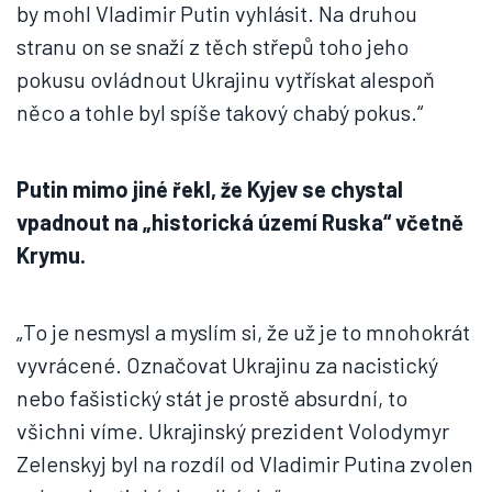
by mohl Vladimir Putin vyhlásit. Na druhou
stranu on se snaží z těch střepů toho jeho
pokusu ovládnout Ukrajinu vytřískat alespoň
něco a tohle byl spíše takový chabý pokus.“
Putin mimo jiné řekl, že Kyjev se chystal
vpadnout na „historická území Ruska“ včetně
Krymu.
„To je nesmysl a myslím si, že už je to mnohokrát
vyvrácené. Označovat Ukrajinu za nacistický
nebo fašistický stát je prostě absurdní, to
všichni víme. Ukrajinský prezident Volodymyr
Zelenskyj byl na rozdíl od Vladimir Putina zvolen