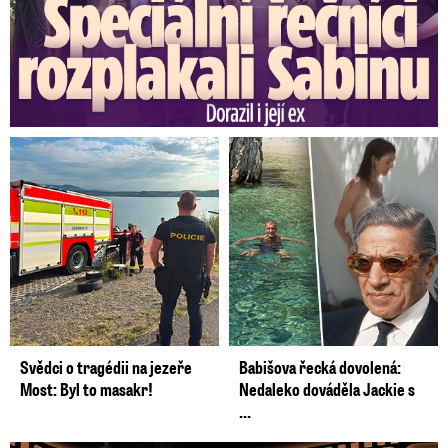
Svědci o tragédii na jezeře
Babišova řecká dovolená:
Most: Byl to masakr!
Nedaleko dováděla Jackie s
...