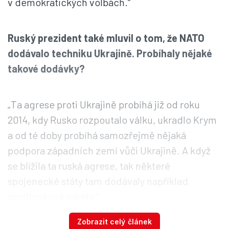
v demokratických volbách.“
Ruský prezident také mluvil o tom, že NATO
dodávalo techniku Ukrajině. Probíhaly nějaké
takové dodávky?
„Ta agrese proti Ukrajině probíhá již od roku
2014, kdy Rusko rozpoutalo válku, ukradlo Krym
a od té doby probíhá samozřejmě nějaká
podpora západních zemí vůči Ukrajině. A když
se blížila ta ruská agrese, tak některé
spojenecké státy tam dodávaly například
protitankové rakety.“
Zobrazit celý článek