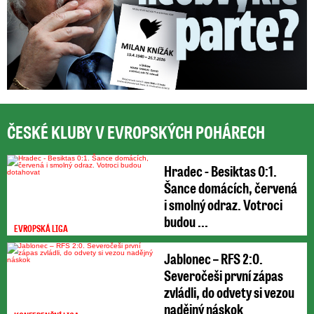
ČESKÉ KLUBY V EVROPSKÝCH POHÁRECH
Hradec - Besiktas 0:1.
Šance domácích, červená
i smolný odraz. Votroci
budou ...
EVROPSKÁ LIGA
Jablonec – RFS 2:0.
Severočeši první zápas
zvládli, do odvety si vezou
nadějný náskok