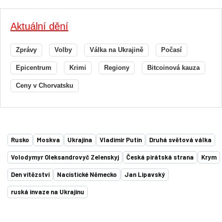
Aktuální dění
Zprávy
Volby
Válka na Ukrajině
Počasí
Epicentrum
Krimi
Regiony
Bitcoinová kauza
Ceny v Chorvatsku
Rusko
Moskva
Ukrajina
Vladimir Putin
Druhá světová válka
Volodymyr Oleksandrovyč Zelenskyj
Česká pirátská strana
Krym
Den vítězství
Nacistické Německo
Jan Lipavský
ruská invaze na Ukrajinu