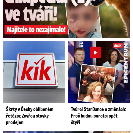
Škrty v Čechy oblíbeném
Tvůrci StarDance o změnách:
řetězci: Zavřou stovky
Proč budou porotci opět
prodejen
čtyři