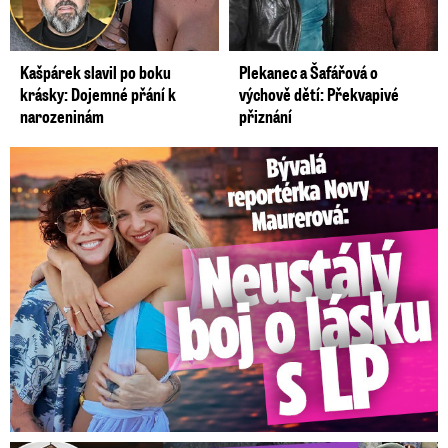
Kašpárek slavil po boku
Plekanec a Šafářová o
krásky: Dojemné přání k
výchově dětí: Překvapivé
narozeninám
přiznání
Bývalá reportérka Novy Maurerová: Neustálý boj o lásku s ...