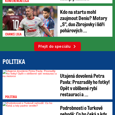
KONFERENČNÍ LIGA
Kdo na startu mohl
zaujmout Deniu? Motory
„S“, duo Zbrojovky i lídři
pohárových ...
CHANCE LIGA
Přejít do speciálu
POLITIKA
Utajená dovolená Petra
Pavla: Prozradily ho fotky!
Opět v oblíbené rybí
restauraci a ...
POLITIKA
Podrobnosti o Turkově
nehodě: Co ho čeká a kdy