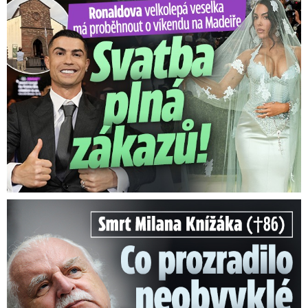
Ronaldova velkolepá veselka na Madeiře: Svatba plná zákazů!
Smrt Milana Knížáka (†86): Co prozradilo neobvyklé parte?