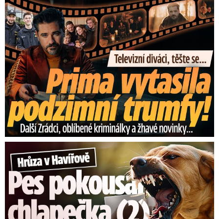
Prima vytasila podzimní trumfy! Další Zrádci a žhavé novinky
Hrůza v Havířově: Pes pokousal chlapečka (2) ve tváři!