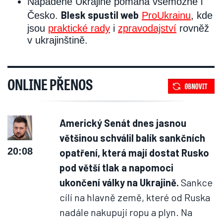
Napadené Ukrajině pomáhá všemožně i
Blesk spustil web
Česko.
ProUkrainu
, kde
jsou
praktické rady
i
zpravodajství
rovněž
v ukrajinštině.
ONLINE PŘENOS
Americký Senát dnes jasnou
většinou schválil balík sankčních
20:08
opatření, která mají dostat Rusko
pod větší tlak a napomoci
ukončení války na Ukrajině.
Sankce
cílí na hlavně země, které od Ruska
nadále nakupují ropu a plyn. Na