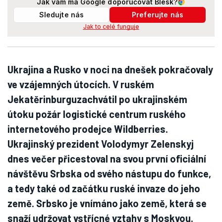
Jak vám má Google doporučovat Blesk?
Sledujte nás
Preferujte nás
Jak to celé funguje
Ukrajina a Rusko v noci na dnešek pokračovaly
ve vzájemných útocích. V ruském
Jekatěrinburguzachvátil po ukrajinském
útoku požár logistické centrum ruského
internetového prodejce Wildberries.
Ukrajinský prezident Volodymyr Zelenskyj
dnes večer přicestoval na svou první oficiální
návštěvu Srbska od svého nástupu do funkce,
a tedy také od začátku ruské invaze do jeho
země. Srbsko je vnímáno jako země, která se
snaží udržovat vstřícné vztahy s Moskvou.