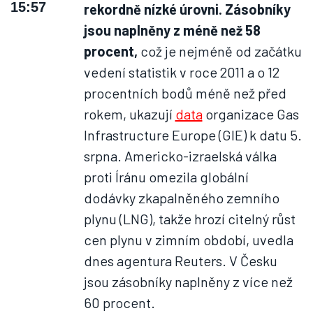
15:57
rekordně nízké úrovni. Zásobníky
jsou naplněny z méně než 58
procent,
což je nejméně od začátku
vedení statistik v roce 2011 a o 12
procentních bodů méně než před
rokem, ukazují
data
organizace Gas
Infrastructure Europe (GIE) k datu 5.
srpna. Americko-izraelská válka
proti Íránu omezila globální
dodávky zkapalněného zemního
plynu (LNG), takže hrozí citelný růst
cen plynu v zimním období, uvedla
dnes agentura Reuters. V Česku
jsou zásobníky naplněny z více než
60 procent.