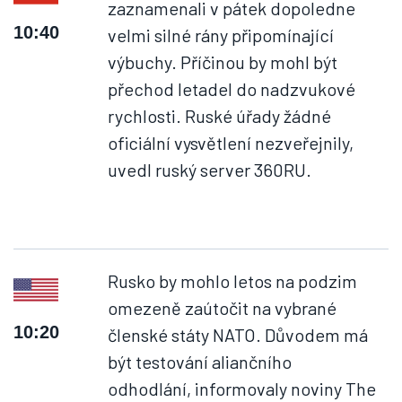
zaznamenali v pátek dopoledne
10:40
velmi silné rány připomínající
výbuchy. Příčinou by mohl být
přechod letadel do nadzvukové
rychlosti. Ruské úřady žádné
oficiální vysvětlení nezveřejnily,
uvedl ruský server 360RU.
Rusko by mohlo letos na podzim
omezeně zaútočit na vybrané
10:20
členské státy NATO. Důvodem má
být testování aliančního
odhodlání, informovaly noviny The