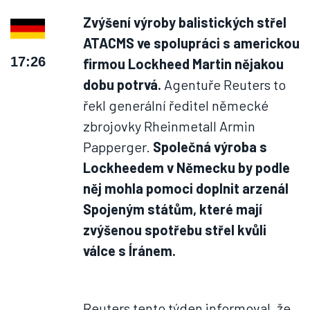
Zvýšení výroby balistických střel
ATACMS ve spolupráci s americkou
17:26
firmou Lockheed Martin nějakou
dobu potrvá.
Agentuře Reuters to
řekl generální ředitel německé
zbrojovky Rheinmetall Armin
Papperger.
Společná výroba s
Lockheedem v Německu by podle
něj mohla pomoci doplnit arzenál
Spojeným státům, které mají
zvýšenou spotřebu střel kvůli
válce s Íránem.
Reuters tento týden informoval, že