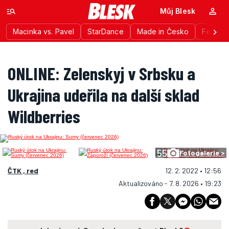
Můj Blesk
Macinka vs. Pavel
StarDance
Made in Česko
Festiva
ONLINE: Zelenskyj v Srbsku a
Ukrajina udeřila na další sklad
Wildberries
55
Fotogalerie >
ČTK , red
12. 2. 2022 • 12:56
Aktualizováno - 7. 8. 2026 • 19:23