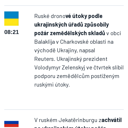
Ruské drono
vé útoky podle
ukrajinských úřadů způsobily
08:21
požár zemědělských skladů
v obci
Balaklija v Charkovské oblasti na
východě Ukrajiny, napsal
Reuters. Ukrajinský prezident
Volodymyr Zelenskyj ve čtvrtek slíbil
podporu zemědělcům postiženým
ruskými útoky.
V ruském Jekatěrinburgu z
achvátil