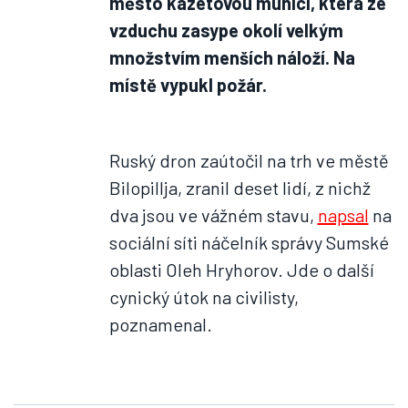
město kazetovou municí, která ze
vzduchu zasype okolí velkým
množstvím menších náloží. Na
místě vypukl požár.
Ruský dron zaútočil na trh ve městě
Bilopillja, zranil deset lidí, z nichž
dva jsou ve vážném stavu,
napsal
na
sociální síti náčelník správy Sumské
oblasti Oleh Hryhorov. Jde o další
cynický útok na civilisty,
poznamenal.