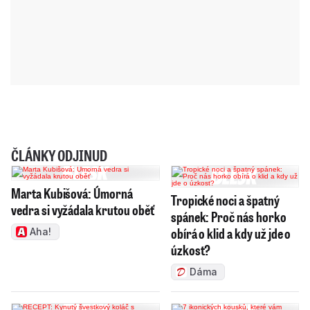
ČLÁNKY ODJINUD
Marta Kubišová: Úmorná
Tropické noci a špatný
vedra si vyžádala krutou oběť
spánek: Proč nás horko
obírá o klid a kdy už jde o
Aha!
úzkost?
Dáma