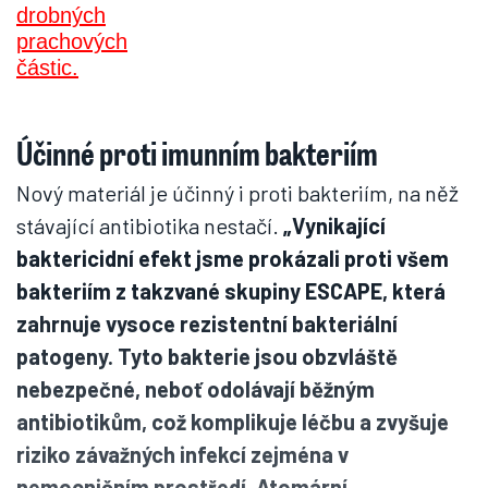
Účinné proti imunním bakteriím
Nový materiál je účinný i proti bakteriím, na něž
stávající antibiotika nestačí.
„Vynikající
baktericidní efekt jsme prokázali proti všem
bakteriím z takzvané skupiny ESCAPE, která
zahrnuje vysoce rezistentní bakteriální
patogeny. Tyto bakterie jsou obzvláště
nebezpečné, neboť odolávají běžným
antibiotikům, což komplikuje léčbu a zvyšuje
riziko závažných infekcí zejména v
nemocničním prostředí. Atomární