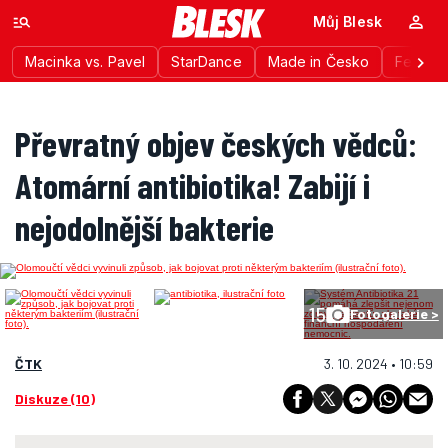
Můj Blesk
Macinka vs. Pavel
StarDance
Made in Česko
Festiva
Převratný objev českých vědců:
Atomární antibiotika! Zabijí i
nejodolnější bakterie
15
Fotogalerie >
ČTK
3. 10. 2024 • 10:59
Diskuze (10)