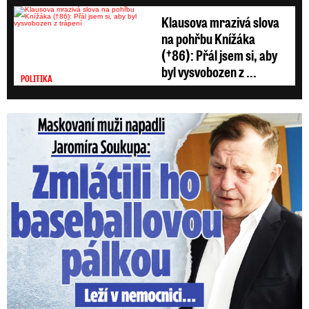
Klausova mrazivá slova
na pohřbu Knížáka
(†86): Přál jsem si, aby
byl vysvobozen z ...
POLITIKA
Maskovaní muži napadli Jaromíra Soukupa: Krvavá nakládačka