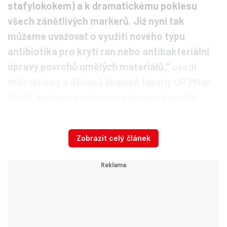
stafylokokem) a k dramatickému poklesu
všech zánětlivých markerů. Již nyní tak
můžeme uvažovat o využití nového typu
antibiotika pro krytí ran nebo antibakteriální
úpravy povrchů umělých materiálů,“
uvedl
mikrobiolog a děkan Lékařské fakulty UP Milan
Kolář, jenž se na výzkumu významně podílel.
Zobrazit celý článek
Bakterie (ilustrační).
Autor: Profimedia.cz
Nová generace antibiotik má podle něj obrovský
potenciál z hlediska možnosti potlačení tvorby