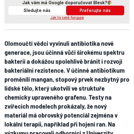
Jak vám má Google doporučovat Blesk?
Sledujte nás
Preferujte nás
Jak to celé funguje
Olomoučtí vědci vyvinuli antibiotika nové
generace, jsou účinná vůči širokému spektru
bakterií a dokážou spolehlivě bránit i rozvoji
bakteriální rezistence. V účinné antibiotikum
proměnili mangan, stopový prvek nezbytný pro
lidské tělo, který ukotvili ve struktuře
chemicky upraveného grafenu. Testy na
zvířecích modelech prokázaly, že nový
materiál má obrovský potenciál zejména v
lokální terapii, například při hojení ran. Na
výzkumu pracovali odborníci z Univerzity