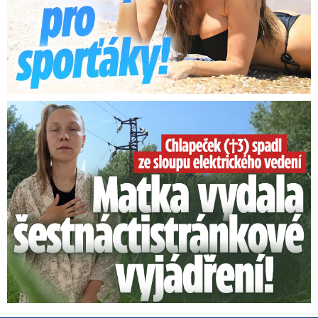
Smrtelný pád chlapce: Matka vydala vyjádření na 16 stran