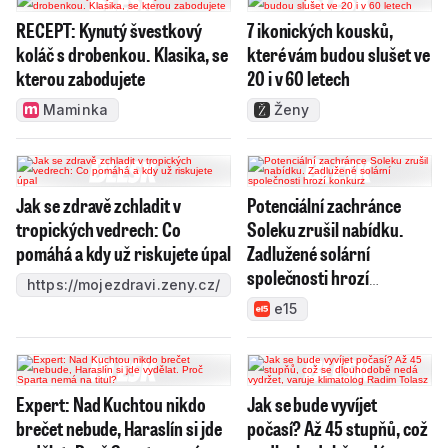
RECEPT: Kynutý švestkový
7 ikonických kousků,
koláč s drobenkou. Klasika, se
které vám budou slušet ve
kterou zabodujete
20 i v 60 letech
Maminka
Ženy
Jak se zdravě zchladit v
Potenciální zachránce
tropických vedrech: Co
Soleku zrušil nabídku.
pomáhá a kdy už riskujete úpal
Zadlužené solární
společnosti hrozí
https://mojezdravi.zeny.cz/
konkurz
e15
Expert: Nad Kuchtou nikdo
Jak se bude vyvíjet
brečet nebude, Haraslín si jde
počasí? Až 45 stupňů, což