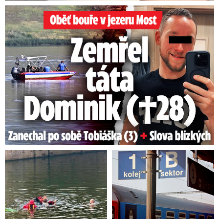
Oběť bouře v jezeru Most: Zemřel táta Dominik (†28)