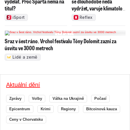
vydělat. Proč Sparta nemá na
se dlouhodobě nedá
titul?
vydržet, varuje klimatolog
Radim Tolasz
iSport
Reflex
Sraz v šest ráno. Vrchol festivalu Tóny Dolomit zazní za
úsvitu ve 3000 metrech
Lidé a země
Aktuální dění
Zprávy
Volby
Válka na Ukrajině
Počasí
Epicentrum
Krimi
Regiony
Bitcoinová kauza
Ceny v Chorvatsku