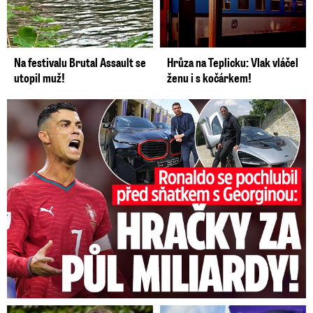
Na festivalu Brutal Assault se
Hrůza na Teplicku: Vlak vláčel
utopil muž!
ženu i s kočárkem!
Ronaldo se pochlubil před sňatkem: Hračky za půl miliardy!