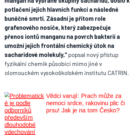
mangan na vybrané skupiny sacharidů, došlo k
potlačení jejich hlavních funkcí a následné
buněčné smrti. Zásadní je přitom role
grafenového nosiče, který zabezpečuje
přenos iontů manganu na povrch bakterií a
umožní jejich frontální chemický útok na
sacharidové molekuly,“
popsal nový přístup
fyzikální chemik působící mimo jiné v
olomouckém vysokoškolském institutu CATRIN.
Vědci varují: Prach může za
nemoci srdce, rakovinu plic či
prsu! Jak je na tom Česko?