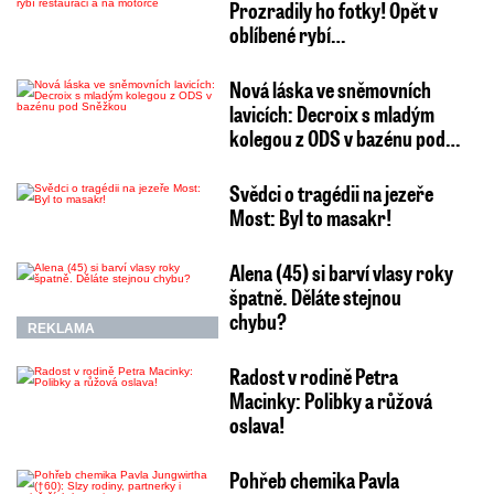
Prozradily ho fotky! Opět v
oblíbené rybí…
Nová láska ve sněmovních
lavicích: Decroix s mladým
kolegou z ODS v bazénu pod…
Svědci o tragédii na jezeře
Most: Byl to masakr!
Alena (45) si barví vlasy roky
špatně. Děláte stejnou
chybu?
REKLAMA
Radost v rodině Petra
Macinky: Polibky a růžová
oslava!
Pohřeb chemika Pavla