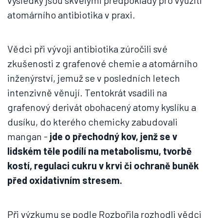
výsledky jsou skvělými předpoklady pro využití
atomárního antibiotika v praxi.
Vědci při vývoji antibiotika zúročili své
zkušenosti z grafenové chemie a atomárního
inženýrství, jemuž se v posledních letech
intenzivně věnují. Tentokrát vsadili na
grafenový derivát obohacený atomy kyslíku a
dusíku, do kterého chemicky zabudovali
mangan -
jde o přechodný kov, jenž se v
lidském těle podílí na metabolismu, tvorbě
kostí, regulaci cukru v krvi či ochraně buněk
před oxidativním stresem.
Při výzkumu se podle Rozbořila rozhodli vědci