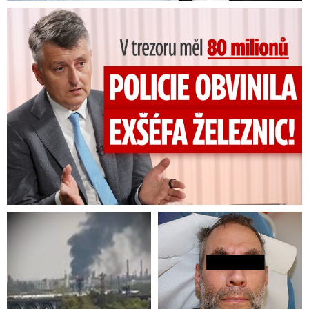
V trezoru měl 80 milionů: Policie obvinila exšéfa železnic!