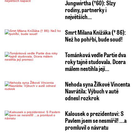
Jungwirtha (†60): Slzy
rodiny, partnerky i
největších…
Smrt Milana Knížáka († 86):
Než ho pohřbí, bude soud!
Tománková vedle Partie dva
roky tajně studovala. Dcera
málem nestihla její…
Nehoda syna Žilkové Vincenta
Navrátila: Výbuch v autě
odnesl rozkrok
Kalousek o prezidentovi: S
Pavlem jsem se nesmířil! ...a
promluvil o návratu