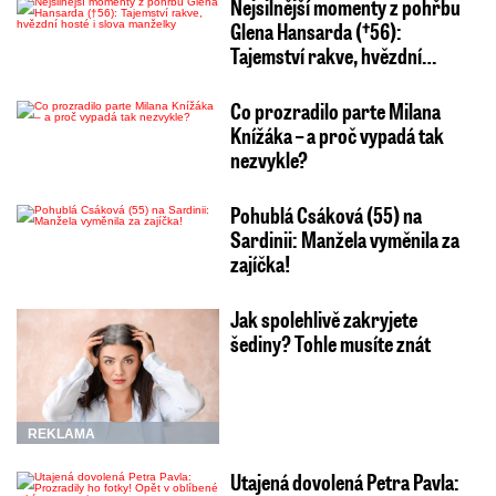
Nejsilnější momenty z pohřbu
Glena Hansarda (†56):
Tajemství rakve, hvězdní…
Co prozradilo parte Milana
Knížáka – a proč vypadá tak
nezvykle?
Pohublá Csáková (55) na
Sardinii: Manžela vyměnila za
zajíčka!
Jak spolehlivě zakryjete
šediny? Tohle musíte znát
REKLAMA
Utajená dovolená Petra Pavla: