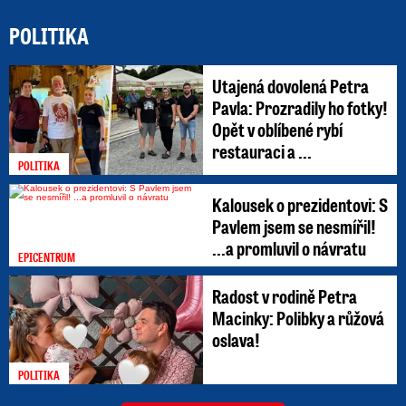
POLITIKA
Utajená dovolená Petra
Pavla: Prozradily ho fotky!
Opět v oblíbené rybí
restauraci a ...
POLITIKA
Kalousek o prezidentovi: S
Pavlem jsem se nesmířil!
...a promluvil o návratu
EPICENTRUM
Radost v rodině Petra
Macinky: Polibky a růžová
oslava!
POLITIKA