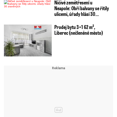
Ničivé zemětřesení u
Neapole: Obří balvany se řítily
ulicemi, úřady hlásí 30…
Prodej bytu 3+1 62 m²,
Liberec (nečleněné město)