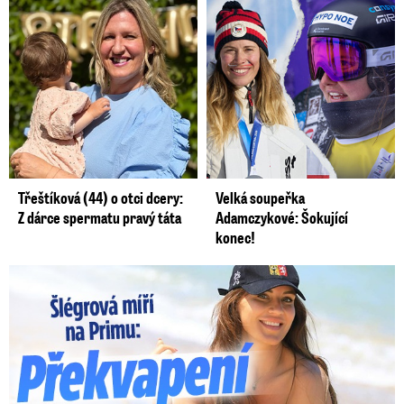
Třeštíková (44) o otci dcery:
Velká soupeřka
Z dárce spermatu pravý táta
Adamczykové: Šokující
konec!
Lucie Šlégrová míří na Primu. Překvapení pro sporťáky!