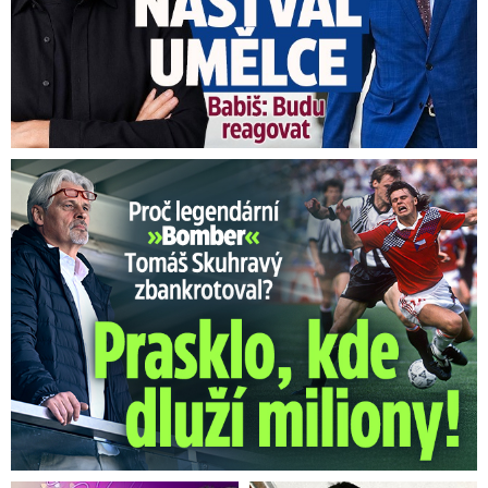
Proč Skuhravý zbankrotoval? Prasklo, kde dluží miliony!