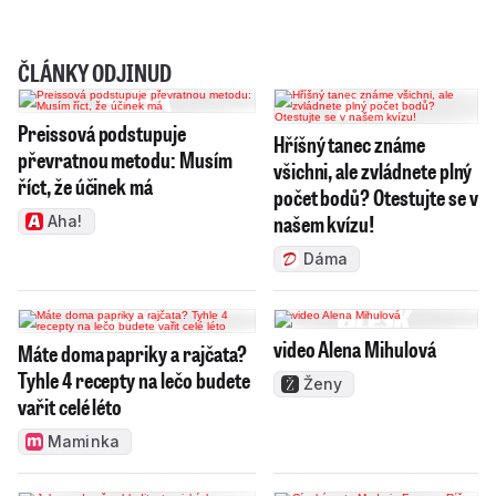
ČLÁNKY ODJINUD
Preissová podstupuje
Hříšný tanec známe
převratnou metodu: Musím
všichni, ale zvládnete plný
říct, že účinek má
počet bodů? Otestujte se v
našem kvízu!
Aha!
Dáma
video Alena Mihulová
Máte doma papriky a rajčata?
Tyhle 4 recepty na lečo budete
Ženy
vařit celé léto
Maminka