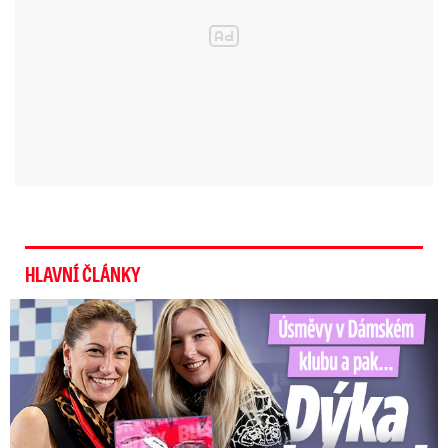
HLAVNÍ ČLÁNKY
Úsměvy v Dámském klubu a pak… Dýka do zad od Decroix!