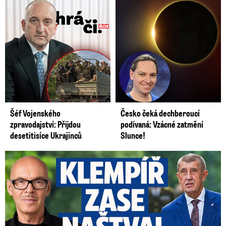
Šéf Vojenského
Česko čeká dechberoucí
zpravodajství: Přijdou
podívaná: Vzácné zatmění
desetitisíce Ukrajinců
Slunce!
Umělci tepou Klempíře: „Zcela nepřijatelné.“