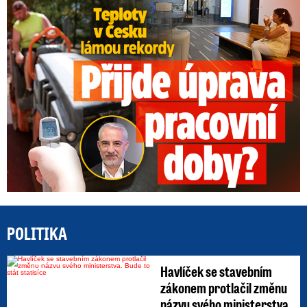
Teploty v Česku lámou rekordy: Přijde úprava pracovní doby?
POLITIKA
Havlíček se stavebním
zákonem protlačil změnu
názvu svého ministerstva.