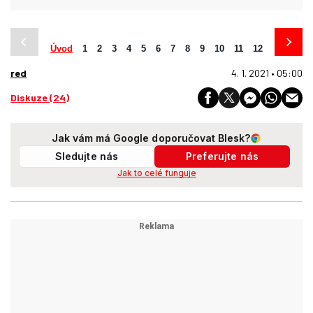
Úvod
1
2
3
4
5
6
7
8
9
10
11
12
13
14
red
4. 1. 2021 • 05:00
Diskuze (24)
Jak vám má Google doporučovat Blesk?
Sledujte nás
Preferujte nás
Jak to celé funguje