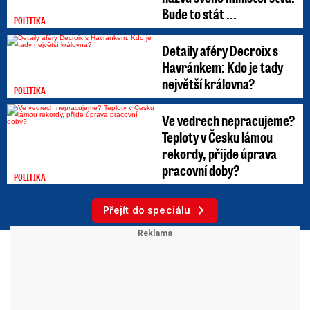
Bude to stát ...
POLITIKA
Detaily aféry Decroix s
Havránkem: Kdo je tady
největší královna?
POLITIKA
Ve vedrech nepracujeme?
Teploty v Česku lámou
rekordy, přijde úprava
pracovní doby?
POLITIKA
Přejít do speciálu