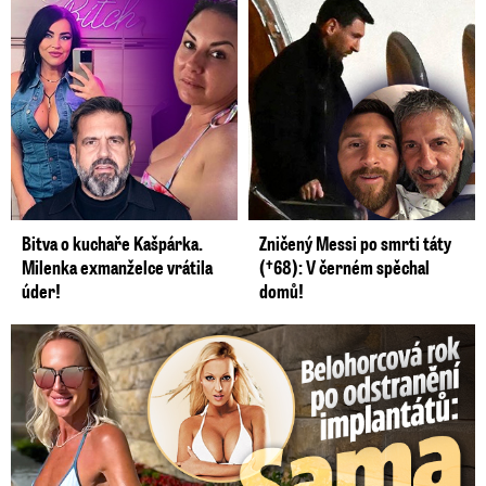
Bitva o kuchaře Kašpárka.
Zničený Messi po smrti táty
Milenka exmanželce vrátila
(†68): V černém spěchal
úder!
domů!
Belohorcová rok po odstranění implantátů: Konečně sama sebou