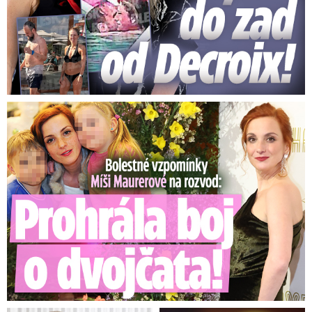
Bolestné vzpomínky Míši Maurerové: Prohrála boj o dvojčata!