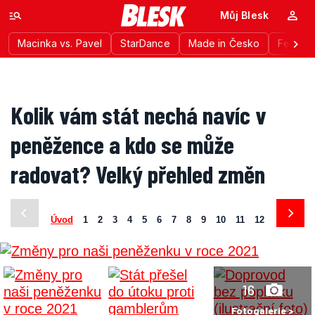
Můj Blesk
Macinka vs. Pavel
StarDance
Made in Česko
Festiva
Kolik vám stát nechá navíc v
peněžence a kdo se může
radovat? Velký přehled změn
Úvod
1
2
3
4
5
6
7
8
9
10
11
12
13
14
16
Fotogalerie >