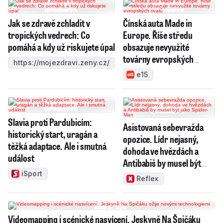
Jak se zdravě zchladit v
Čínská auta Made in
tropických vedrech: Co
Europe. Říše středu
pomáhá a kdy už riskujete úpal
obsazuje nevyužité
továrny evropských
https://mojezdravi.zeny.cz/
rivalů
e15
Slavia proti Pardubicím:
Asistovaná sebevražda
historický start, uragán a
opozice. Lídr nejasný,
těžká adaptace. Ale i smutná
dohoda ve hvězdách a
událost
Antibabiš by musel být
jako Spider-Man
iSport
Reflex
Videomapping i scénické nasvícení. Jeskyně Na Špičáku