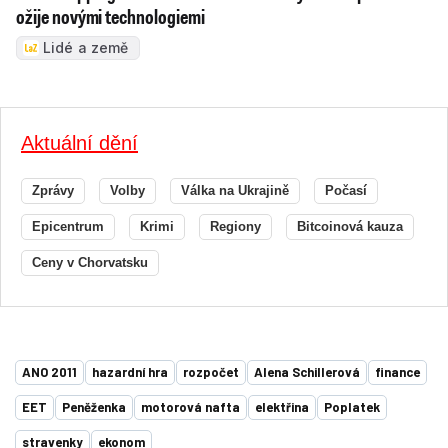
ožije novými technologiemi
Lidé a země
Aktuální dění
Zprávy
Volby
Válka na Ukrajině
Počasí
Epicentrum
Krimi
Regiony
Bitcoinová kauza
Ceny v Chorvatsku
ANO 2011
hazardní hra
rozpočet
Alena Schillerová
finance
EET
Peněženka
motorová nafta
elektřina
Poplatek
stravenky
ekonom