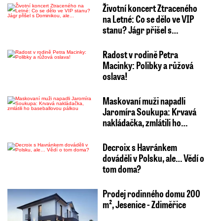
Životní koncert Ztraceného
na Letné: Co se dělo ve VIP
stanu? Jágr přišel s…
Radost v rodině Petra
Macinky: Polibky a růžová
oslava!
Maskovaní muži napadli
Jaromíra Soukupa: Krvavá
nakládačka, zmlátili ho…
Decroix s Havránkem
dováděli v Polsku, ale… Vědí o
tom doma?
Prodej rodinného domu 200
m², Jesenice - Zdiměřice