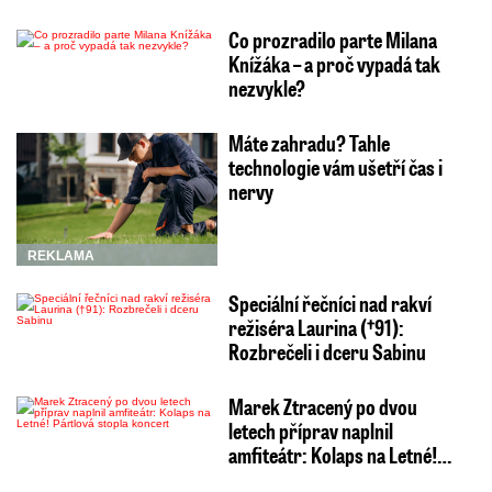
Co prozradilo parte Milana
Knížáka – a proč vypadá tak
nezvykle?
Máte zahradu? Tahle
technologie vám ušetří čas i
nervy
REKLAMA
Speciální řečníci nad rakví
režiséra Laurina (†91):
Rozbrečeli i dceru Sabinu
Marek Ztracený po dvou
letech příprav naplnil
amfiteátr: Kolaps na Letné!…