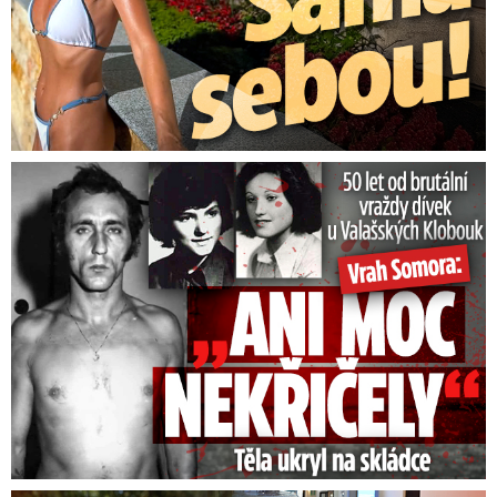
50 let od běsnění Somory: Těla dívek vrah ukryl na skládce