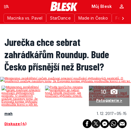
Můj Blesk
Macinka vs. Pavel
StarDance
Made in Česko
Festiva
Jurečka chce sebrat
zahrádkářům Roundup. Bude
Česko přísnější než Brusel?
10
Fotogalerie >
mah
1. 12. 2017 • 05:15
Diskuze (4)