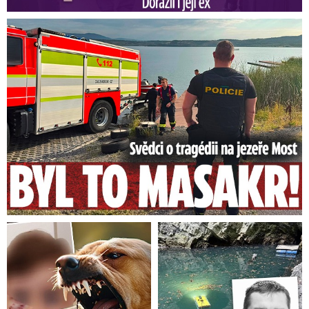
Zákaz pesticidu se přitom intenzivně řešil celý
Svědci o tragédii na jezeře Most: Byl to masakr!
letošní rok.
Evropská komise totiž musela
rozhodnout, zda prodlouží licenci k jeho
používání.
Zároveň se objevila studie, která
upozorňuje na možné dopady pesticidu na
lidské zdraví.
Mezinárodní úřad pro výzkum rakoviny totiž
látku označil za pravděpodobně karcinogenní.
To sice vyvrátila Evropská agentura pro
bezpečnost potravin, ta ale odmítla zveřejnit
studie, ze kterých vycházela. Pochybnosti o
bezpečnosti glyfosátu tak zůstaly.