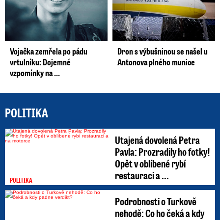
Vojačka zemřela po pádu
Dron s výbušninou se našel u
vrtulníku: Dojemné
Antonova plného munice
vzpomínky na ...
POLITIKA
Utajená dovolená Petra
Pavla: Prozradily ho fotky!
Opět v oblíbené rybí
restauraci a ...
POLITIKA
Podrobnosti o Turkově
nehodě: Co ho čeká a kdy