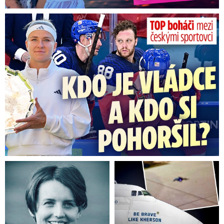
Boháči mezi českými sportovci: Kdo vládne a kdo si pohoršil?