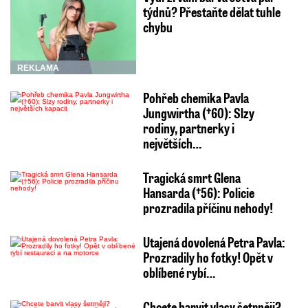
týdnů? Přestaňte dělat tuhle
chybu
REKLAMA
Pohřeb chemika Pavla
Jungwirtha (†60): Slzy
rodiny, partnerky i
největších…
Tragická smrt Glena
Hansarda (†56): Policie
prozradila příčinu nehody!
Utajená dovolená Petra Pavla:
Prozradily ho fotky! Opět v
oblíbené rybí…
Chcete barvit vlasy šetrněji?