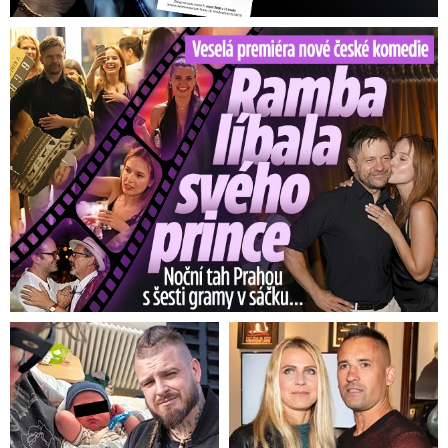
se o možném zákazu látky začalo mluvit poprvé.
Veselá premiéra nové české komedie: Ramba líbala Mádla
Video se připravuje ...
Klamání spotřebitele
Zdroj: Blesk TV