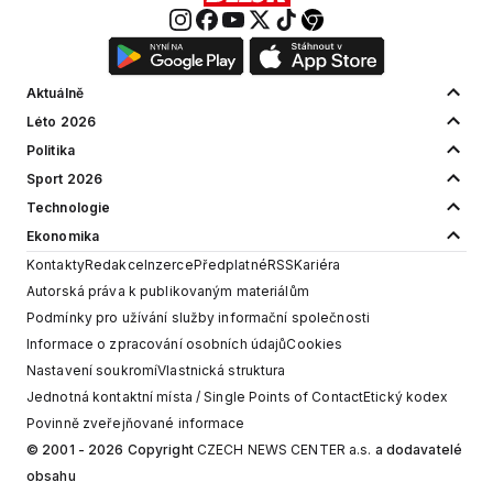
Aktuálně
Léto 2026
Politika
Sport 2026
Technologie
Ekonomika
Kontakty
Redakce
Inzerce
Předplatné
RSS
Kariéra
Autorská práva k publikovaným materiálům
Podmínky pro užívání služby informační společnosti
Informace o zpracování osobních údajů
Cookies
Nastavení soukromí
Vlastnická struktura
Jednotná kontaktní místa / Single Points of Contact
Etický kodex
Povinně zveřejňované informace
© 2001 - 2026 Copyright
CZECH NEWS CENTER a.s.
a dodavatelé
obsahu