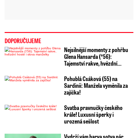
DOPORUČUJEME
Nejsilnější momenty z pohřbu
Glena Hansarda (†56):
Tajemství rakve, hvězdní…
Pohublá Csáková (55) na
Sardinii: Manžela vyměnila za
zajíčka!
Svatba pravnučky českého
krále! Luxusní šperky i
urozená sešlost
Vydrží vám barva sotva pár