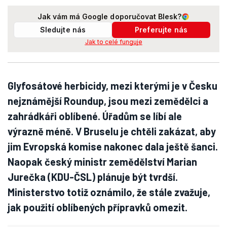
Jak vám má Google doporučovat Blesk?
Sledujte nás
Preferujte nás
Jak to celé funguje
Glyfosátové herbicidy, mezi kterými je v Česku
nejznámější Roundup, jsou mezi zemědělci a
zahrádkáři oblíbené. Úřadům se líbí ale
výrazně méně. V Bruselu je chtěli zakázat, aby
jim Evropská komise nakonec dala ještě šanci.
Naopak český ministr zemědělství Marian
Jurečka (KDU-ČSL) plánuje být tvrdší.
Ministerstvo totiž oznámilo, že stále zvažuje,
jak použití oblíbených přípravků omezit.