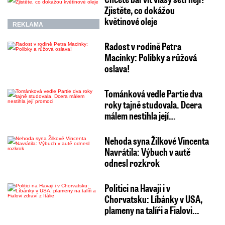
Zjistěte, co dokážou
květinové oleje
REKLAMA
Radost v rodině Petra
Macinky: Polibky a růžová
oslava!
Tománková vedle Partie dva
roky tajně studovala. Dcera
málem nestihla její…
Nehoda syna Žilkové Vincenta
Navrátila: Výbuch v autě
odnesl rozkrok
Politici na Havaji i v
Chorvatsku: Líbánky v USA,
plameny na talíři a Fialovi…