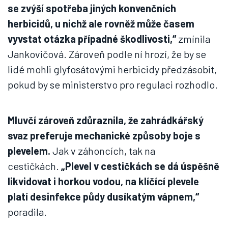
se zvýší spotřeba jiných konvenčních
herbicidů, u nichž ale rovněž může časem
vyvstat otázka případné škodlivosti,“
zmínila
Jankovičová. Zároveň podle ní hrozí, že by se
lidé mohli glyfosátovými herbicidy předzásobit,
pokud by se ministerstvo pro regulaci rozhodlo.
Mluvčí zároveň zdůraznila, že zahrádkářský
svaz preferuje mechanické způsoby boje s
plevelem.
Jak v záhoncích, tak na
cestičkách.
„Plevel v cestičkách se dá úspěšně
likvidovat i horkou vodou, na klíčící plevele
platí desinfekce půdy dusíkatým vápnem,“
poradila.