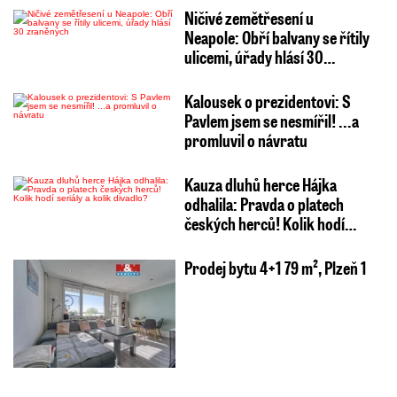
Ničivé zemětřesení u
Neapole: Obří balvany se řítily
ulicemi, úřady hlásí 30…
Kalousek o prezidentovi: S
Pavlem jsem se nesmířil! ...a
promluvil o návratu
Kauza dluhů herce Hájka
odhalila: Pravda o platech
českých herců! Kolik hodí…
Prodej bytu 4+1 79 m², Plzeň 1