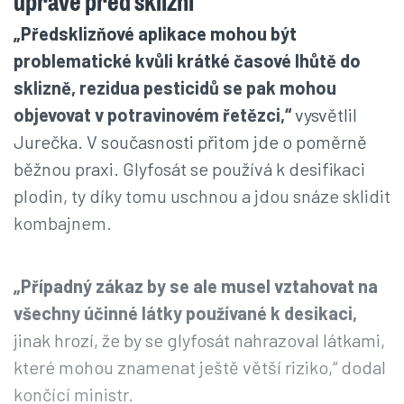
úpravě před sklizní
„Předsklizňové aplikace mohou být
problematické kvůli krátké časové lhůtě do
sklizně, rezidua pesticidů se pak mohou
objevovat v potravinovém řetězci,“
vysvětlil
Jurečka. V současnosti přitom jde o poměrně
běžnou praxi. Glyfosát se používá k desifikaci
plodin, ty díky tomu uschnou a jdou snáze sklidit
kombajnem.
„Případný zákaz by se ale musel vztahovat na
všechny účinné látky používané k desikaci,
jinak hrozí, že by se glyfosát nahrazoval látkami,
které mohou znamenat ještě větší riziko,“ dodal
končící ministr.