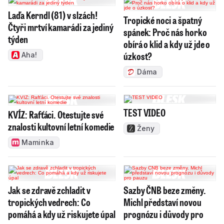
Laďa Kerndl (81) v slzách!
Tropické noci a špatný
Čtyři mrtví kamarádi za jediný
spánek: Proč nás horko
týden
obírá o klid a kdy už jde o
úzkost?
Aha!
Dáma
TEST VIDEO
KVÍZ: Rafťáci. Otestujte své
znalosti kultovní letní komedie
Ženy
Maminka
Jak se zdravě zchladit v
Sazby ČNB beze změny.
tropických vedrech: Co
Michl představí novou
pomáhá a kdy už riskujete úpal
prognózu i důvody pro