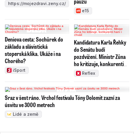
pauzu
https://mojezdravi.zeny.cz/
e15
Deniova cesta: Sochůrek do
Kandidatura Karla Řehky
základu a slávistická
do Senátu budí
stoperská klika. Ukáže i na
pozdvižení. Ministr Zůna
Chorého?
ho kritizuje, konkurenti
haní i chválí
iSport
Reflex
Sraz v šest ráno. Vrchol festivalu Tóny Dolomit zazní za
úsvitu ve 3000 metrech
Lidé a země