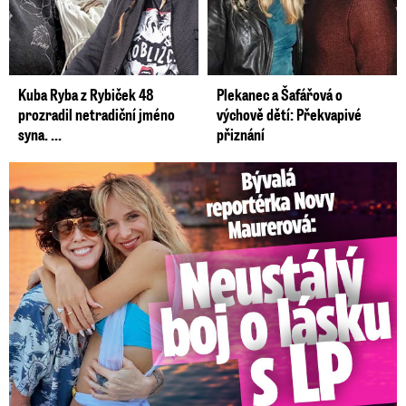
Kuba Ryba z Rybiček 48
Plekanec a Šafářová o
prozradil netradiční jméno
výchově dětí: Překvapivé
syna. ...
přiznání
Bývalá reportérka Novy Maurerová: Neustálý boj o lásku s ...