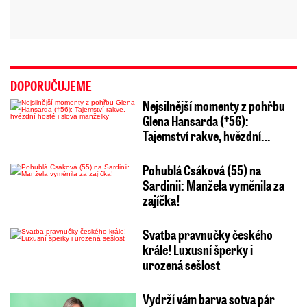
DOPORUČUJEME
Nejsilnější momenty z pohřbu
Glena Hansarda (†56):
Tajemství rakve, hvězdní…
Pohublá Csáková (55) na
Sardinii: Manžela vyměnila za
zajíčka!
Svatba pravnučky českého
krále! Luxusní šperky i
urozená sešlost
Vydrží vám barva sotva pár