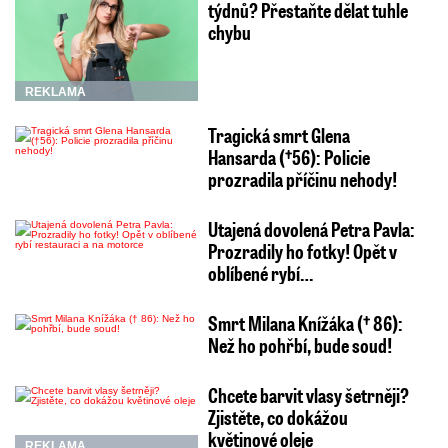
týdnů? Přestaňte dělat tuhle
chybu
REKLAMA
Tragická smrt Glena
Hansarda (†56): Policie
prozradila příčinu nehody!
Utajená dovolená Petra Pavla:
Prozradily ho fotky! Opět v
oblíbené rybí…
Smrt Milana Knížáka († 86):
Než ho pohřbí, bude soud!
Chcete barvit vlasy šetrněji?
Zjistěte, co dokážou
květinové oleje
REKLAMA