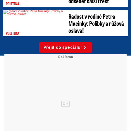
odsedět další trest
POLITIKA
Radost v rodině Petra
Macinky: Polibky a růžová
oslava!
POLITIKA
Přejít do speciálu