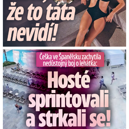
Češka ve Španělsku natočila nedůstojný boj o lehátka