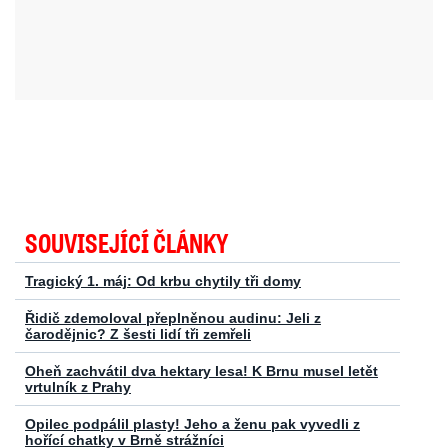
SOUVISEJÍCÍ ČLÁNKY
Tragický 1. máj: Od krbu chytily tři domy
Řidič zdemoloval přeplněnou audinu: Jeli z
čarodějnic? Z šesti lidí tři zemřeli
Oheň zachvátil dva hektary lesa! K Brnu musel letět
vrtulník z Prahy
Opilec podpálil plasty! Jeho a ženu pak vyvedli z
hořící chatky v Brně strážníci