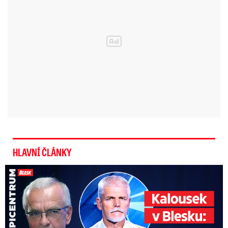
konstrukci a dohasili ohniska. Při požáru nebyl
nikdo zraněn, obyvatelé domu včas utekli.
HLAVNÍ ČLÁNKY
Kalousek o prezidentovi: S Pavlem jsem se nesmířil!