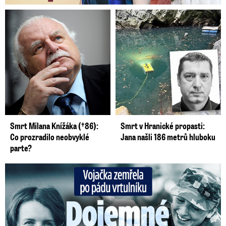
Smrt Milana Knížáka (†86):
Smrt v Hranické propasti:
Co prozradilo neobvyklé
Jana našli 186 metrů hluboku
parte?
Vojačka zemřela po pádu vrtulníku: Dojemné vzpomínky na ...