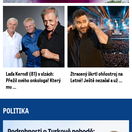
Laďa Kerndl (81) v slzách:
Ztracený škrtl ohňostroj na
Přežil svého onkologa! Který
Letné! Ještě nezačal a už ...
mu ...
POLITIKA
Po