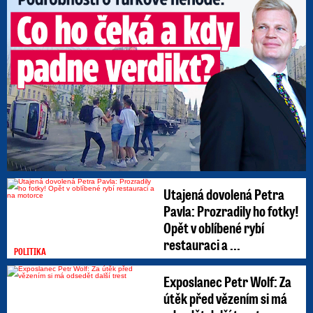
Utajená dovolená Petra
Pavla: Prozradily ho fotky!
Opět v oblíbené rybí
restauraci a ...
POLITIKA
Exposlanec Petr Wolf: Za
útěk před vězením si má