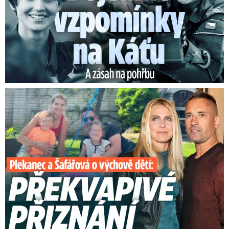
Plekanec a Šafářová o výchově dětí: Překvapivé přiznání