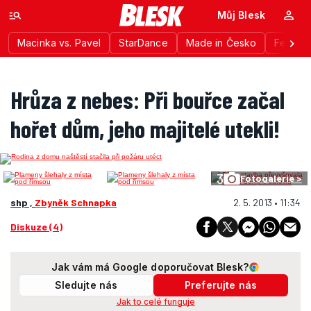
Můj Blesk
Macinka vs. Pavel
StarDance
Made in Česko
Festiva
Hrůza z nebes: Při bouřce začal
hořet dům, jeho majitelé utekli!
3
Fotogalerie >
shp ,
Zbyněk Schnapka
2. 5. 2013 • 11:34
Diskuze (4)
Jak vám má Google doporučovat Blesk?
Sledujte nás
Preferujte nás
Jak to celé funguje