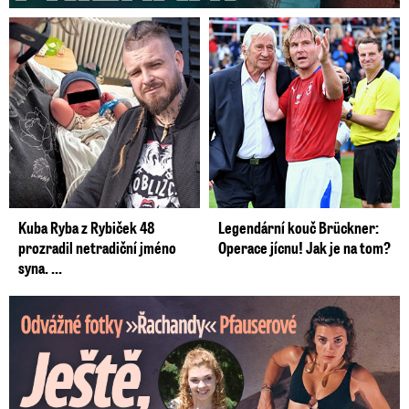
Kuba Ryba z Rybiček 48
Legendární kouč Brückner:
prozradil netradiční jméno
Operace jícnu! Jak je na tom?
syna. ...
Odvážné fotky Denisy Pfauserové: Ještě, že to táta nevidí