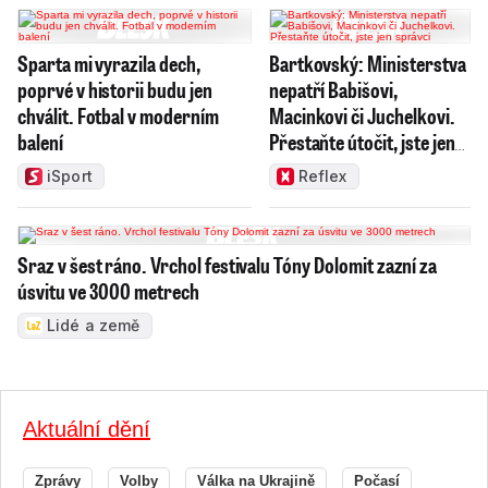
Sparta mi vyrazila dech,
Bartkovský: Ministerstva
poprvé v historii budu jen
nepatří Babišovi,
chválit. Fotbal v moderním
Macinkovi či Juchelkovi.
balení
Přestaňte útočit, jste jen
správci
iSport
Reflex
Sraz v šest ráno. Vrchol festivalu Tóny Dolomit zazní za
úsvitu ve 3000 metrech
Lidé a země
Aktuální dění
Zprávy
Volby
Válka na Ukrajině
Počasí