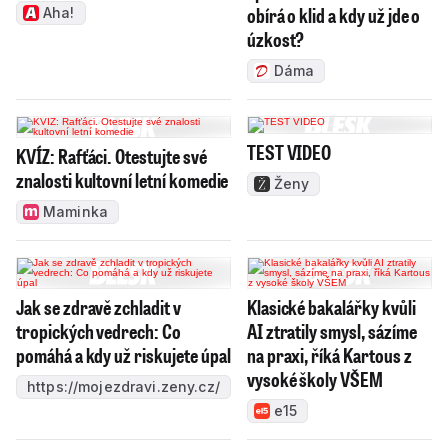
obírá o klid a kdy už jde o
Aha!
úzkost?
Dáma
TEST VIDEO
KVÍZ: Rafťáci. Otestujte své
znalosti kultovní letní komedie
Ženy
Maminka
Jak se zdravě zchladit v
Klasické bakalářky kvůli
tropických vedrech: Co
AI ztratily smysl, sázíme
pomáhá a kdy už riskujete úpal
na praxi, říká Kartous z
vysoké školy VŠEM
https://mojezdravi.zeny.cz/
e15