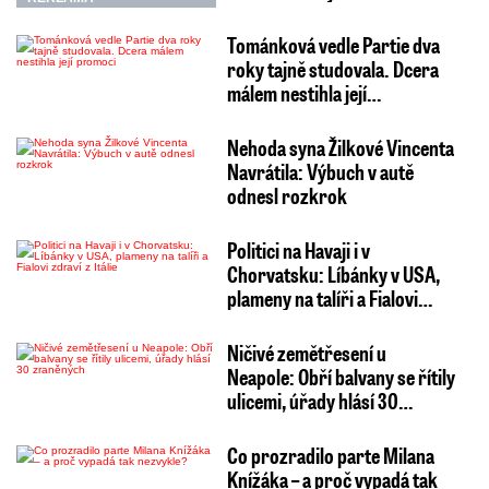
Tománková vedle Partie dva
roky tajně studovala. Dcera
málem nestihla její…
Nehoda syna Žilkové Vincenta
Navrátila: Výbuch v autě
odnesl rozkrok
Politici na Havaji i v
Chorvatsku: Líbánky v USA,
plameny na talíři a Fialovi…
Ničivé zemětřesení u
Neapole: Obří balvany se řítily
ulicemi, úřady hlásí 30…
Co prozradilo parte Milana
Knížáka – a proč vypadá tak