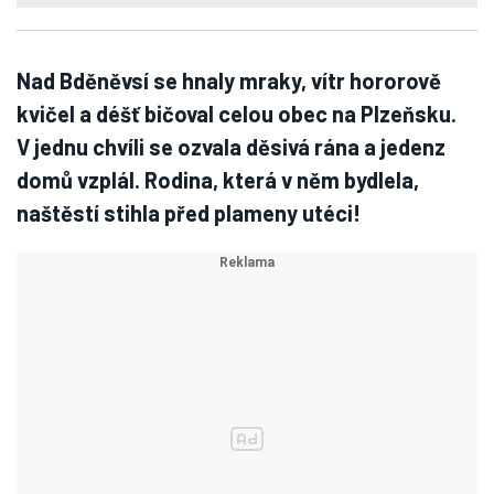
Nad Bděněvsí se hnaly mraky, vítr hororově
kvičel a déšť bičoval celou obec na Plzeňsku.
V jednu chvíli se ozvala děsivá rána a jedenz
domů vzplál. Rodina, která v něm bydlela,
naštěstí stihla před plameny utéci!