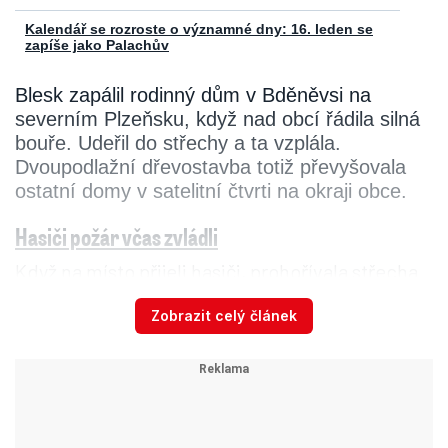
Kalendář se rozroste o významné dny: 16. leden se
zapíše jako Palachův
Blesk zapálil rodinný dům v Bděněvsi na
severním Plzeňsku, když nad obcí řádila silná
bouře. Udeřil do střechy a ta vzplála.
Dvoupodlažní dřevostavba totiž převyšovala
ostatní domy v satelitní čtvrti na okraji obce.
Hasiči požár včas zvládli
Když na místo přijeli hasiči, prohořívala střecha.
„Z místa pod římsou už šlehaly plameny. Včas
Zobrazit celý článek
jsme ale požár zachytili, takže oheň poničil
pouze strop dětského pokoje,“ uvedla mluvčí
Pavla Jakoubková. Hasiči pak veškeré vybavení
přenesli do vedlejší místnosti, rozebrali stropní