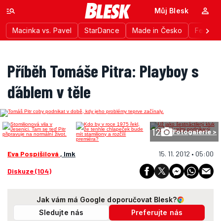
Můj Blesk
Macinka vs. Pavel
StarDance
Made in Česko
Festiva
Příběh Tomáše Pitra: Playboy s
ďáblem v těle
12
Fotogalerie >
Eva Pospíšilová
, lmk
15. 11. 2012 • 05:00
Diskuze (104)
Jak vám má Google doporučovat Blesk?
Sledujte nás
Preferujte nás