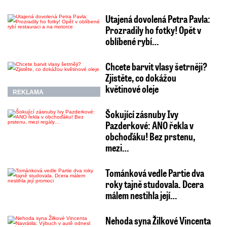
Utajená dovolená Petra Pavla:
Prozradily ho fotky! Opět v
oblíbené rybí…
Chcete barvit vlasy šetrněji?
Zjistěte, co dokážou
květinové oleje
REKLAMA
Šokující zásnuby Ivy
Pazderkové: ANO řekla v
obchoďáku! Bez prstenu,
mezi…
Tománková vedle Partie dva
roky tajně studovala. Dcera
málem nestihla její…
Nehoda syna Žilkové Vincenta