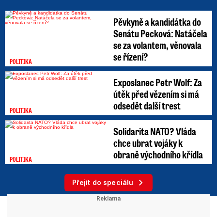
Pěvkyně a kandidátka do
Senátu Pecková: Natáčela
se za volantem, věnovala
se řízení?
POLITIKA
Exposlanec Petr Wolf: Za
útěk před vězením si má
odsedět další trest
POLITIKA
Solidarita NATO? Vláda
chce ubrat vojáky k
obraně východního křídla
POLITIKA
Přejít do speciálu