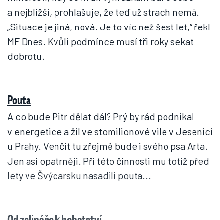
a nejbližší, prohlašuje, že teď už strach nemá.
„Situace je jiná, nová. Je to víc než šest let,“ řekl
MF Dnes. Kvůli podmínce musí tři roky sekat
dobrotu.
Pouta
A co bude Pitr dělat dál? Prý by rád podnikal
v energetice a žil ve stomilionové vile v Jesenici
u Prahy. Venčit tu zřejmě bude i svého psa Arta.
Jen asi opatrněji. Při této činnosti mu totiž před
lety ve Švýcarsku nasadili pouta...
Od zelináře k bohatství