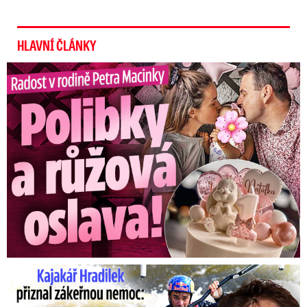
vyvedení akcií z Agrokreditu mělo způsobit
škodu přes 700 milionů.
HLAVNÍ ČLÁNKY
Radost v rodině Petra Macinky: Polibky a růžová oslava!
● Švýcarská policie ho zatkla až v červenci 2010.
● Letos v dubnu byl převezen do Česka do
vazební věznice v Brně.
● Ještě před návratem Pitr požádal o obnovu
procesu.
● V novém procesu v případu akcií Setuzy a Milo
Kajakář Hradilek přiznal zákeřnou nemoc: Bojuje s ní celá ...
Surováren byl odsouzen na tři roky
nepodmíněně.