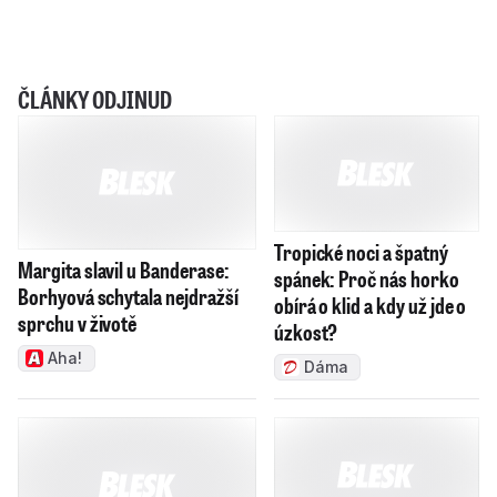
ČLÁNKY ODJINUD
Tropické noci a špatný
Margita slavil u Banderase:
spánek: Proč nás horko
Borhyová schytala nejdražší
obírá o klid a kdy už jde o
sprchu v životě
úzkost?
Aha!
Dáma