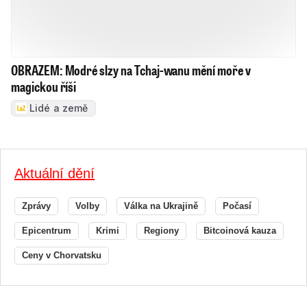
OBRAZEM: Modré slzy na Tchaj-wanu mění moře v
magickou říši
Lidé a země
Aktuální dění
Zprávy
Volby
Válka na Ukrajině
Počasí
Epicentrum
Krimi
Regiony
Bitcoinová kauza
Ceny v Chorvatsku