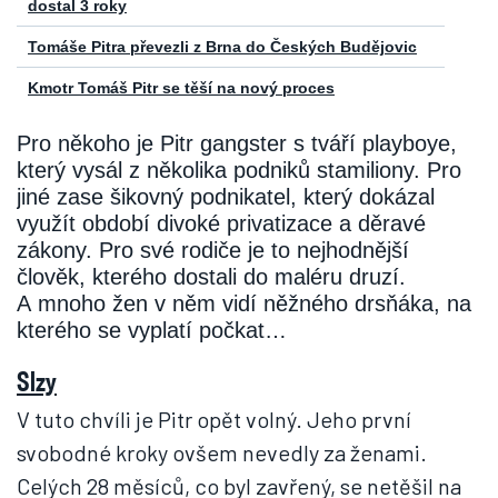
dostal 3 roky
Tomáše Pitra převezli z Brna do Českých Budějovic
Kmotr Tomáš Pitr se těší na nový proces
Pro někoho je Pitr gangster s tváří playboye,
který vysál z několika podniků stamiliony. Pro
jiné zase šikovný podnikatel, který dokázal
využít období divoké privatizace a děravé
zákony. Pro své rodiče je to nejhodnější
člověk, kterého dostali do maléru druzí.
A mnoho žen v něm vidí něžného drsňáka, na
kterého se vyplatí počkat…
Slzy
V tuto chvíli je Pitr opět volný. Jeho první
svobodné kroky ovšem nevedly za ženami.
Celých 28 měsíců, co byl zavřený, se netěšil na