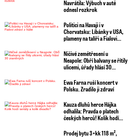
Navrátila: Výbuch v autě
odnesl rozkrok
Politici na Havaji i v
Chorvatsku: Líbánky v USA,
plameny na talíři a Fialovi…
Ničivé zemětřesení u
Neapole: Obří balvany se řítily
ulicemi, úřady hlásí 30…
Ewa Farna ruší koncert v
Polsku. Zradilo ji zdraví
Kauza dluhů herce Hájka
odhalila: Pravda o platech
českých herců! Kolik hodí…
Prodej bytu 3+kk 118 m²,