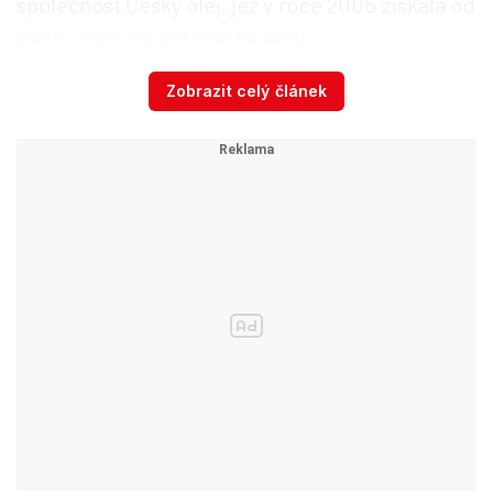
společnost Český olej, jež v roce 2005 získala od
státu i rozhodující zbytek akcií.
Zobrazit celý článek
● Figuroval v řadě politických kauz. Expremiér
Jiří Paroubek označil Pitra za »nepřítele státu«.
● V červnu 2006 byl Pitr pravomocně odsouzen
za daňové delikty za 51 milionů korun k
pětiletému trestu vězení.
● Do věznice nenastoupil. Od června 2007 se
skrýval.
● Čelil stíhání v souvislosti s firmou Setuza, kde