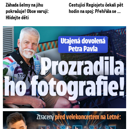
Záhada šelmy na jihu
Cestující Regiojetu čekali pět
pokračuje! Obce varují:
hodin na spoj: Přehřála se ...
Hlídejte děti
Utajená dovolená Petra Pavla: Prozradila ho fotka!
Ztracený škrtl ohňostroj na Letné! Ještě nezačal a už ...