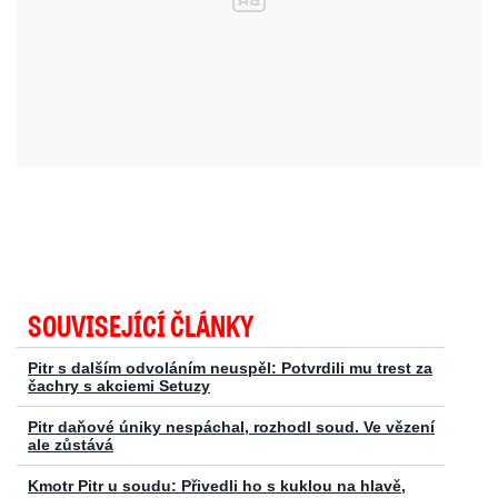
SOUVISEJÍCÍ ČLÁNKY
Pitr s dalším odvoláním neuspěl: Potvrdili mu trest za
čachry s akciemi Setuzy
Pitr daňové úniky nespáchal, rozhodl soud. Ve vězení
ale zůstává
Kmotr Pitr u soudu: Přivedli ho s kuklou na hlavě,