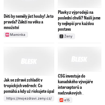
Plavky z výprodejů na
Děti by neměly jíst houby! Je to
poslední chvíli? Našli jsme
pravda? Záleží na věku a
ty nejlepší pro každou
množství
postavu
Maminka
Ženy
CSG investuje do
Jak se zdravě zchladit v
kanadského vývojáře
tropických vedrech: Co
interceptorů a
pomáhá a kdy už riskujete úpal
nadzvukových
technologií, chce výrobky
https://mojezdravi.zeny.cz/
e15
prosadit v NATO