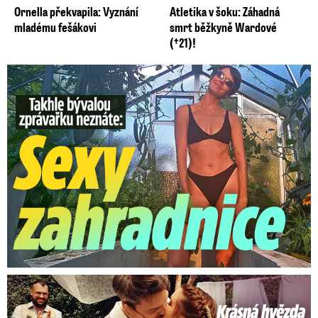
Ornella překvapila: Vyznání
Atletika v šoku: Záhadná
mladému fešákovi
smrt běžkyně Wardové
(†21)!
Takhle slavnou moderátorku neznáte: Lašková pečuje o ...
Krásná hvězda Zlaté labutě a Ulice: Romantická svatba