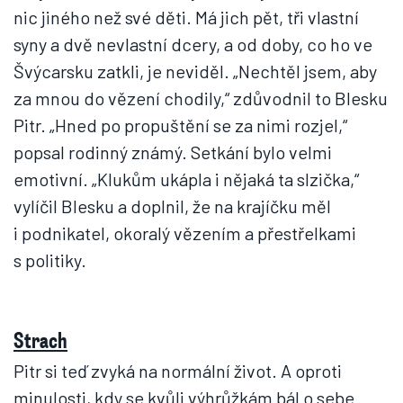
nic jiného než své děti. Má jich pět, tři vlastní
syny a dvě nevlastní dcery, a od doby, co ho ve
Švýcarsku zatkli, je neviděl. „Nechtěl jsem, aby
za mnou do vězení chodily,“ zdůvodnil to Blesku
Pitr. „Hned po propuštění se za nimi rozjel,“
popsal rodinný známý. Setkání bylo velmi
emotivní. „Klukům ukápla i nějaká ta slzička,“
vylíčil Blesku a doplnil, že na krajíčku měl
i podnikatel, okoralý vězením a přestřelkami
s politiky.
Strach
Pitr si teď zvyká na normální život. A oproti
minulosti, kdy se kvůli výhrůžkám bál o sebe