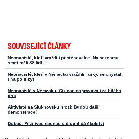
SOUVISEJÍCÍ ČLÁNKY
Neonacisté, kteří vraždili přistěhovalce: Na seznamu
smrti měli 88 lidí!
Neonacisté, kteří v Německu vraždili Turky, se chystali
i na politiky!
Neonacisté v Německu: Cizince popravovali za bílého
dne
Aktivisté na Šluknovsku hrozí: Budou další
demonstrace!
Dobeš: Příznivec neonacistů pohlídá školství