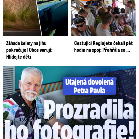
Záhada šelmy na jihu
Cestující Regiojetu čekali pět
pokračuje! Obce varují:
hodin na spoj: Přehřála se ...
Hlídejte děti
Utajená dovolená Petra Pavla: Prozradila ho fotka!