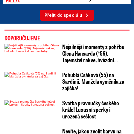
POLITIKA
Přejít do speciálu
DOPORUČUJEME
Nejsilnější momenty z pohřbu
Glena Hansarda (†56):
Tajemství rakve, hvězdní…
Pohublá Csáková (55) na
Sardinii: Manžela vyměnila za
zajíčka!
Svatba pravnučky českého
krále! Luxusní šperky i
urozená sešlost
Nevíte, jakou zvolit barvu na