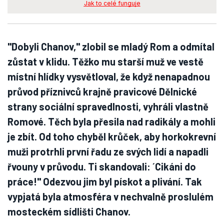
Jak to celé funguje
"Dobyli Chanov," zlobil se mladý Rom a odmítal
zůstat v klidu. Těžko mu starší muž ve vestě
místní hlídky vysvětloval, že když nenapadnou
průvod příznivců krajně pravicové Dělnické
strany sociální spravedlnosti, vyhráli vlastně
Romové. Těch byla přesila nad radikály a mohli
je zbít. Od toho chyběl krůček, aby horkokrevní
muži protrhli první řadu ze svých lidí a napadli
řvouny v průvodu. Ti skandovali: ´Cikáni do
práce!" Odezvou jim byl pískot a plivání. Tak
vypjatá byla atmosféra v nechvalně proslulém
mosteckém sídlišti Chanov.