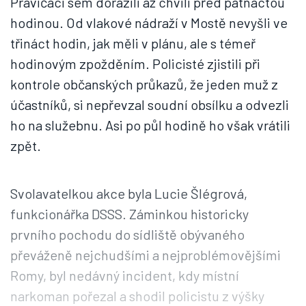
Pravičáci sem dorazili až chvíli před patnáctou
hodinou. Od vlakové nádraží v Mostě nevyšli ve
třináct hodin, jak měli v plánu, ale s témeř
hodinovým zpožděním. Policisté zjistili při
kontrole občanských průkazů, že jeden muž z
účastníků, si nepřevzal soudní obsílku a odvezli
ho na služebnu. Asi po půl hodině ho však vrátili
zpět.
Svolavatelkou akce byla Lucie Šlégrová,
funkcionářka DSSS. Záminkou historicky
prvního pochodu do sídliště obývaného
převáženě nejchudšími a nejproblémovějšími
Romy, byl nedávný incident, kdy místní
narkoman pořezal a shodil policistu z výšky