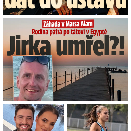
Rodina pátrá po tátovi v Egyptě: Jirka umřel?!