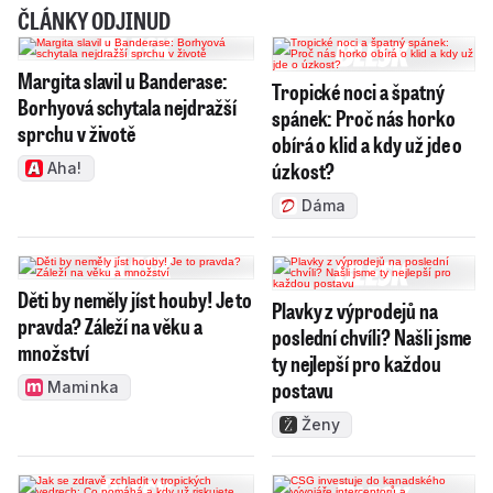
ČLÁNKY ODJINUD
Margita slavil u Banderase:
Tropické noci a špatný
Borhyová schytala nejdražší
spánek: Proč nás horko
sprchu v životě
obírá o klid a kdy už jde o
úzkost?
Aha!
Dáma
Děti by neměly jíst houby! Je to
Plavky z výprodejů na
pravda? Záleží na věku a
poslední chvíli? Našli jsme
množství
ty nejlepší pro každou
postavu
Maminka
Ženy