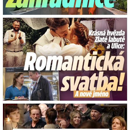
Krásná hvězda Zlaté labutě a Ulice: Romantická svatba
Nejsilnější momenty z pohřbu Glena Hansarda (†56)