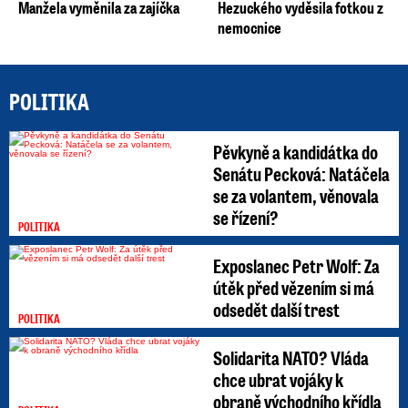
Manžela vyměnila za zajíčka
Hezuckého vyděsila fotkou z
nemocnice
POLITIKA
Pěvkyně a kandidátka do
Senátu Pecková: Natáčela
se za volantem, věnovala
se řízení?
POLITIKA
Exposlanec Petr Wolf: Za
útěk před vězením si má
odsedět další trest
POLITIKA
Solidarita NATO? Vláda
chce ubrat vojáky k
obraně východního křídla