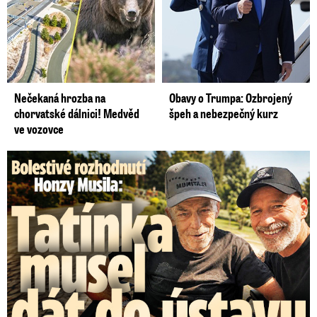
Nečekaná hrozba na
Obavy o Trumpa: Ozbrojený
chorvatské dálnici! Medvěd
špeh a nebezpečný kurz
ve vozovce
Bolestivé rozhodnutí Honzy Musila: Tátu musel dát do ústavu