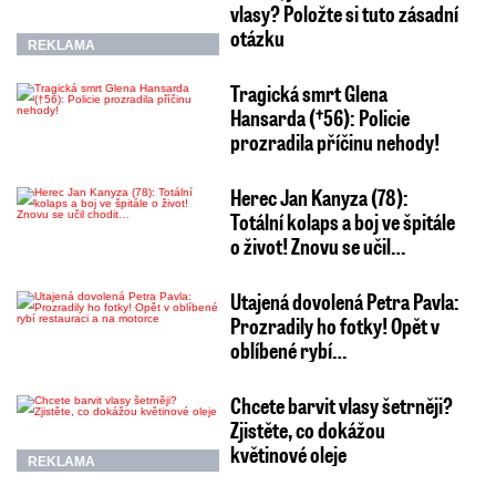
vlasy? Položte si tuto zásadní
otázku
REKLAMA
Tragická smrt Glena
Hansarda (†56): Policie
prozradila příčinu nehody!
Herec Jan Kanyza (78):
Totální kolaps a boj ve špitále
o život! Znovu se učil…
Utajená dovolená Petra Pavla:
Prozradily ho fotky! Opět v
oblíbené rybí…
Chcete barvit vlasy šetrněji?
Zjistěte, co dokážou
květinové oleje
REKLAMA