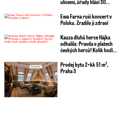
ulicemi, úřady hlásí 30…
Ewa Farna ruší koncert v
Polsku. Zradilo ji zdraví
Kauza dluhů herce Hájka
odhalila: Pravda o platech
českých herců! Kolik hodí…
Prodej bytu 2+kk 51 m²,
Praha 3