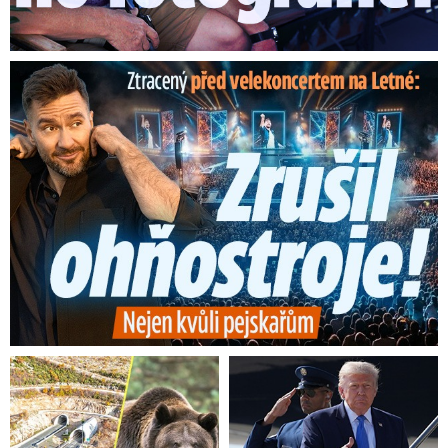
Ztracený škrtl ohňostroj na Letné! Ještě nezačal a už ...