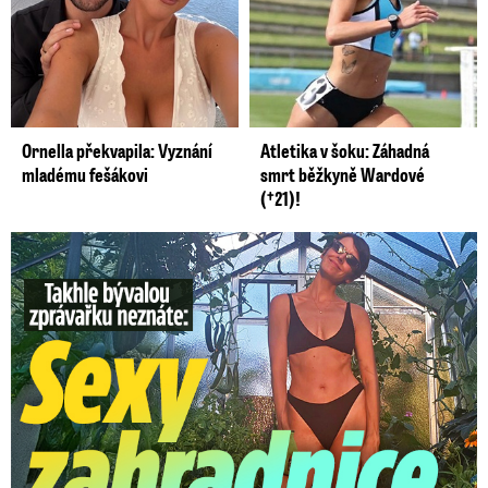
Ornella překvapila: Vyznání
Atletika v šoku: Záhadná
mladému fešákovi
smrt běžkyně Wardové
(†21)!
Takhle slavnou moderátorku neznáte: Lašková pečuje o ...