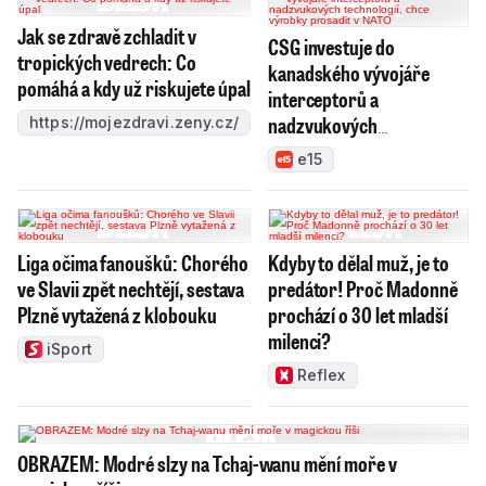
Jak se zdravě zchladit v
CSG investuje do
tropických vedrech: Co
kanadského vývojáře
pomáhá a kdy už riskujete úpal
interceptorů a
nadzvukových
https://mojezdravi.zeny.cz/
technologií, chce výrobky
e15
prosadit v NATO
Liga očima fanoušků: Chorého
Kdyby to dělal muž, je to
ve Slavii zpět nechtějí, sestava
predátor! Proč Madonně
Plzně vytažená z klobouku
prochází o 30 let mladší
milenci?
iSport
Reflex
OBRAZEM: Modré slzy na Tchaj-wanu mění moře v