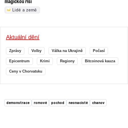
magickou říši
Lidé a země
Aktuální dění
Zprávy
Volby
Válka na Ukrajině
Počasí
Epicentrum
Krimi
Regiony
Bitcoinová kauza
Ceny v Chorvatsku
demonstrace
romové
pochod
neonacisté
chanov