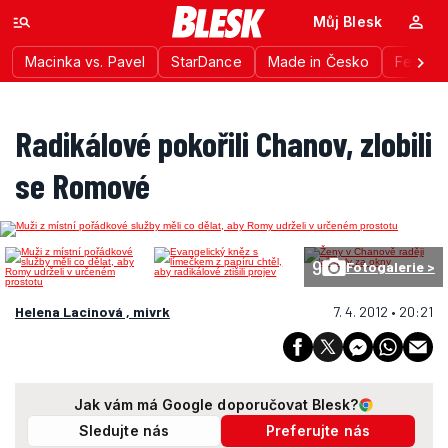
Můj Blesk
Macinka vs. Pavel
StarDance
Made in Česko
Festiva
Radikálové pokořili Chanov, zlobili
se Romové
9
Fotogalerie >
Helena Lacinová , mivrk
7. 4. 2012 • 20:21
Jak vám má Google doporučovat Blesk?
Sledujte nás
Preferujte nás