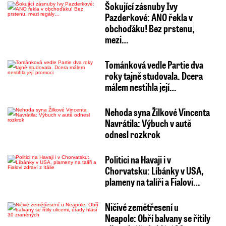
Šokující zásnuby Ivy
Pazderkové: ANO řekla v
obchoďáku! Bez prstenu,
mezi…
Tománková vedle Partie dva
roky tajně studovala. Dcera
málem nestihla její…
Nehoda syna Žilkové Vincenta
Navrátila: Výbuch v autě
odnesl rozkrok
Politici na Havaji i v
Chorvatsku: Líbánky v USA,
plameny na talíři a Fialovi…
Ničivé zemětřesení u
Neapole: Obří balvany se řítily