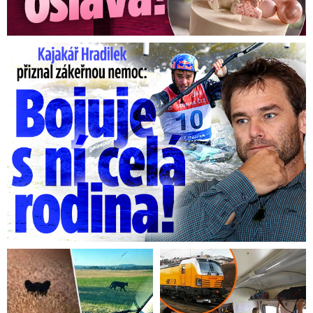
Kajakář Hradilek přiznal zákeřnou nemoc: Bojuje s ní celá ...