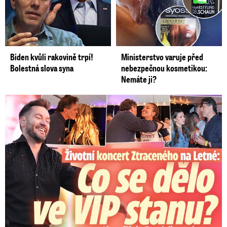
Biden kvůli rakovině trpí!
Ministerstvo varuje před
Bolestná slova syna
nebezpečnou kosmetikou:
Nemáte ji?
Koncert Ztraceného na Letné: Jágr přišel s Dominikou, ale...