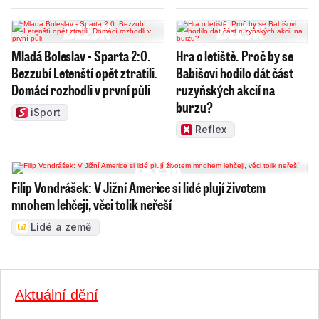
Mladá Boleslav - Sparta 2:0.
Hra o letiště. Proč by se
Bezzubí Letenští opět ztratili.
Babišovi hodilo dát část
Domácí rozhodli v první půli
ruzyňských akcií na
burzu?
iSport
Reflex
Filip Vondrášek: V Jižní Americe si lidé plují životem
mnohem lehčeji, věci tolik neřeší
Lidé a země
Aktuální dění