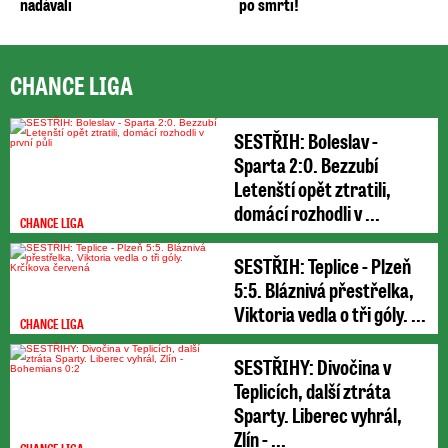
nadávali
po smrti!
CHANCE LIGA
SESTŘIH: Boleslav -
Sparta 2:0. Bezzubí
Letenští opět ztratili,
domácí rozhodli v ...
CHANCE LIGA
SESTŘIH: Teplice - Plzeň
5:5. Bláznivá přestřelka,
Viktoria vedla o tři góly. ...
CHANCE LIGA
SESTŘIHY: Divočina v
Teplicích, další ztráta
Sparty. Liberec vyhrál,
Zlín - ...