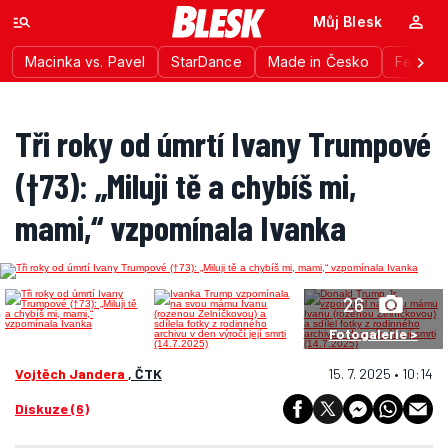
Můj Blesk
Macinka vs. Pavel
StarDance
Made in Česko
Festiva
Tři roky od úmrtí Ivany Trumpové
(†73): „Miluji tě a chybíš mi,
mami,“ vzpomínala Ivanka
26
Fotogalerie >
Vojtěch Jandera
, ČTK
15. 7. 2025 • 10:14
Diskuze (6)