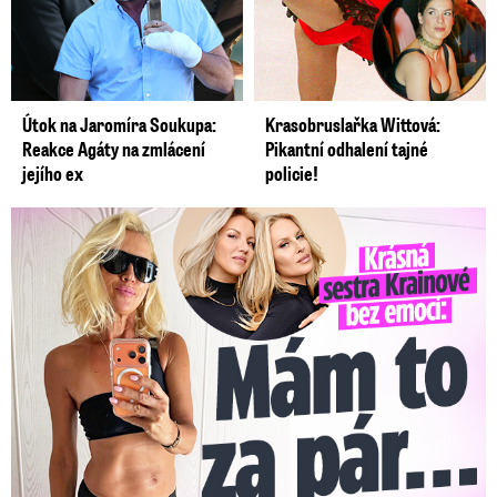
Útok na Jaromíra Soukupa:
Krasobruslařka Wittová:
Reakce Agáty na zmlácení
Pikantní odhalení tajné
jejího ex
policie!
Krásná sestra Krainové bez emocí: Mám to za pár…