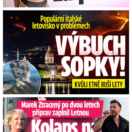
Erupce sicilské sopky Etny: Ruší desítky letů
Marek Ztracený na Letné: Pártlová stopla koncert