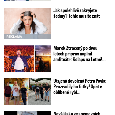
Jak spolehlivě zakryjete
šediny? Tohle musíte znát
REKLAMA
Marek Ztracený po dvou
letech příprav naplnil
amfiteátr: Kolaps na Letné!…
Utajená dovolená Petra Pavla:
Prozradily ho fotky! Opět v
oblíbené rybí…
Nová láska ve sněmovních