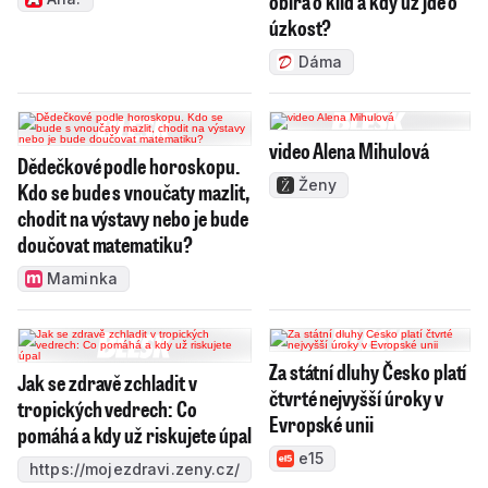
obírá o klid a kdy už jde o
úzkost?
Dáma
video Alena Mihulová
Dědečkové podle horoskopu.
Ženy
Kdo se bude s vnoučaty mazlit,
chodit na výstavy nebo je bude
doučovat matematiku?
Maminka
Za státní dluhy Česko platí
Jak se zdravě zchladit v
čtvrté nejvyšší úroky v
tropických vedrech: Co
Evropské unii
pomáhá a kdy už riskujete úpal
e15
https://mojezdravi.zeny.cz/