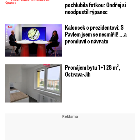
pochlubila fotkou: Ondřej si
neodpustil rýpanec
Kalousek o prezidentovi: S
Pavlem jsem se nesmířil! ...a
promluvil o návratu
Pronájem bytu 1+1 28 m²,
Ostrava-Jih