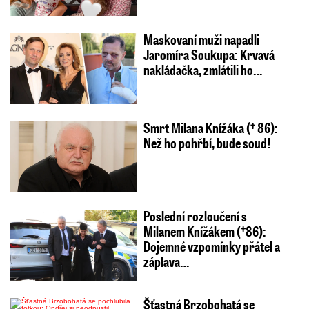
Maskovaní muži napadli
Jaromíra Soukupa: Krvavá
nakládačka, zmlátili ho…
Smrt Milana Knížáka († 86):
Než ho pohřbí, bude soud!
Poslední rozloučení s
Milanem Knížákem (†86):
Dojemné vzpomínky přátel a
záplava…
Šťastná Brzobohatá se