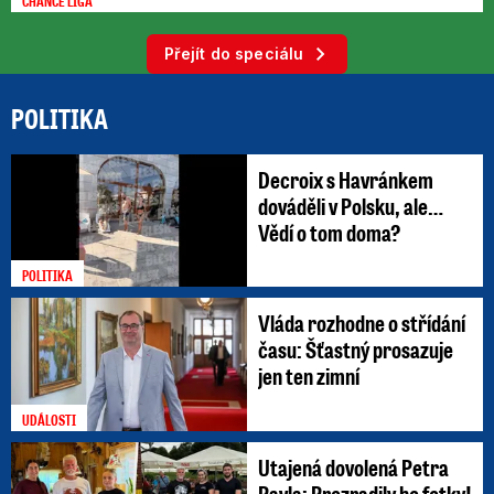
CHANCE LIGA
Přejít do speciálu
POLITIKA
Decroix s Havránkem
dováděli v Polsku, ale…
Vědí o tom doma?
POLITIKA
Vláda rozhodne o střídání
času: Šťastný prosazuje
jen ten zimní
UDÁLOSTI
Utajená dovolená Petra
Pavla: Prozradily ho fotky!