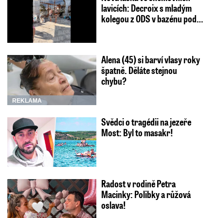
lavicích: Decroix s mladým
kolegou z ODS v bazénu pod…
Alena (45) si barví vlasy roky
špatně. Děláte stejnou
chybu?
REKLAMA
Svědci o tragédii na jezeře
Most: Byl to masakr!
Radost v rodině Petra
Macinky: Polibky a růžová
oslava!