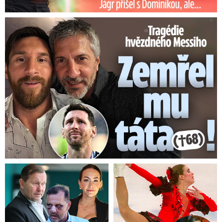
Tragédie hvězdného Messiho: Zemřel mu táta (†68)!