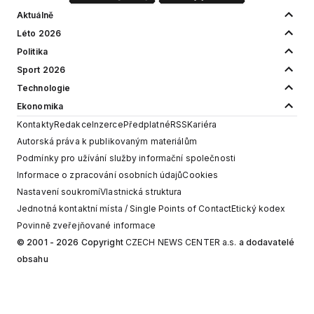
Aktuálně
Léto 2026
Politika
Sport 2026
Technologie
Ekonomika
Kontakty
Redakce
Inzerce
Předplatné
RSS
Kariéra
Autorská práva k publikovaným materiálům
Podmínky pro užívání služby informační společnosti
Informace o zpracování osobních údajů
Cookies
Nastavení soukromí
Vlastnická struktura
Jednotná kontaktní místa / Single Points of Contact
Etický kodex
Povinně zveřejňované informace
© 2001 - 2026 Copyright
CZECH NEWS CENTER a.s.
a dodavatelé
obsahu