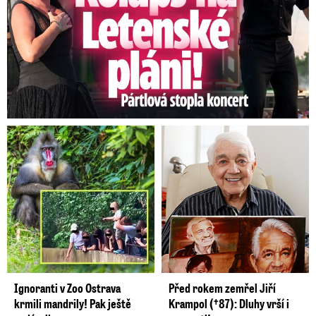
Ignoranti v Zoo Ostrava
Před rokem zemřel Jiří
krmili mandrily! Pak ještě
Krampol (†87): Dluhy vrší i