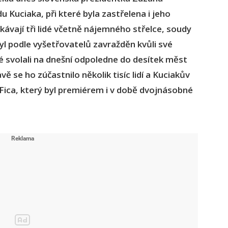
 Kuciaka, při které byla zastřelena i jeho
kávají tři lidé včetně nájemného střelce, soudy
byl podle vyšetřovatelů zavražděn kvůli své
sté svolali na dnešní odpoledne do desítek měst
 se ho zúčastnilo několik tisíc lidí a Kuciakův
 Fica, který byl premiérem i v době dvojnásobné