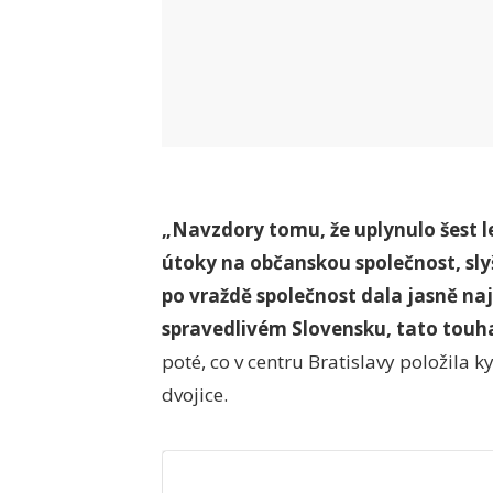
„Navzdory tomu, že uplynulo šest le
útoky na občanskou společnost, sly
po vraždě společnost dala jasně naj
spravedlivém Slovensku, tato touha 
poté, co v centru Bratislavy položila 
dvojice.