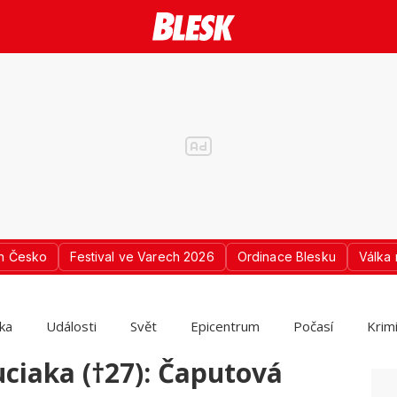
n Česko
Festival ve Varech 2026
Ordinace Blesku
Válka 
ika
Události
Svět
Epicentrum
Počasí
Krim
uciaka (†27): Čaputová