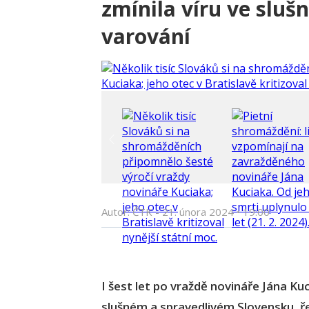
zmínila víru ve slušn
varování
Autor: ČTK -
21. února 2024
•
19:00
I šest let po vraždě novináře Jána Kuc
slušném a spravedlivém Slovensku, ř