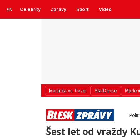
Celebrity
Zprávy
Sport
Video
Macinka vs. Pavel
StarDance
Made i
Polit
Šest let od vraždy K