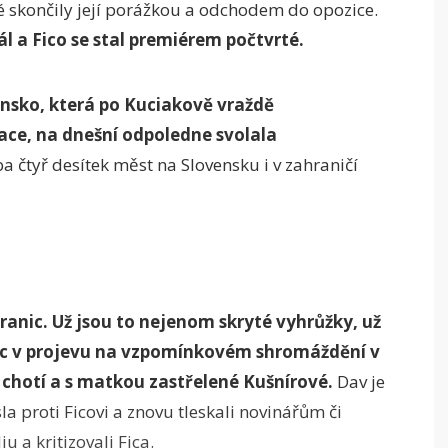
é skončily její porážkou a odchodem do opozice.
l a Fico se stal premiérem počtvrté.
ensko, která po Kuciakově vraždě
ace, na dnešní odpoledne svolala
 čtyř desítek měst na Slovensku i v zahraničí
anic. Už jsou to nejenom skryté vyhrůžky, už
tec v projevu na vzpomínkovém shromáždění v
u chotí a s matkou zastřelené Kušnírové.
Dav je
la proti Ficovi a znovu tleskali novinářům či
u a kritizovali Fica.