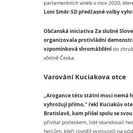
parlamentních voleb v roce 2020, kter
Loni Směr-SD předčasné volby vyhrá
Občanská iniciativa Za slušné Slov
organizovala protivládní demonstr
vzpomínková shromáždění
do zhruba
včetně Česka.
Varování Kuciakova otce
„Arogance této státní moci nemá hr
vyhrožují přímo,“ řekl Kuciakův o
Bratislavě, kam přišel spolu se svo
přivítal potleskem, lidé skandovali hes
hercům, kteří rovněž vystoupili na pódi