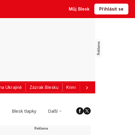
Můj Blesk
Přihlásit se
na Ukrajině
Zázrak Blesku
Krimi
Donald Trump
Sport
i
Blesk tlapky
Další