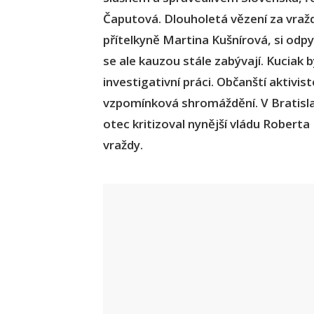
Čaputová. Dlouholetá vězení za vraždu
přítelkyně Martina Kušnírová, si odpy
se ale kauzou stále zabývají. Kuciak 
investigativní práci. Občanští aktivi
vzpomínková shromáždění. V Bratislavě
otec kritizoval nynější vládu Roberta
vraždy.