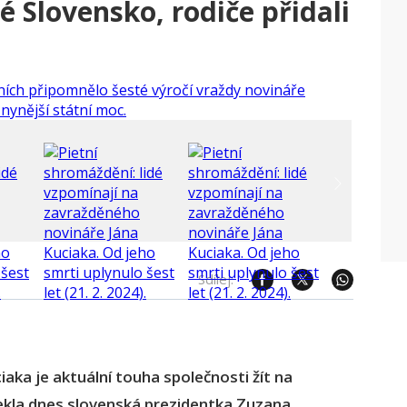
é Slovensko, rodiče přidali
Sdílej:
iaka je aktuální touha společnosti žít na
ekla dnes slovenská prezidentka Zuzana