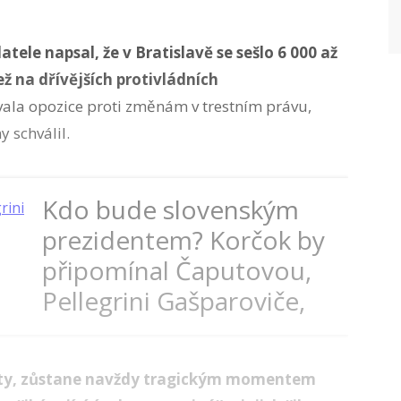
tele napsal, že v Bratislavě se sešlo 6 000 až
ež na dřívějších protivládních
ala opozice proti změnám v trestním právu,
 schválil.
Kdo bude slovenským
prezidentem? Korčok by
připomínal Čaputovou,
Pellegrini Gašparoviče,
míní expert
 lety, zůstane navždy tragickým momentem