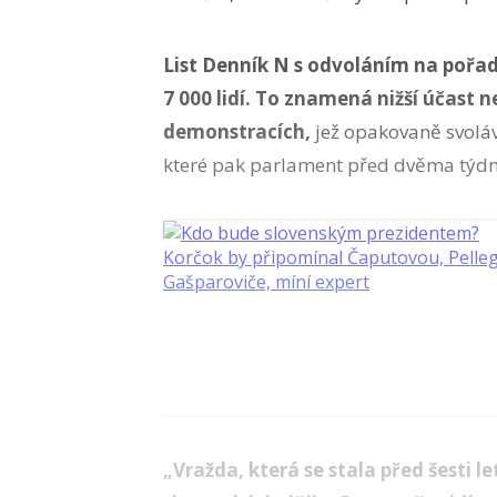
List Denník N s odvoláním na pořada
7 000 lidí. To znamená nižší účast n
demonstracích,
jež opakovaně svoláv
které pak parlament před dvěma týdny
„Vražda, která se stala před šesti