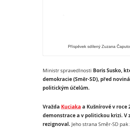
Příspěvek sdílený Zuzana Čaput
Ministr spravedlnosti
Boris Susko, k
demokracie (Směr-SD), před novináři
politickým účelům.
Vražda
Kuciaka
a Kušnírové v roce 
demonstrace a v politickou krizi. V
rezignoval.
Jeho strana Směr-SD pak 