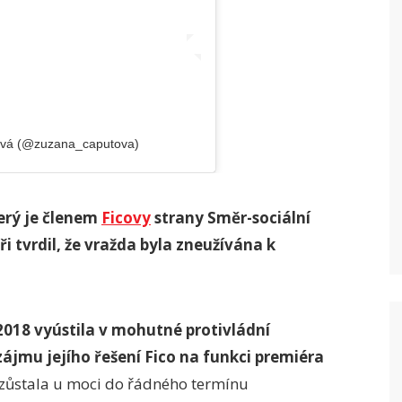
ová (@zuzana_caputova)
terý je členem
Ficovy
strany Směr-sociální
 tvrdil, že vražda byla zneužívána k
2018 vyústila v mohutné protivládní
 zájmu jejího řešení Fico na funkci premiéra
zůstala u moci do řádného termínu