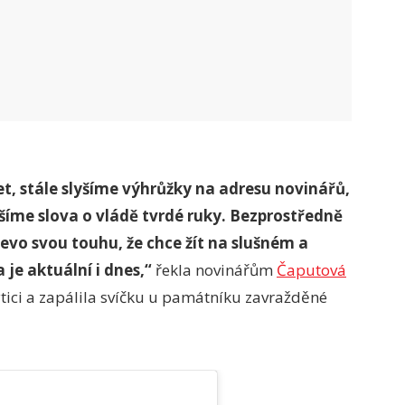
t, stále slyšíme výhrůžky na adresu novinářů,
šíme slova o vládě tvrdé ruky. Bezprostředně
evo svou touhu, že chce žít na slušném a
je aktuální i dnes,“
řekla novinářům
Čaputová
kytici a zapálila svíčku u památníku zavražděné