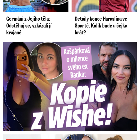
Germáni z Jejího těla:
Detaily konce Haraslína ve
Odstěhuj se, vzkázali jí
Spartě: Kolik bude u šejka
krajané
brát?
Kašpárková o milence svého ex Radka: Kopie z Wishe!