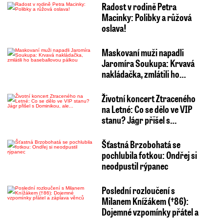
Radost v rodině Petra
Macinky: Polibky a růžová
oslava!
Maskovaní muži napadli
Jaromíra Soukupa: Krvavá
nakládačka, zmlátili ho…
Životní koncert Ztraceného
na Letné: Co se dělo ve VIP
stanu? Jágr přišel s…
Šťastná Brzobohatá se
pochlubila fotkou: Ondřej si
neodpustil rýpanec
Poslední rozloučení s
Milanem Knížákem (†86):
Dojemné vzpomínky přátel a