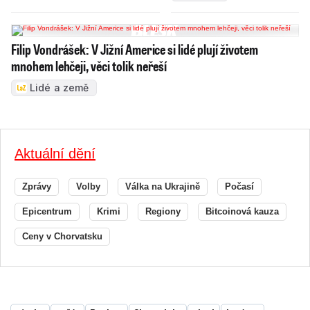
Filip Vondrášek: V Jižní Americe si lidé plují životem
mnohem lehčeji, věci tolik neřeší
Lidé a země
Aktuální dění
Zprávy
Volby
Válka na Ukrajině
Počasí
Epicentrum
Krimi
Regiony
Bitcoinová kauza
Ceny v Chorvatsku