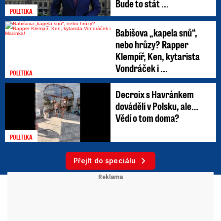
Bude to stát ...
POLITIKA
Babišova „kapela snů“,
nebo hrůzy? Rapper
Klempíř, Ken, kytarista
Vondráček i ...
POLITIKA
Decroix s Havránkem
dováděli v Polsku, ale…
Vědí o tom doma?
POLITIKA
Přejít do speciálu