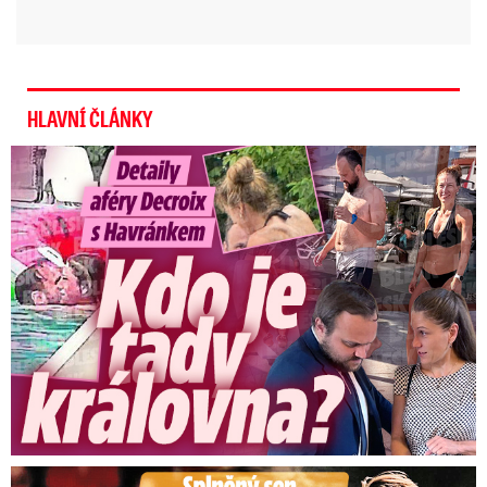
HLAVNÍ ČLÁNKY
Detaily aféry Decroix s Havránkem: Kdo je tady královna?