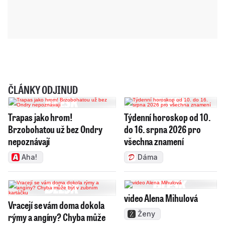
ČLÁNKY ODJINUD
Trapas jako hrom!
Týdenní horoskop od 10.
Brzobohatou už bez Ondry
do 16. srpna 2026 pro
nepoznávají
všechna znamení
Aha!
Dáma
video Alena Mihulová
Vracejí se vám doma dokola
Ženy
rýmy a angíny? Chyba může