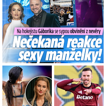
Na Gáboríka se sypou obvinění z nevěry: Reakce manželky!