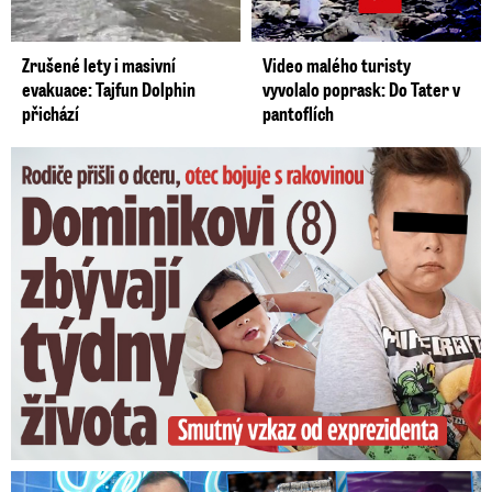
Zrušené lety i masivní
Video malého turisty
evakuace: Tajfun Dolphin
vyvolalo poprask: Do Tater v
přichází
pantoflích
Dominikovi (8) zbývají týdny života: Vzkaz od exprezidenta