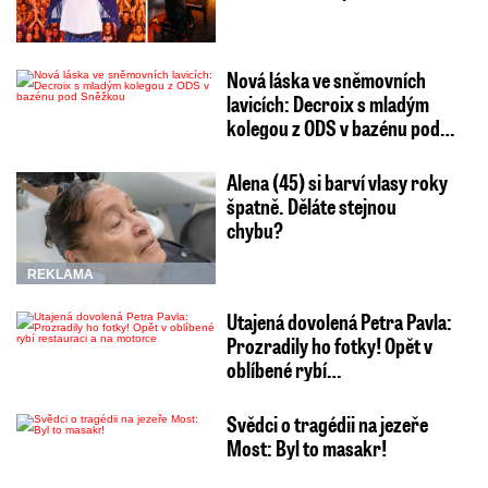
Nová láska ve sněmovních
lavicích: Decroix s mladým
kolegou z ODS v bazénu pod…
Alena (45) si barví vlasy roky
špatně. Děláte stejnou
chybu?
REKLAMA
Utajená dovolená Petra Pavla:
Prozradily ho fotky! Opět v
oblíbené rybí…
Svědci o tragédii na jezeře
Most: Byl to masakr!