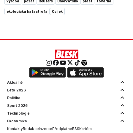
výroba
požár
Reuters
Chorvatsko
plast
továrna
ekologická katastrofa
Osijek
Aktuálně
Léto 2026
Politika
Sport 2026
Technologie
Ekonomika
Kontakty
Redakce
Inzerce
Předplatné
RSS
Kariéra