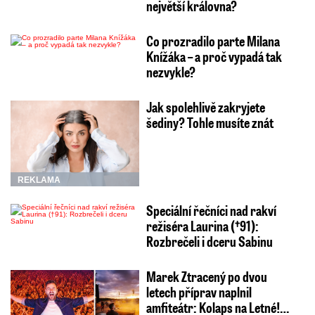
největší královna?
Co prozradilo parte Milana
Knížáka – a proč vypadá tak
nezvykle?
Jak spolehlivě zakryjete
šediny? Tohle musíte znát
REKLAMA
Speciální řečníci nad rakví
režiséra Laurina (†91):
Rozbrečeli i dceru Sabinu
Marek Ztracený po dvou
letech příprav naplnil
amfiteátr: Kolaps na Letné!…