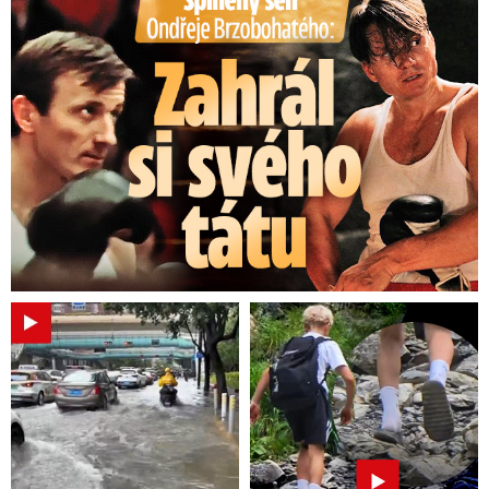
Splněný sen Ondřeje Brzobohatého: Zahrál si svého tátu