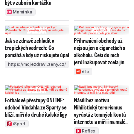
být v zubním kartáčku
Maminka
Jak se zdravě zchladit v
Příhraniční obchody už
tropických vedrech: Co
nejsou jen o cigaretách a
pomáhá a kdy už riskujete úpal
alkoholu. Češi do nich
jezdí nakupovat zcela jiné
https://mojezdravi.zeny.cz/
zboží
e15
Fotbalové přestupy ONLINE:
Násilí bez motivu.
odchod Vindahla ze Sparty se
Nihilistický terorismus
blíží, míří do druhé italské ligy
vyrůstá z temných koutů
internetu a míří i na malé
iSport
děti
Reflex