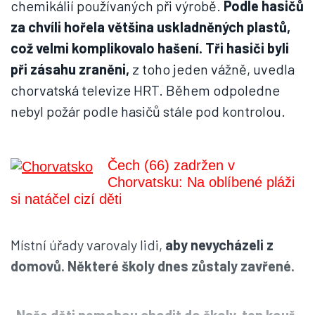
chemikálií používaných při výrobě.
Podle hasičů
za chvíli hořela většina uskladněných plastů,
což velmi komplikovalo hašení. Tři hasiči byli
při zásahu zraněni,
z toho jeden vážně, uvedla
chorvatská televize HRT. Během odpoledne
nebyl požár podle hasičů stále pod kontrolou.
Čech (66) zadržen v
Chorvatsku: Na oblíbené pláži
si natáčel cizí děti
Místní úřady varovaly lidi,
aby nevycházeli z
domovů. Některé školy dnes zůstaly zavřené.