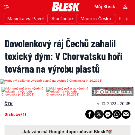
Můj Blesk
Macinka vs. Pavel
StarDance
Made in Česko
Festiva
Dovolenkový ráj Čechů zahalil
toxický dým: V Chorvatsku hoří
továrna na výrobu plastů
16
Fotogalerie >
ČTK
4. 10. 2023 • 20:35
Diskuze (1)
Jak vám má Google doporučovat Blesk?