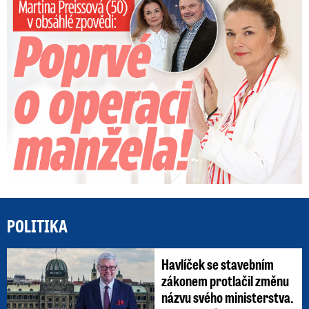
Preissová (50) v obsáhlé zpovědi: Poprvé o operaci manžela
POLITIKA
Havlíček se stavebním
zákonem protlačil změnu
názvu svého ministerstva.