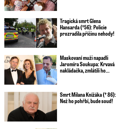
Tragická smrt Glena
Hansarda (†56): Policie
prozradila příčinu nehody!
Maskovaní muži napadli
Jaromíra Soukupa: Krvavá
nakládačka, zmlátili ho…
Smrt Milana Knížáka († 86):
Než ho pohřbí, bude soud!