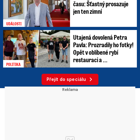
času: Šťastný prosazuje
jen ten zimní
UDÁLOSTI
Utajená dovolená Petra
Pavla: Prozradily ho fotky!
Opět v oblíbené rybí
restauraci a ...
POLITIKA
Přejít do speciálu