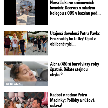
Nová láska ve sněmovních
lavicích: Decroix s mladým
kolegou z ODS v bazénu pod…
Utajená dovolená Petra Pavla:
Prozradily ho fotky! Opět v
oblíbené rybí…
Alena (45) si barví vlasy roky
špatně. Děláte stejnou
chybu?
REKLAMA
Radost v rodině Petra
Macinky: Polibky a růžová
oslava!