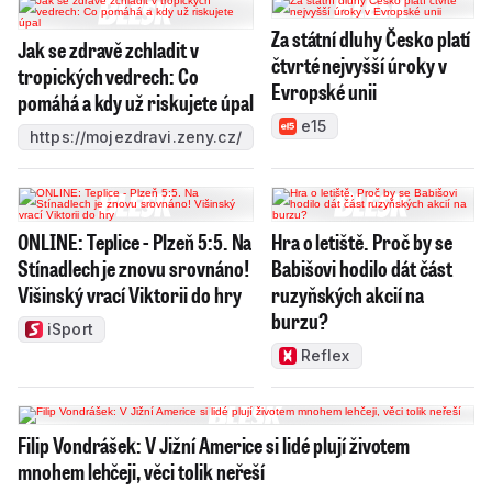
Za státní dluhy Česko platí
Jak se zdravě zchladit v
čtvrté nejvyšší úroky v
tropických vedrech: Co
Evropské unii
pomáhá a kdy už riskujete úpal
e15
https://mojezdravi.zeny.cz/
ONLINE: Teplice - Plzeň 5:5. Na
Hra o letiště. Proč by se
Stínadlech je znovu srovnáno!
Babišovi hodilo dát část
Višinský vrací Viktorii do hry
ruzyňských akcií na
burzu?
iSport
Reflex
Filip Vondrášek: V Jižní Americe si lidé plují životem
mnohem lehčeji, věci tolik neřeší