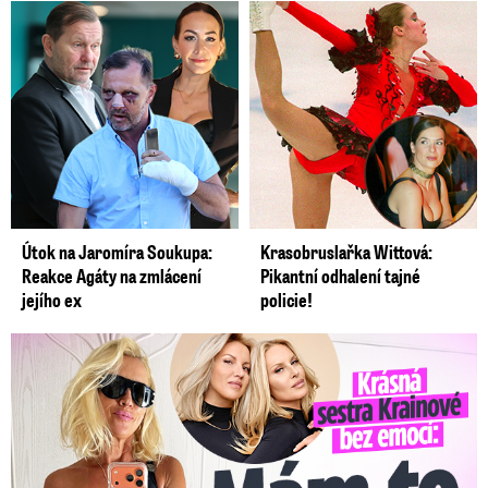
Útok na Jaromíra Soukupa:
Krasobruslařka Wittová:
Reakce Agáty na zmlácení
Pikantní odhalení tajné
jejího ex
policie!
Krásná sestra Krainové bez emocí: Mám to za pár…