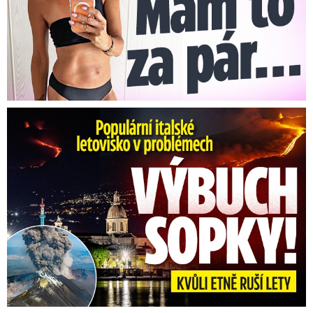
Erupce sicilské sopky Etny: Ruší desítky letů