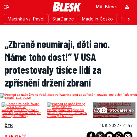
Můj Blesk
Macinka vs. Pavel
StarDance
Made in Česko
Festiva
„Zbraně neumírají, děti ano.
Máme toho dost!“ V USA
protestovaly tisíce lidí za
zpřísnění držení zbraní
43
Fotogalerie >
ČTK
11. 6. 2022 • 21:47
Diskuze (1)