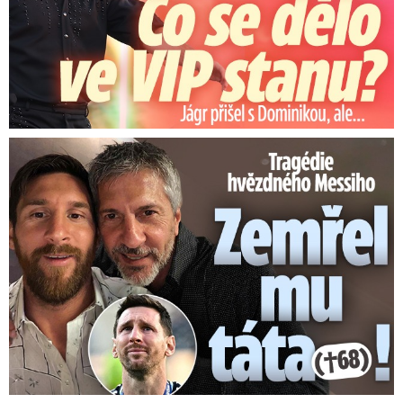
Tragédie hvězdného Messiho: Zemřel mu táta (†68)!