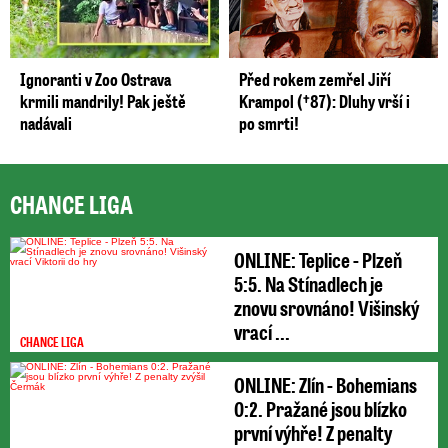
Ignoranti v Zoo Ostrava
Před rokem zemřel Jiří
krmili mandrily! Pak ještě
Krampol (†87): Dluhy vrší i
nadávali
po smrti!
CHANCE LIGA
ONLINE: Teplice - Plzeň
5:5. Na Stínadlech je
znovu srovnáno! Višinský
vrací ...
CHANCE LIGA
ONLINE: Zlín - Bohemians
0:2. Pražané jsou blízko
první výhře! Z penalty