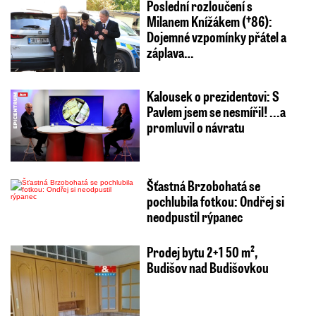
Poslední rozloučení s
Milanem Knížákem (†86):
Dojemné vzpomínky přátel a
záplava…
Kalousek o prezidentovi: S
Pavlem jsem se nesmířil! ...a
promluvil o návratu
Šťastná Brzobohatá se
pochlubila fotkou: Ondřej si
neodpustil rýpanec
Prodej bytu 2+1 50 m²,
Budišov nad Budišovkou