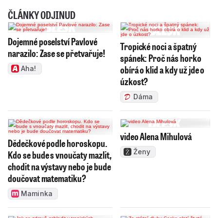
ČLÁNKY ODJINUD
Dojemné poselství Pavlové
Tropické noci a špatný
narazilo: Zase se přetvařuje!
spánek: Proč nás horko
obírá o klid a kdy už jde o
Aha!
úzkost?
Dáma
video Alena Mihulová
Dědečkové podle horoskopu.
Ženy
Kdo se bude s vnoučaty mazlit,
chodit na výstavy nebo je bude
doučovat matematiku?
Maminka