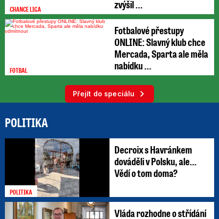
zvýšil ...
CHANCE LIGA
Fotbalové přestupy
ONLINE: Slavný klub chce
Mercada, Sparta ale měla
nabídku ...
FOTBAL
Přejít do speciálu
POLITIKA
Decroix s Havránkem
dováděli v Polsku, ale…
Vědí o tom doma?
POLITIKA
Vláda rozhodne o střídání