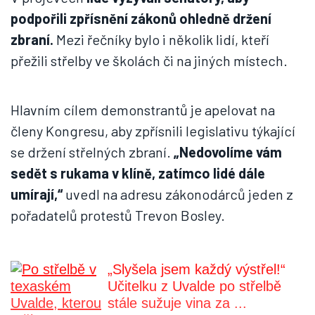
podpořili zpřísnění zákonů ohledně držení
zbraní.
Mezi řečníky bylo i několik lidí, kteří
přežili střelby ve školách či na jiných místech.
Hlavním cílem demonstrantů je apelovat na
členy Kongresu, aby zpřísnili legislativu týkající
se držení střelných zbraní.
„Nedovolíme vám
sedět s rukama v klíně, zatímco lidé dále
umírají,“
uvedl na adresu zákonodárců jeden z
pořadatelů protestů Trevon Bosley.
„Slyšela jsem každý výstřel!“
Učitelku z Uvalde po střelbě
stále sužuje vina za ...