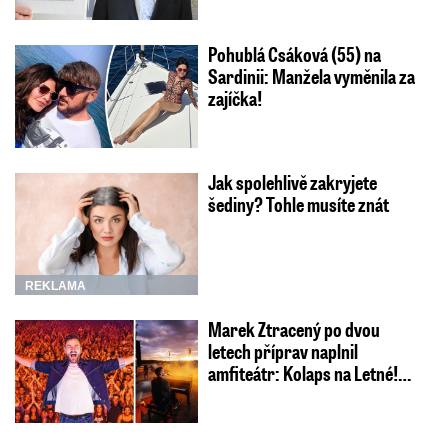
Pohublá Csáková (55) na
Sardinii: Manžela vyměnila za
zajíčka!
Jak spolehlivě zakryjete
šediny? Tohle musíte znát
REKLAMA
Marek Ztracený po dvou
letech příprav naplnil
amfiteátr: Kolaps na Letné!…