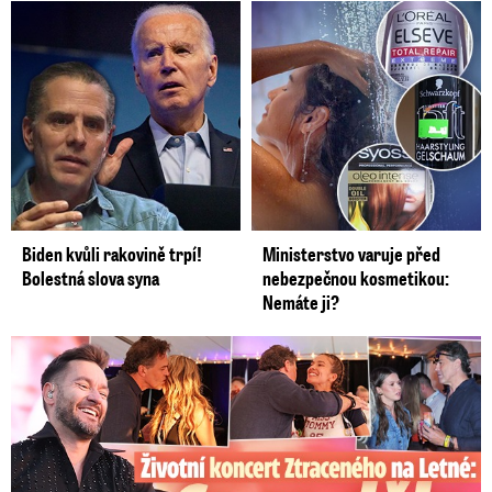
Biden kvůli rakovině trpí!
Ministerstvo varuje před
Bolestná slova syna
nebezpečnou kosmetikou:
Nemáte ji?
Koncert Ztraceného na Letné: Jágr přišel s Dominikou, ale...