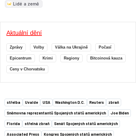
Lidé a země
Aktuální dění
Zprávy
Volby
Válka na Ukrajině
Počasí
Epicentrum
Krimi
Regiony
Bitcoinová kauza
Ceny v Chorvatsku
střelba
Uvalde
USA
Washington D.C.
Reuters
zbraň
Sněmovna reprezentantů Spojených států amerických
Joe Biden
Florida
střelná zbraň
Senát Spojených států amerických
Associated Press
Kongres Spojených států amerických