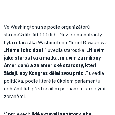
Ve Washingtonu se podle organizátorů
shromáždilo 40.000 lidí. Mezi demonstranty
byla i starostka Washingtonu Muriel Bowserová .
„Máme toho dost,“
uvedla starostka.
„Mluvím
jako starostka a matka, mluvím za miliony
Američanů a za americké starosty, kteří
žádají, aby Kongres dělal svou práci,“
uvedla
politička, podle které je úkolem parlamentu
ochránit lidi před násilím páchaném střelnými
zbraněmi.
V projevech
lidé vyzývali senátory, aby