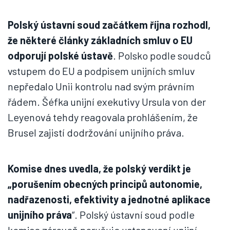
Polský ústavní soud začátkem října rozhodl,
že některé články základních smluv o EU
odporují polské ústavě
. Polsko podle soudců
vstupem do EU a podpisem unijních smluv
nepředalo Unii kontrolu nad svým právním
řádem. Šéfka unijní exekutivy Ursula von der
Leyenová tehdy reagovala prohlášením, že
Brusel zajistí dodržování unijního práva.
Komise dnes uvedla, že polský verdikt je
„porušením obecných principů autonomie,
nadřazenosti, efektivity a jednotné aplikace
unijního práva
“. Polský ústavní soud podle