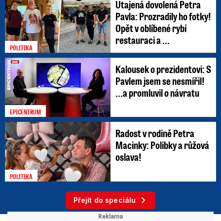
Utajená dovolená Petra
Pavla: Prozradily ho fotky!
Opět v oblíbené rybí
restauraci a ...
POLITIKA
Kalousek o prezidentovi: S
Pavlem jsem se nesmířil!
...a promluvil o návratu
EPICENTRUM
Radost v rodině Petra
Macinky: Polibky a růžová
oslava!
POLITIKA
Přejít do speciálu