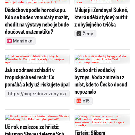
Dědečkové podle horoskopu.
Miluje ji i Zendaya! Sukně,
Kdo se bude s vnoučaty mazlit,
která udělá stylový outfit
chodit na výstavy nebo je bude
z obyčejného trička
doučovat matematiku?
Ženy
Maminka
Jak se zdravě zchladit v
Sucho drtí vodácký
tropických vedrech: Co
byznys. Voda zmizela i z
pomáhá a kdy už riskujete úpal
míst, kde to Česko dosud
nepoznalo
https://mojezdravi.zeny.cz/
e15
Už rok neslezou ze hřiště:
Fištejn: Slibem
talisman Slavie i železný Srb.