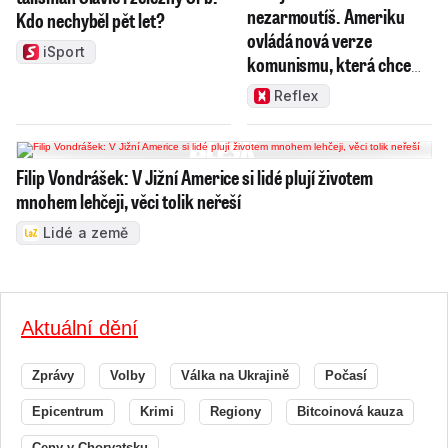
nezarmoutíš. Ameriku
Kdo nechyběl pět let?
ovládá nová verze
iSport
komunismu, která chce
měnit zajeté pořádky
Reflex
Filip Vondrášek: V Jižní Americe si lidé plují životem
mnohem lehčeji, věci tolik neřeší
Lidé a země
Aktuální dění
Zprávy
Volby
Válka na Ukrajině
Počasí
Epicentrum
Krimi
Regiony
Bitcoinová kauza
Ceny v Chorvatsku