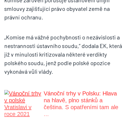
komise zároveň porušuje ustanovení unijní
smlouvy zajišťující právo obyvatel země na
právní ochranu.
„Komise má vážné pochybnosti o nezávislosti a
nestrannosti ústavního soudu,“ dodala EK, která
již v minulosti kritizovala některé verdikty
polského soudu, jenž podle polské opozice
vykonává vůli vlády.
Vánoční trhy v Polsku: Hlava
na hlavě, plno stánků a
čeština. S opatřeními tam ale
...