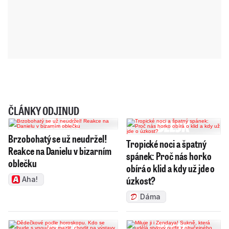
ČLÁNKY ODJINUD
Brzobohatý se už neudržel!
Tropické noci a špatný
Reakce na Danielu v bizarním
spánek: Proč nás horko
oblečku
obírá o klid a kdy už jde o
úzkost?
Aha!
Dáma