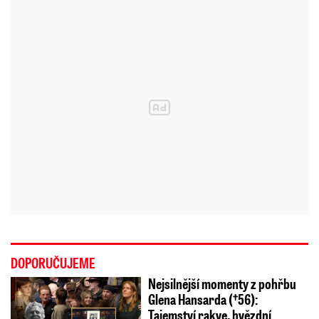
DOPORUČUJEME
Nejsilnější momenty z pohřbu
Glena Hansarda (†56):
Tajemství rakve, hvězdní…