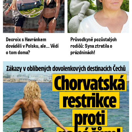
Decroix s Havránkem
Průvodkyně pozůstalých
dováděli v Polsku, ale… Vědí
rodičů: Syna ztratila o
o tom doma?
prázdninách!
Zákazy v dovolenkových rájích: Restrikce proti naháčům!