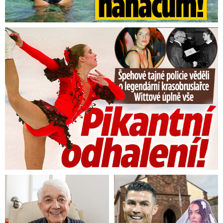
Tajná policie špehovala krasobruslařku Wittovou: Pikantní ...