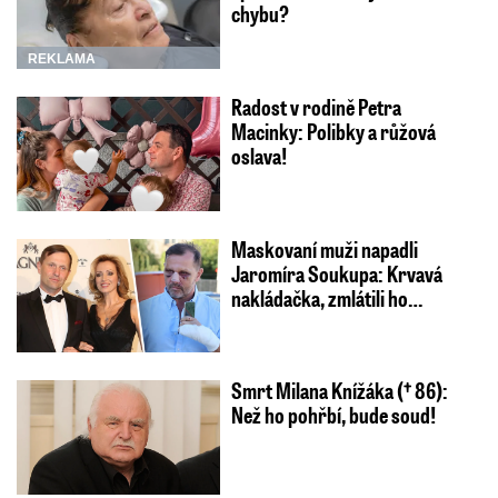
chybu?
REKLAMA
Radost v rodině Petra
Macinky: Polibky a růžová
oslava!
Maskovaní muži napadli
Jaromíra Soukupa: Krvavá
nakládačka, zmlátili ho…
Smrt Milana Knížáka († 86):
Než ho pohřbí, bude soud!