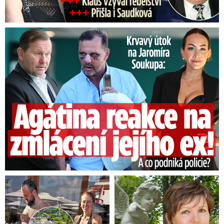
Útok na Jaromíra Soukupa: Reakce Agáty na zmlácení jejího ex