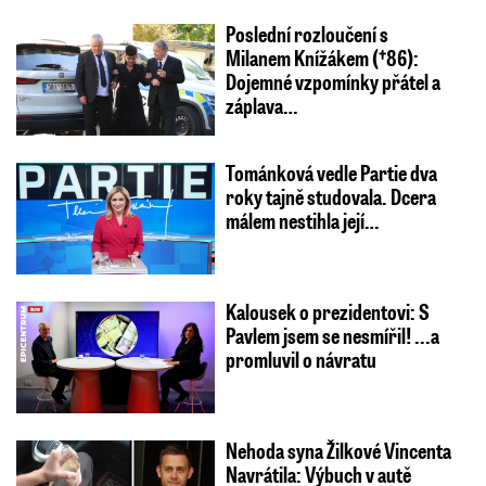
Poslední rozloučení s
Milanem Knížákem (†86):
Dojemné vzpomínky přátel a
záplava…
Tománková vedle Partie dva
roky tajně studovala. Dcera
málem nestihla její…
Kalousek o prezidentovi: S
Pavlem jsem se nesmířil! ...a
promluvil o návratu
Nehoda syna Žilkové Vincenta
Navrátila: Výbuch v autě