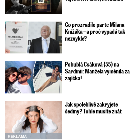
Co prozradilo parte Milana
Knížáka – a proč vypadá tak
nezvykle?
Pohublá Csáková (55) na
Sardinii: Manžela vyměnila za
zajíčka!
Jak spolehlivě zakryjete
šediny? Tohle musíte znát
REKLAMA