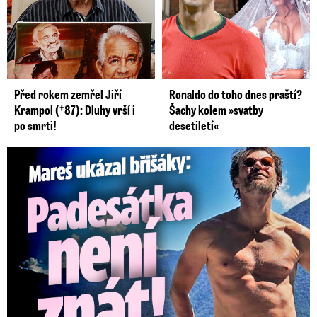
Před rokem zemřel Jiří
Ronaldo do toho dnes praští?
Krampol (†87): Dluhy vrší i
Šachy kolem »svatby
po smrti!
desetiletí«
Mareš v dokonalé formě ukázal břišáky: Padesátka není znát