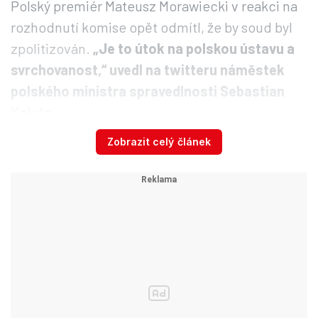
Polský premiér Mateusz Morawiecki v reakci na
rozhodnutí komise opět odmítl, že by soud byl
zpolitizován.
„Je to útok na polskou ústavu a
svrchovanost,“ uvedl na twitteru náměstek
polského ministra spravedlnosti Sebastian
Kaleta.
Zobrazit celý článek
Komise již vedla či vede s Polskem řadu řízení
kvůli zákonům souvisejícím s polskou justiční
reformou, kterou Brusel považuje za ohrožení
nezávislosti soudů. Pokud Polsko nevyhoví
námitkám, má EK možnost obrátit se na soud
EU, který může stanovit pokutu za neplnění
povinností. Varšava již letos dostala pokuty za
nerespektování verdiktu unijního soudu, které