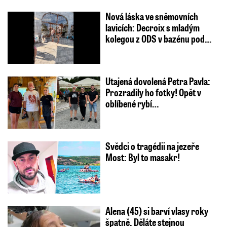
Nová láska ve sněmovních
lavicích: Decroix s mladým
kolegou z ODS v bazénu pod…
Utajená dovolená Petra Pavla:
Prozradily ho fotky! Opět v
oblíbené rybí…
Svědci o tragédii na jezeře
Most: Byl to masakr!
Alena (45) si barví vlasy roky
špatně. Děláte stejnou