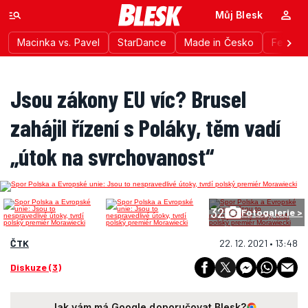
Můj Blesk
Macinka vs. Pavel
StarDance
Made in Česko
Festiva
Jsou zákony EU víc? Brusel
zahájil řízení s Poláky, těm vadí
„útok na svrchovanost“
32
Fotogalerie >
ČTK
22. 12. 2021 • 13:48
Diskuze (3)
Jak vám má Google doporučovat Blesk?