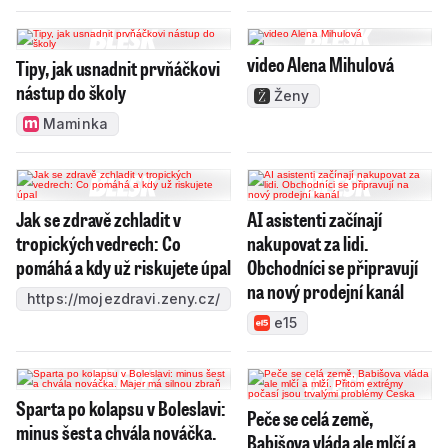
video Alena Mihulová
Tipy, jak usnadnit prvňáčkovi
nástup do školy
Ženy
Maminka
Jak se zdravě zchladit v
AI asistenti začínají
tropických vedrech: Co
nakupovat za lidi.
pomáhá a kdy už riskujete úpal
Obchodníci se připravují
na nový prodejní kanál
https://mojezdravi.zeny.cz/
e15
Sparta po kolapsu v Boleslavi:
Peče se celá země,
minus šest a chvála nováčka.
Babišova vláda ale mlčí a