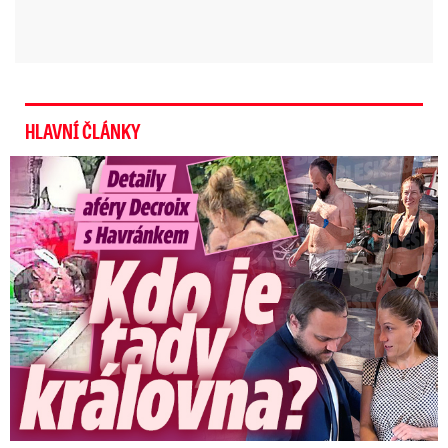
HLAVNÍ ČLÁNKY
Detaily aféry Decroix s Havránkem: Kdo je tady královna?