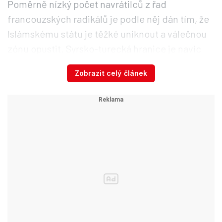
Poměrně nízký počet navrátilců z řad
francouzských radikálů je podle něj dán tím, že
Islámskému státu je těžké uniknout a válečnou
zónu opustit. Syrsko-turecká hranice je navíc
stále méně propustná. „Není to nemožné, ale
Zobrazit celý článek
musíte mít peníze a síť kontaktů,“ řekl Caillet.
Větší šanci na útěk mají podle něj řadoví
bojovníci než ti výše postavení, které IS chrání.
Islámský stát v posledních měsících ztratil
rozsáhlá území v Sýrii i Iráku.
Arabsko-kurdské
jednotky nyní dobývají východosyrskou Rakku.
Město je hlavním syrským střediskem islamistů.
Hlavní bašta IS v Iráku, město Mosul, je už od
července v rukou iráckých sil.