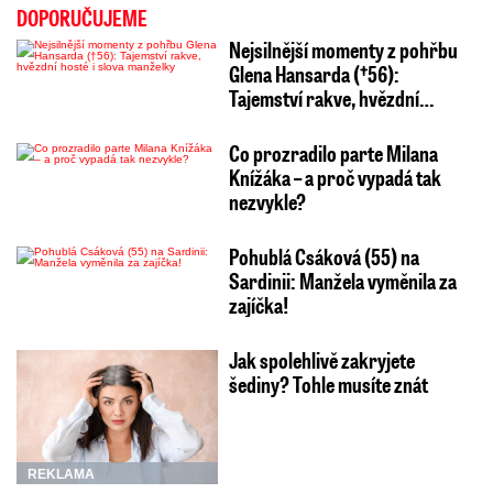
DOPORUČUJEME
Nejsilnější momenty z pohřbu
Glena Hansarda (†56):
Tajemství rakve, hvězdní…
Co prozradilo parte Milana
Knížáka – a proč vypadá tak
nezvykle?
Pohublá Csáková (55) na
Sardinii: Manžela vyměnila za
zajíčka!
Jak spolehlivě zakryjete
šediny? Tohle musíte znát
REKLAMA