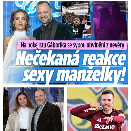
Na Gáboríka se sypou obvinění z nevěry: Reakce manželky!