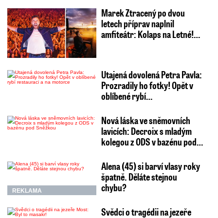
Marek Ztracený po dvou
letech příprav naplnil
amfiteátr: Kolaps na Letné!…
Utajená dovolená Petra Pavla:
Prozradily ho fotky! Opět v
oblíbené rybí…
Nová láska ve sněmovních
lavicích: Decroix s mladým
kolegou z ODS v bazénu pod…
Alena (45) si barví vlasy roky
špatně. Děláte stejnou
chybu?
REKLAMA
Svědci o tragédii na jezeře