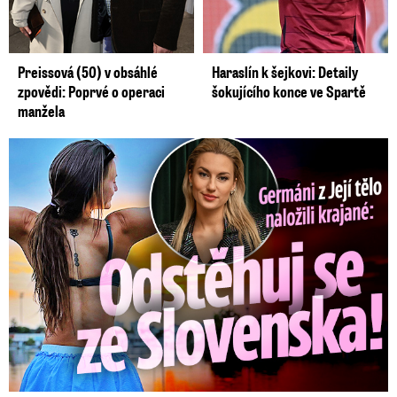
Preissová (50) v obsáhlé
Haraslín k šejkovi: Detaily
zpovědi: Poprvé o operaci
šokujícího konce ve Spartě
manžela
Germáni z Jejího těla: Odstěhuj se, vzkázali jí krajané