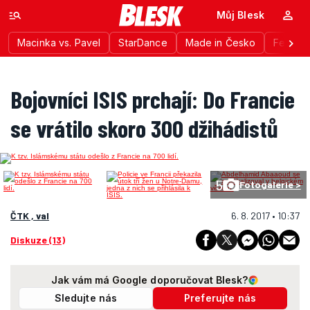
Můj Blesk
Macinka vs. Pavel
StarDance
Made in Česko
Festiva
Bojovníci ISIS prchají: Do Francie
se vrátilo skoro 300 džihádistů
5
Fotogalerie >
ČTK , val
6. 8. 2017 • 10:37
Diskuze (13)
Jak vám má Google doporučovat Blesk?
Sledujte nás
Preferujte nás