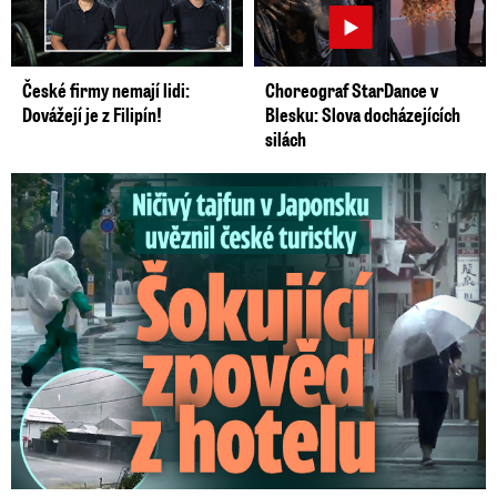
České firmy nemají lidi:
Choreograf StarDance v
Dovážejí je z Filipín!
Blesku: Slova docházejících
silách
Ničivý tajfun uvěznil české turistky: Šokující zpověď