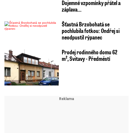
Dojemné vzpomínky přátel a
záplava…
Šťastná Brzobohatá se
pochlubila fotkou: Ondřej si
neodpustil rýpanec
Prodej rodinného domu 62
m², Svitavy - Předměstí