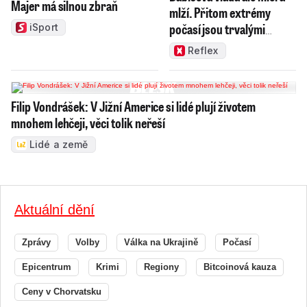
Majer má silnou zbraň
mlží. Přitom extrémy
počasí jsou trvalými
iSport
problémy Česka
Reflex
Filip Vondrášek: V Jižní Americe si lidé plují životem
mnohem lehčeji, věci tolik neřeší
Lidé a země
Aktuální dění
Zprávy
Volby
Válka na Ukrajině
Počasí
Epicentrum
Krimi
Regiony
Bitcoinová kauza
Ceny v Chorvatsku