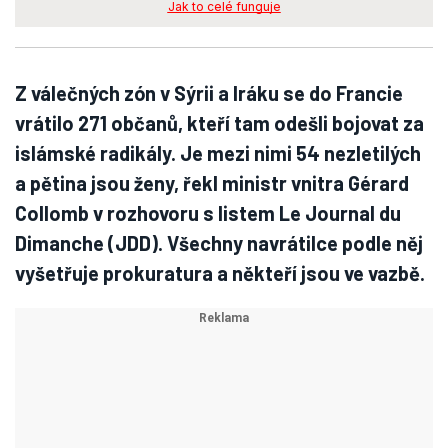
Jak to celé funguje
Z válečných zón v Sýrii a Iráku se do Francie
vrátilo 271 občanů, kteří tam odešli bojovat za
islámské radikály. Je mezi nimi 54 nezletilých
a pětina jsou ženy, řekl ministr vnitra Gérard
Collomb v rozhovoru s listem Le Journal du
Dimanche (JDD). Všechny navrátilce podle něj
vyšetřuje prokuratura a někteří jsou ve vazbě.