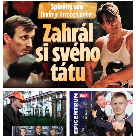
Splněný sen Ondřeje Brzobohatého: Zahrál si svého tátu