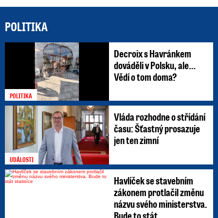
POLITIKA
Decroix s Havránkem
dováděli v Polsku, ale…
Vědí o tom doma?
POLITIKA
Vláda rozhodne o střídání
času: Šťastný prosazuje
jen ten zimní
UDÁLOSTI
Havlíček se stavebním
zákonem protlačil změnu
názvu svého ministerstva.
Bude to stát ...