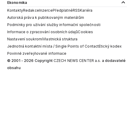
Ekonomika
Kontakty
Redakce
Inzerce
Předplatné
RSS
Kariéra
Autorská práva k publikovaným materiálům
Podmínky pro užívání služby informační společnosti
Informace o zpracování osobních údajů
Cookies
Nastavení soukromí
Vlastnická struktura
Jednotná kontaktní místa / Single Points of Contact
Etický kodex
Povinně zveřejňované informace
© 2001 - 2026 Copyright
CZECH NEWS CENTER a.s.
a dodavatelé
obsahu