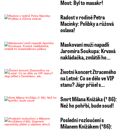
Most: Byl to masakr!
Radost v rodině Petra
Macinky: Polibky a růžová
oslava!
Maskovaní muži napadli
Jaromíra Soukupa: Krvavá
nakládačka, zmlátili ho…
Životní koncert Ztraceného
na Letné: Co se dělo ve VIP
stanu? Jágr přišel s…
Smrt Milana Knížáka († 86):
Než ho pohřbí, bude soud!
Poslední rozloučení s
Milanem Knížákem (†86):