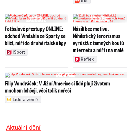
e15
Fotbalové přestupy ONLINE:
Násilí bez motivu.
odchod Vindahla ze Sparty se
Nihilistický terorismus
blíží, míří do druhé italské ligy
vyrůstá z temných koutů
internetu a míří i na malé
iSport
děti
Reflex
Filip Vondrášek: V Jižní Americe si lidé plují životem
mnohem lehčeji, věci tolik neřeší
Lidé a země
Aktuální dění