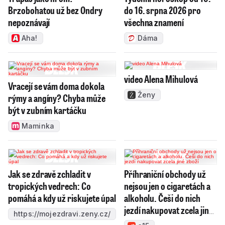
Brzobohatou už bez Ondry
do 16. srpna 2026 pro
nepoznávají
všechna znamení
Aha!
Dáma
video Alena Mihulová
Vracejí se vám doma dokola
Ženy
rýmy a angíny? Chyba může
být v zubním kartáčku
Maminka
Jak se zdravě zchladit v
Příhraniční obchody už
tropických vedrech: Co
nejsou jen o cigaretách a
pomáhá a kdy už riskujete úpal
alkoholu. Češi do nich
jezdí nakupovat zcela jiné
https://mojezdravi.zeny.cz/
zboží