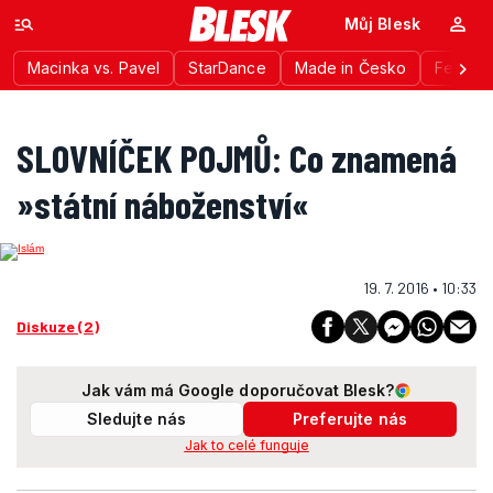
Můj Blesk
Macinka vs. Pavel
StarDance
Made in Česko
Festiva
SLOVNÍČEK POJMŮ: Co znamená
»státní náboženství«
19. 7. 2016 • 10:33
Diskuze (2)
Jak vám má Google doporučovat Blesk?
Sledujte nás
Preferujte nás
Jak to celé funguje