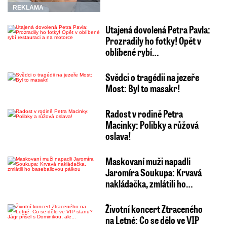
REKLAMA
Utajená dovolená Petra Pavla:
Prozradily ho fotky! Opět v
oblíbené rybí…
Svědci o tragédii na jezeře
Most: Byl to masakr!
Radost v rodině Petra
Macinky: Polibky a růžová
oslava!
Maskovaní muži napadli
Jaromíra Soukupa: Krvavá
nakládačka, zmlátili ho…
Životní koncert Ztraceného
na Letné: Co se dělo ve VIP