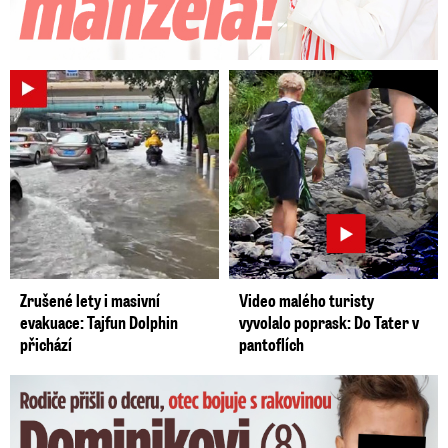
Zrušené lety i masivní
Video malého turisty
evakuace: Tajfun Dolphin
vyvolalo poprask: Do Tater v
přichází
pantoflích
Dominikovi (8) zbývají týdny života: Vzkaz od exprezidenta