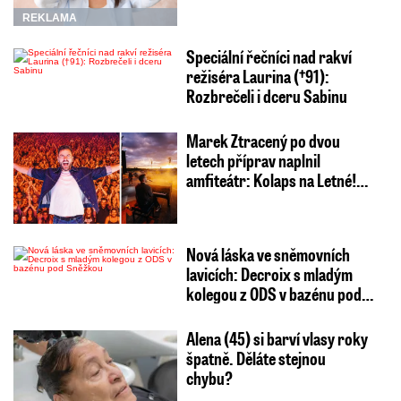
REKLAMA
Speciální řečníci nad rakví
režiséra Laurina (†91):
Rozbrečeli i dceru Sabinu
Marek Ztracený po dvou
letech příprav naplnil
amfiteátr: Kolaps na Letné!…
Nová láska ve sněmovních
lavicích: Decroix s mladým
kolegou z ODS v bazénu pod…
Alena (45) si barví vlasy roky
špatně. Děláte stejnou
chybu?