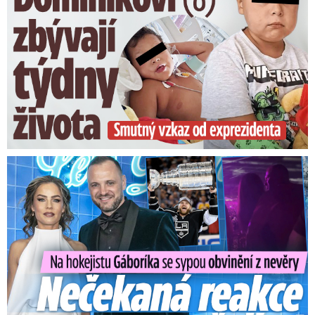
Na Gáboríka se sypou obvinění z nevěry: Reakce manželky!