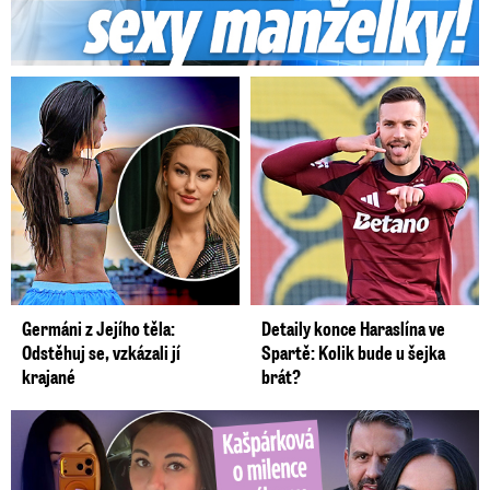
Germáni z Jejího těla:
Detaily konce Haraslína ve
Odstěhuj se, vzkázali jí
Spartě: Kolik bude u šejka
krajané
brát?
Kašpárková o milence svého ex Radka: Kopie z Wishe!