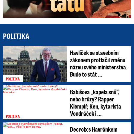
POLITIKA
Havlíček se stavebním
zákonem protlačil změnu
názvu svého ministerstva.
Bude to stát ...
POLITIKA
Babišova „kapela snů“,
nebo hrůzy? Rapper
Klempíř, Ken, kytarista
Vondráček i ...
POLITIKA
Decroix s Havránkem