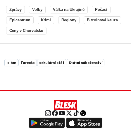
Zprávy
Volby
Válka na Ukrajině
Počasí
Epicentrum
Krimi
Regiony
Bitcoinová kauza
Ceny v Chorvatsku
islám
Turecko
sekulární stát
Státní náboženství