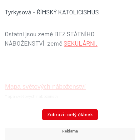
Tyrkysová – ŘÍMSKÝ KATOLICISMUS
Ostatní jsou země BEZ STÁTNÍHO
NÁBOŽENSTVÍ, země
SEKULÁRNÍ.
Mapa světových náboženství
Autor: Wikipedia
Zobrazit celý článek
VŠE O STÁTNÍM PŘEVRATU V TURECKU ČTĚTE
ZDE