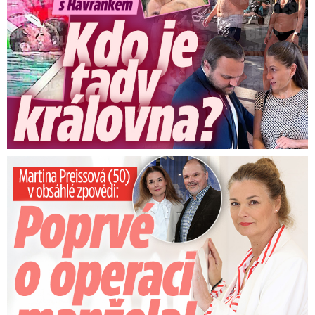
Preissová (50) v obsáhlé zpovědi: Poprvé o operaci manžela