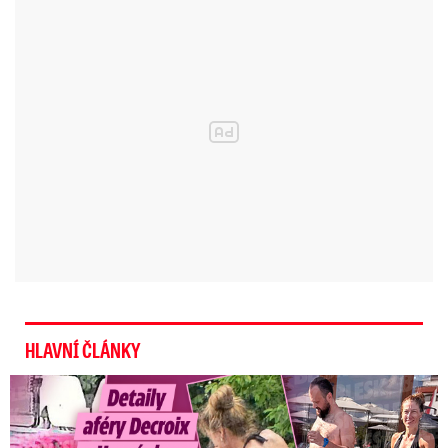
SLOVNÍČEK POJMŮ: Co je to
»sekulární stát«
HLAVNÍ ČLÁNKY
Detaily aféry Decroix s Havránkem: Kdo je tady královna?