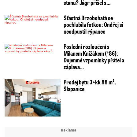
stanu? Jágr přišel s…
Šťastná Brzobohatá se
pochlubila fotkou: Ondřej si
neodpustil rýpanec
Poslední rozloučení s
Milanem Knížákem (†86):
Dojemné vzpomínky přátel a
záplava…
Prodej bytu 3+kk 88 m²,
Šlapanice