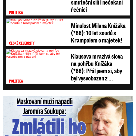
smuteční síň i nečekaní
řečníci
POLITIKA
Minulost Milana Knížáka
(†86): 10 let soudů s
Krampolem o majetek!
ČESKÉ CELEBRITY
Klausova mrazivá slova
na pohřbu Knížáka
(†86): Přál jsem si, aby
byl vysvobozen z ...
POLITIKA
Maskovaní muži napadli Jaromíra Soukupa: Krvavá nakládačka