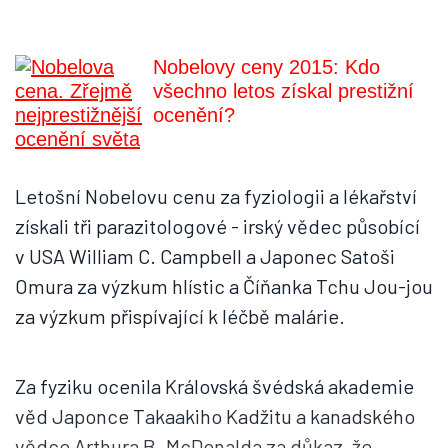
Nobelovy ceny 2015: Kdo
všechno letos získal prestižní
ocenění?
Letošní Nobelovu cenu za fyziologii a lékařství
získali tři parazitologové - irský vědec působící
v USA William C. Campbell a Japonec Satoši
Omura za výzkum hlístic a Číňanka Tchu Jou-jou
za výzkum přispívající k léčbě malárie.
Za fyziku ocenila Královská švédská akademie
věd Japonce Takaakiho Kadžitu a kanadského
vědce Arthura B. McDonalda za důkaz, že