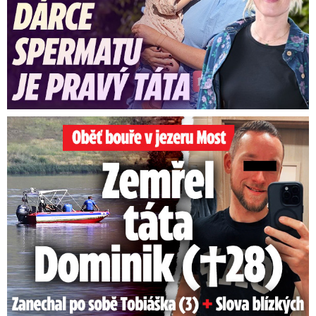
Oběť bouře v jezeru Most: Zemřel táta Dominik (†28)