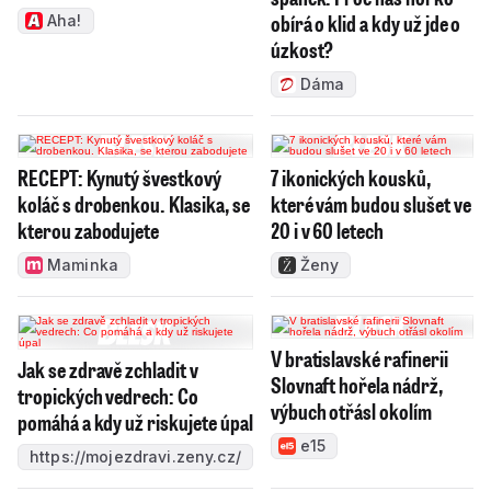
obírá o klid a kdy už jde o
Aha!
úzkost?
Dáma
RECEPT: Kynutý švestkový
7 ikonických kousků,
koláč s drobenkou. Klasika, se
které vám budou slušet ve
kterou zabodujete
20 i v 60 letech
Maminka
Ženy
V bratislavské rafinerii
Jak se zdravě zchladit v
Slovnaft hořela nádrž,
tropických vedrech: Co
výbuch otřásl okolím
pomáhá a kdy už riskujete úpal
e15
https://mojezdravi.zeny.cz/