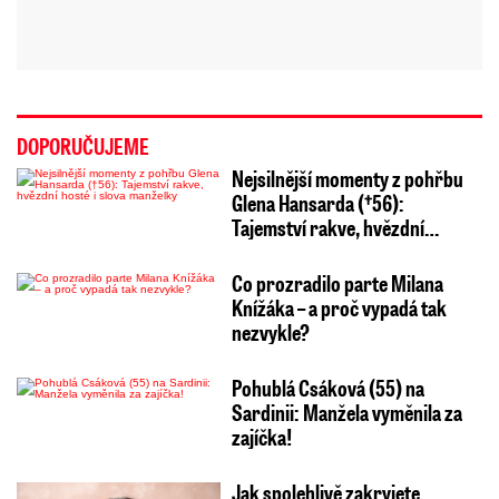
DOPORUČUJEME
Nejsilnější momenty z pohřbu
Glena Hansarda (†56):
Tajemství rakve, hvězdní…
Co prozradilo parte Milana
Knížáka – a proč vypadá tak
nezvykle?
Pohublá Csáková (55) na
Sardinii: Manžela vyměnila za
zajíčka!
Jak spolehlivě zakryjete