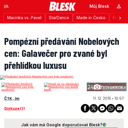
Můj Blesk
Macinka vs. Pavel
StarDance
Made in Česko
Festiva
Pompézní předávání Nobelových
cen: Galavečer pro zvané byl
přehlídkou luxusu
24
Fotogalerie >
ČTK , lm
11. 12. 2015 • 10:57
Diskuze (1)
Jak vám má Google doporučovat Blesk?