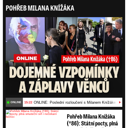
POHŘEB MILANA KNÍŽÁKA
Prázdniny královských rodin:
Rozvalení na jachtách,
ONLI
skotačící na pláži i mezi ...
ONLINE: Poslední rozloučení s Milanem Knížákem (†86)
15:22
ONLINE
Pohřeb Milana Knížáka
(†86): Státní pocty, plná