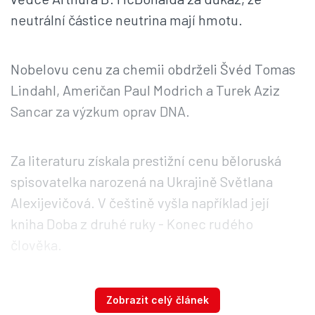
neutrální částice neutrina mají hmotu.
Nobelovu cenu za chemii obdrželi Švéd Tomas
Lindahl, Američan Paul Modrich a Turek Aziz
Sancar za výzkum oprav DNA.
Za literaturu získala prestižní cenu běloruská
spisovatelka narozená na Ukrajině Světlana
Alexijevičová. V češtině vyšla například její
kniha Doba z druhé ruky - Konec rudého
člověka.
Za oblast ekonomie dostal Nobelovu cenu
Zobrazit celý článek