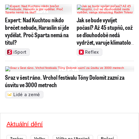
Expert: Nad Kuchtou nikdo
Jak se bude vyvíjet
brečet nebude, Haraslín si jde
počasí? Až 45 stupňů, což
vydělat. Proč Sparta nemá na
se dlouhodobě nedá
titul?
vydržet, varuje klimatolog
Radim Tolasz
iSport
Reflex
Sraz v šest ráno. Vrchol festivalu Tóny Dolomit zazní za
úsvitu ve 3000 metrech
Lidé a země
Aktuální dění
Zprávy
Volby
Válka na Ukrajině
Počasí