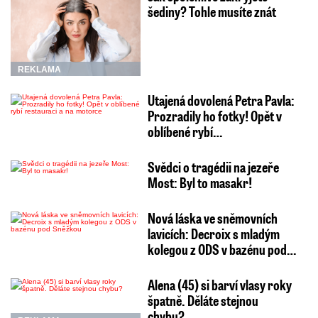
šediny? Tohle musíte znát
REKLAMA
Utajená dovolená Petra Pavla:
Prozradily ho fotky! Opět v
oblíbené rybí…
Svědci o tragédii na jezeře
Most: Byl to masakr!
Nová láska ve sněmovních
lavicích: Decroix s mladým
kolegou z ODS v bazénu pod…
Alena (45) si barví vlasy roky
špatně. Děláte stejnou
chybu?