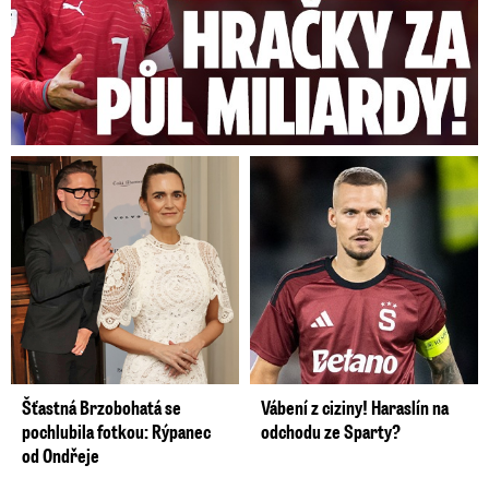
Šťastná Brzobohatá se
Vábení z ciziny! Haraslín na
pochlubila fotkou: Rýpanec
odchodu ze Sparty?
od Ondřeje