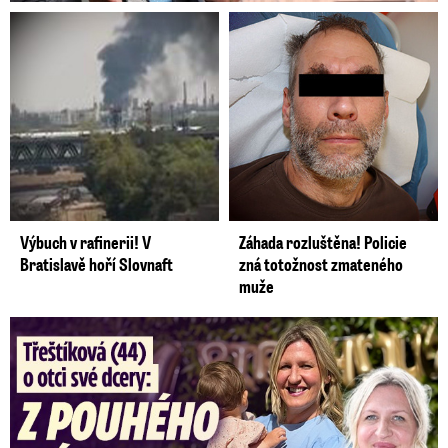
Výbuch v rafinerii! V
Záhada rozluštěna! Policie
Bratislavě hoří Slovnaft
zná totožnost zmateného
muže
Třeštíková (44) o otci dcery: Z dárce spermatu pravý táta