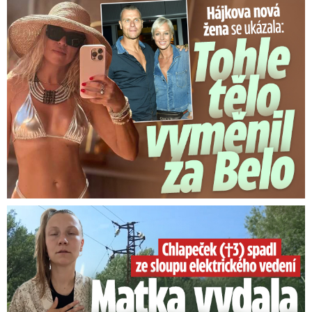
Tohle tělo nahradilo Belo: Nová partnerka se ukázala...
Smrtelný pád chlapce: Matka vydala vyjádření na 16 stran