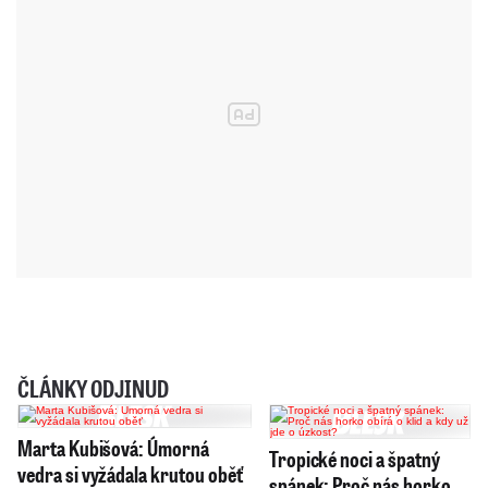
ČLÁNKY ODJINUD
Marta Kubišová: Úmorná
Tropické noci a špatný
vedra si vyžádala krutou oběť
spánek: Proč nás horko