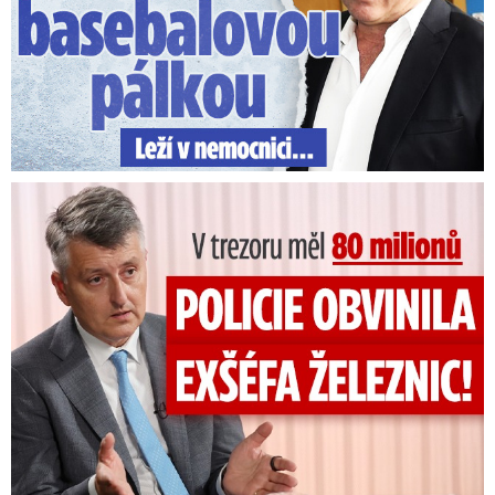
V trezoru měl 80 milionů: Policie obvinila exšéfa železnic!