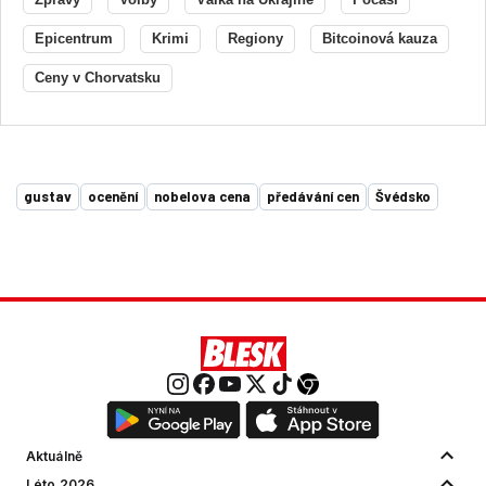
Epicentrum
Krimi
Regiony
Bitcoinová kauza
Ceny v Chorvatsku
gustav
ocenění
nobelova cena
předávání cen
Švédsko
Aktuálně
Léto 2026