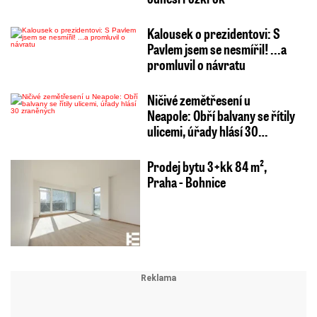
Kalousek o prezidentovi: S
Pavlem jsem se nesmířil! ...a
promluvil o návratu
Ničivé zemětřesení u
Neapole: Obří balvany se řítily
ulicemi, úřady hlásí 30…
Prodej bytu 3+kk 84 m²,
Praha - Bohnice