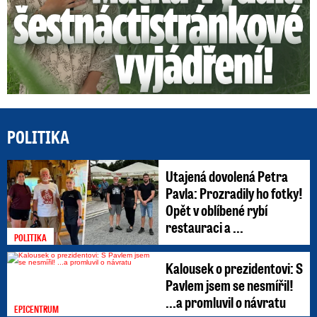
POLITIKA
Utajená dovolená Petra
Pavla: Prozradily ho fotky!
Opět v oblíbené rybí
restauraci a ...
POLITIKA
Kalousek o prezidentovi: S
Pavlem jsem se nesmířil!
...a promluvil o návratu
EPICENTRUM