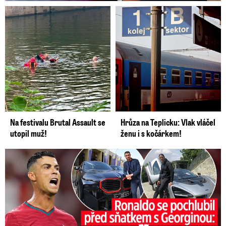
Na festivalu Brutal Assault se
Hrůza na Teplicku: Vlak vláčel
utopil muž!
ženu i s kočárkem!
Ronaldo se pochlubil před sňatkem: Hračky za půl miliardy!