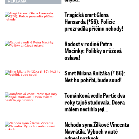
REKLAMA
Tragická smrt Glena
Hansarda (†56): Policie
prozradila příčinu nehody!
Radost v rodině Petra
Macinky: Polibky a růžová
oslava!
Smrt Milana Knížáka († 86):
Než ho pohřbí, bude soud!
Tománková vedle Partie dva
roky tajně studovala. Dcera
málem nestihla její…
Nehoda syna Žilkové Vincenta
Navrátila: Výbuch v autě
odnesl rozkrok