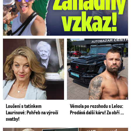
Loučení s tatínkem
Vémola po rozchodu s Lelou:
Laurinové: Pohřeb na výročí
Prodává další káru! Za obří ...
svatby!