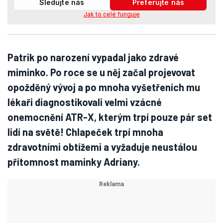
Sledujte nás
Preferujte nás
Jak to celé funguje
Patrik po narození vypadal jako zdravé
miminko. Po roce se u něj začal projevovat
opožděný vývoj a po mnoha vyšetřeních mu
lékaři diagnostikovali velmi vzácné
onemocnění ATR-X, kterým trpí pouze pár set
lidí na světě! Chlapeček trpí mnoha
zdravotními obtížemi a vyžaduje neustálou
přítomnost maminky Adriany.