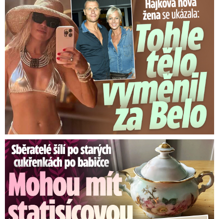
Tohle tělo nahradilo Belo: Nová partnerka se ukázala...
Sběratelé šílí po cukřenkách po babičce: Statisícová hodnota