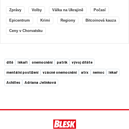
Zprávy
Volby
Válka na Ukrajině
Počasí
Epicentrum
Krimi
Regiony
Bitcoinová kauza
Ceny v Chorvatsku
dítě
lékaři
onemocnění
patrik
vývoj dítěte
mentální postižení
vzácné onemocnění
atrx
nemoc
lékař
Achilles
Adriana Jelínková