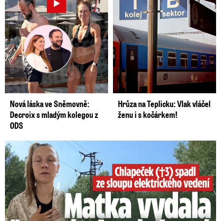
Nová láska ve Sněmovně:
Hrůza na Teplicku: Vlak vláčel
Decroix s mladým kolegou z
ženu i s kočárkem!
ODS
Smrtelný pád chlapce: Matka vydala vyjádření na 16 stran