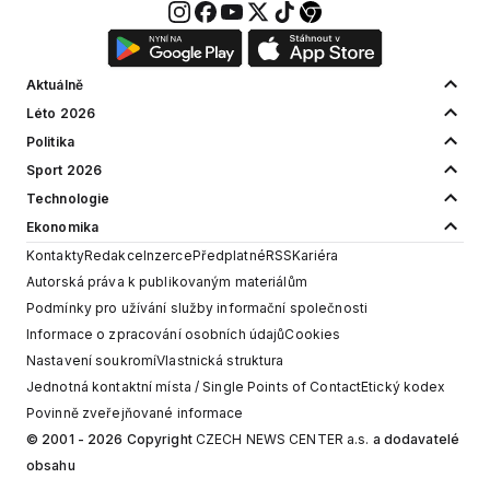
Aktuálně
Léto 2026
Politika
Sport 2026
Technologie
Ekonomika
Kontakty
Redakce
Inzerce
Předplatné
RSS
Kariéra
Autorská práva k publikovaným materiálům
Podmínky pro užívání služby informační společnosti
Informace o zpracování osobních údajů
Cookies
Nastavení soukromí
Vlastnická struktura
Jednotná kontaktní místa / Single Points of Contact
Etický kodex
Povinně zveřejňované informace
© 2001 - 2026 Copyright
CZECH NEWS CENTER a.s.
a dodavatelé
obsahu