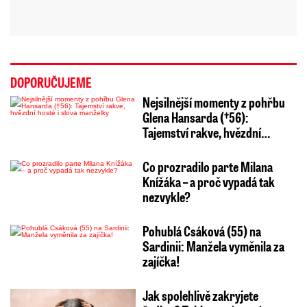
DOPORUČUJEME
Nejsilnější momenty z pohřbu
Glena Hansarda (†56):
Tajemství rakve, hvězdní…
Co prozradilo parte Milana
Knížáka – a proč vypadá tak
nezvykle?
Pohublá Csáková (55) na
Sardinii: Manžela vyměnila za
zajíčka!
Jak spolehlivě zakryjete