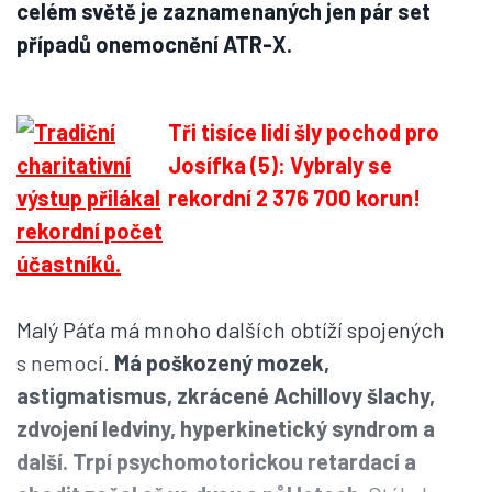
celém světě je zaznamenaných jen pár set
případů onemocnění ATR-X.
Tři tisíce lidí šly pochod pro
Josífka (5): Vybraly se
rekordní 2 376 700 korun!
Malý Páťa má mnoho dalších obtíží spojených
s nemocí.
Má poškozený mozek,
astigmatismus, zkrácené Achillovy šlachy,
zdvojení ledviny, hyperkinetický syndrom a
další. Trpí psychomotorickou retardací a