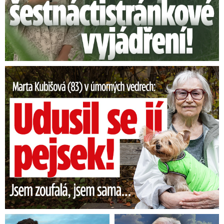
Marta Kubišová (83) v úmorných vedrech: Udusil se jí pejsek!