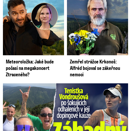
Meteoroložka: Jaké bude
Zemřel strážce Krkonoš:
počasí na megakoncert
Alfréd bojoval se zákeřnou
Ztraceného?
nemoci
Vondroušová po šokujících odhaleních v kauze: Záhadný vzkaz!