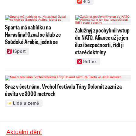
e15
Sparta má nabídku na
Zalužnyj zpochybnil vstup
Haraslína! Ozval se klub ze
do NATO. Aliance už je jen
Saúdské Arábie, jedná se
iluzí bezpečnosti, řídí ji
staré doktríny
iSport
Reflex
Sraz v šest ráno. Vrchol festivalu Tóny Dolomit zazní za
úsvitu ve 3000 metrech
Lidé a země
Aktuální dění