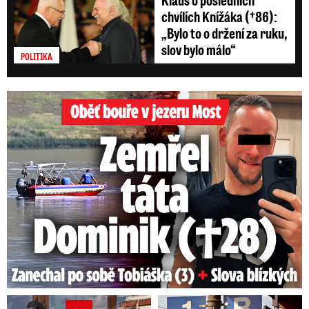
chvílích Knížáka (†86):
„Bylo to o držení za ruku,
slov bylo málo“
POLITIKA
Oběť bouře v jezeru Most: Zemřel táta Dominik (†28)