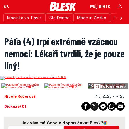
Můj Blesk
Macinka vs. Pavel
StarDance
Made in Česko
Festiva
Páťa (4) trpí extrémně vzácnou
nemocí: Lékaři tvrdili, že je pouze
líný!
12
Fotogalerie >
Nicole Kučerová
7. 6. 2026 • 14:29
Diskuze (0)
Jak vám má Google doporučovat Blesk?