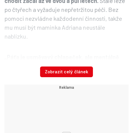
chodit začal až ve dvou a půl letech.
Stále leze
po čtyřech a vyžaduje nepřetržitou péči. Bez
pomoci nezvládne každodenní činnosti, takže
mu musí být maminka Adriana neustále
nablízku.
„Páťa je usměvavý chlapeček, ale mentálně
odpovídá 12 až 15měsíčnímu dítěti ve svých
Zobrazit celý článek
čtyřech a půl letech. Neumí si ani sednout
nebo jezdit na odrážedle,“
vylíčila maminka
Blesk.cz.
„Každý malý pokrok, který jiné děti
zvládnou automaticky, je u něj vykoupen
obrovskou námahou, trpělivostí a láskou,“
dodala.