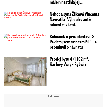
málem nestihla její…
Nehoda syna Žilkové Vincenta
Navrátila: Výbuch v autě
odnesl rozkrok
Kalousek o prezidentovi: S
Pavlem jsem se nesmířil! ...a
promluvil o návratu
Prodej bytu 4+1 102 m²,
Karlovy Vary - Rybáře