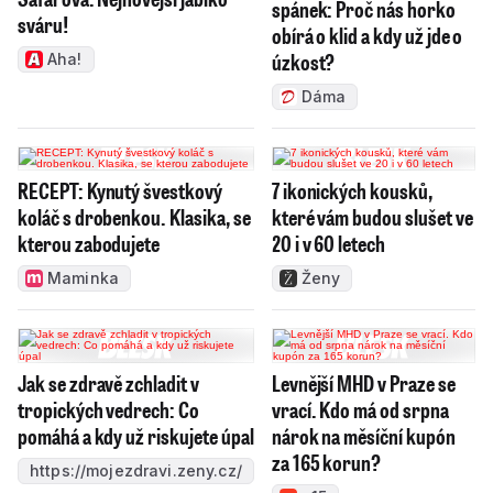
spánek: Proč nás horko
sváru!
obírá o klid a kdy už jde o
úzkost?
Aha!
Dáma
RECEPT: Kynutý švestkový
7 ikonických kousků,
koláč s drobenkou. Klasika, se
které vám budou slušet ve
kterou zabodujete
20 i v 60 letech
Maminka
Ženy
Jak se zdravě zchladit v
Levnější MHD v Praze se
tropických vedrech: Co
vrací. Kdo má od srpna
pomáhá a kdy už riskujete úpal
nárok na měsíční kupón
za 165 korun?
https://mojezdravi.zeny.cz/