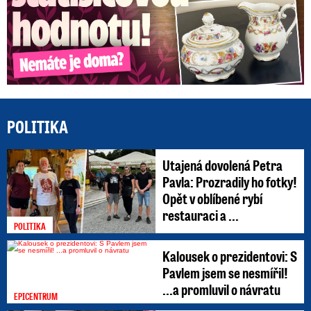
POLITIKA
Utajená dovolená Petra
Pavla: Prozradily ho fotky!
Opět v oblíbené rybí
restauraci a ...
POLITIKA
Kalousek o prezidentovi: S
Pavlem jsem se nesmířil!
...a promluvil o návratu
EPICENTRUM