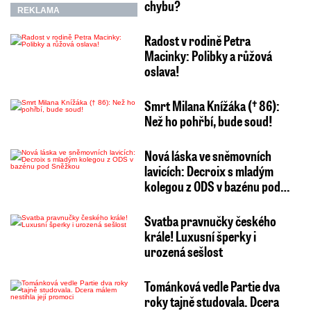
chybu?
REKLAMA
Radost v rodině Petra
Macinky: Polibky a růžová
oslava!
Smrt Milana Knížáka († 86):
Než ho pohřbí, bude soud!
Nová láska ve sněmovních
lavicích: Decroix s mladým
kolegou z ODS v bazénu pod…
Svatba pravnučky českého
krále! Luxusní šperky i
urozená sešlost
Tománková vedle Partie dva
roky tajně studovala. Dcera