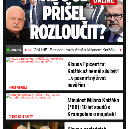
ONLINE: Poslední rozloučení s Milanem Knížákem (†86)
11:30
ONLINE
Klaus v Epicentru:
Knížák už neměl sílu být!
…v posmrtný život
nevěřím
EPICENTRUM
Minulost Milana Knížáka
(†86): 10 let soudů s
Krampolem o majetek!
ČESKÉ CELEBRITY
Klaus o posledních