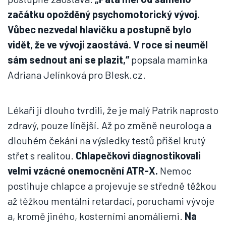
začátku opožděný psychomotorický vývoj.
Vůbec nezvedal hlavičku a postupně bylo
vidět, že ve vývoji zaostává. V roce si neuměl
sám sednout ani se plazit,“
popsala maminka
Adriana Jelínková pro Blesk.cz.
Lékaři jí dlouho tvrdili, že je malý Patrik naprosto
zdravý, pouze línější. Až po změně neurologa a
dlouhém čekání na výsledky testů přišel krutý
střet s realitou.
Chlapečkovi diagnostikovali
velmi vzácné onemocnění ATR-X.
Nemoc
postihuje chlapce a projevuje se středně těžkou
až těžkou mentální retardací, poruchami vývoje
a, kromě jiného, kosterními anomáliemi.
Na