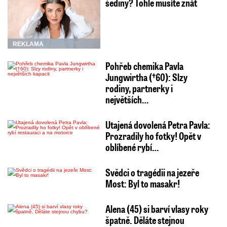
šediny? Tohle musíte znát
REKLAMA
Pohřeb chemika Pavla
Jungwirtha (†60): Slzy
rodiny, partnerky i
největších…
Utajená dovolená Petra Pavla:
Prozradily ho fotky! Opět v
oblíbené rybí…
Svědci o tragédii na jezeře
Most: Byl to masakr!
Alena (45) si barví vlasy roky
špatně. Děláte stejnou