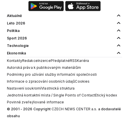
Aktuálně
Léto 2026
Politika
Sport 2026
Technologie
Ekonomika
Kontakty
Redakce
Inzerce
Předplatné
RSS
Kariéra
Autorská práva k publikovaným materiálům
Podmínky pro užívání služby informační společnosti
Informace o zpracování osobních údajů
Cookies
Nastavení soukromí
Vlastnická struktura
Jednotná kontaktní místa / Single Points of Contact
Etický kodex
Povinně zveřejňované informace
© 2001 - 2026 Copyright
CZECH NEWS CENTER a.s.
a dodavatelé
obsahu