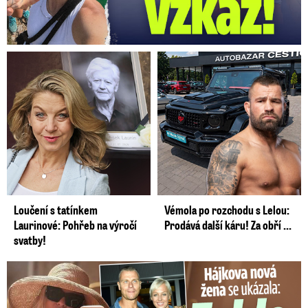
Loučení s tatínkem
Vémola po rozchodu s Lelou:
Laurinové: Pohřeb na výročí
Prodává další káru! Za obří ...
svatby!
Tohle tělo nahradilo Belo: Nová partnerka se ukázala...