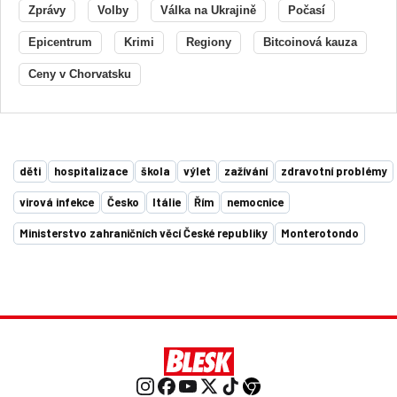
Zprávy
Volby
Válka na Ukrajině
Počasí
Epicentrum
Krimi
Regiony
Bitcoinová kauza
Ceny v Chorvatsku
děti
hospitalizace
škola
výlet
zažívání
zdravotní problémy
virová infekce
Česko
Itálie
Řím
nemocnice
Ministerstvo zahraničních věcí České republiky
Monterotondo