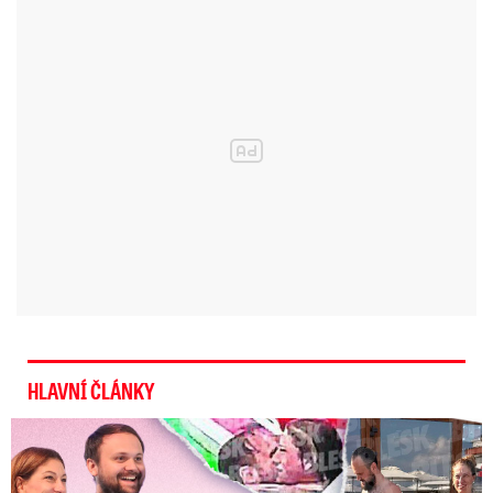
Útočník z Pardubic putoval do
vazby: Vysvětloval, proč vraždil
HLAVNÍ ČLÁNKY
Nová láska ve Sněmovně: Decroix s mladým kolegou z ODS