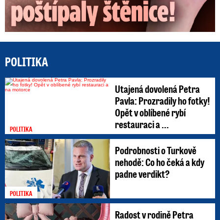
POLITIKA
Utajená dovolená Petra
Pavla: Prozradily ho fotky!
Opět v oblíbené rybí
restauraci a ...
POLITIKA
Podrobnosti o Turkově
nehodě: Co ho čeká a kdy
padne verdikt?
POLITIKA
Radost v rodině Petra