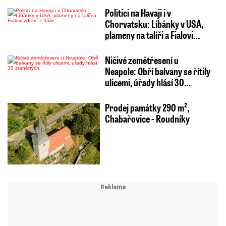
Politici na Havaji i v
Chorvatsku: Líbánky v USA,
plameny na talíři a Fialovi…
Ničivé zemětřesení u
Neapole: Obří balvany se řítily
ulicemi, úřady hlásí 30…
Prodej památky 290 m²,
Chabařovice - Roudníky