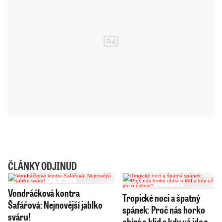
ČLÁNKY ODJINUD
Vondráčková kontra
Tropické noci a špatný
Šafářová: Nejnovější jablko
spánek: Proč nás horko
sváru!
obírá o klid a kdy už jde o