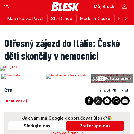
Můj Blesk
Macinka vs. Pavel
StarDance
Made in Česko
Festiva
Otřesný zájezd do Itálie: České
děti skončily v nemocnici
33
Fotogalerie >
ČTK
23. 5. 2026 • 17:55
Diskuze (2)
Jak vám má Google doporučovat Blesk?
Sledujte nás
Preferujte nás
Jak to celé funguje