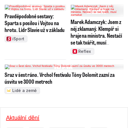
Pravděpodobné sestavy:
Marek Adamczyk: Jsem z
Sparta s posilou i Vojtou na
něj zklamaný. Klempíř si
hrotu. Lídr Slavie už v základu
hraje na ministra. Nestačí
iSport
se tak tvářit, musí
zamakat
Reflex
Sraz v šest ráno. Vrchol festivalu Tóny Dolomit zazní za
úsvitu ve 3000 metrech
Lidé a země
Aktuální dění