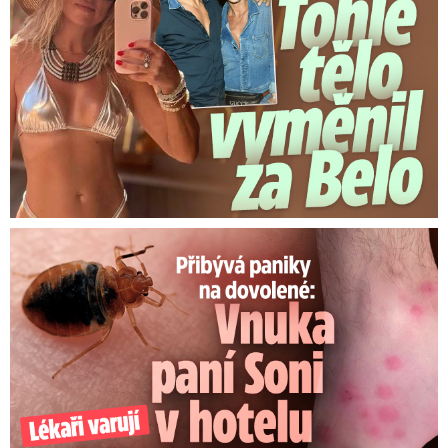
Panika na dovolené: Vnuka Soni v hotelu poštípaly štěnice!