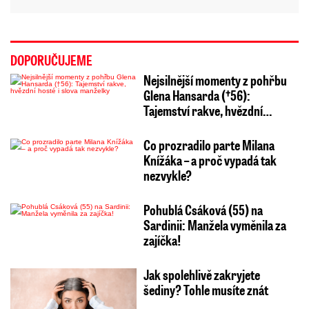
DOPORUČUJEME
Nejsilnější momenty z pohřbu
Glena Hansarda (†56):
Tajemství rakve, hvězdní…
Co prozradilo parte Milana
Knížáka – a proč vypadá tak
nezvykle?
Pohublá Csáková (55) na
Sardinii: Manžela vyměnila za
zajíčka!
Jak spolehlivě zakryjete
šediny? Tohle musíte znát