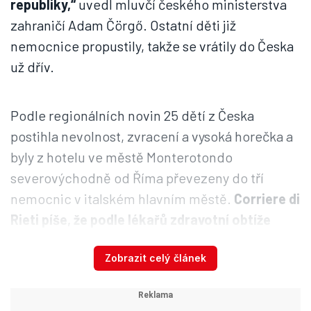
republiky,“
uvedl mluvčí českého ministerstva
zahraničí Adam Čörgő. Ostatní děti již
nemocnice propustily, takže se vrátily do Česka
už dřív.
Podle regionálních novin 25 dětí z Česka
postihla nevolnost, zvracení a vysoká horečka a
byly z hotelu ve městě Monterotondo
severovýchodně od Říma převezeny do tří
nemocnic v italském hlavním městě.
Corriere di
Rieti píše, že podle lékařů zdravotní obtíže
způsobila zřejmě virová infekce.
O otravu
Zobrazit celý článek
jídlem podle novin patrně nešlo, protože děti
podle prvních informací jedly na různých
místech a v různou dobu.