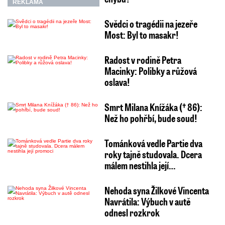
REKLAMA
Svědci o tragédii na jezeře
Most: Byl to masakr!
Radost v rodině Petra
Macinky: Polibky a růžová
oslava!
Smrt Milana Knížáka († 86):
Než ho pohřbí, bude soud!
Tománková vedle Partie dva
roky tajně studovala. Dcera
málem nestihla její…
Nehoda syna Žilkové Vincenta
Navrátila: Výbuch v autě
odnesl rozkrok