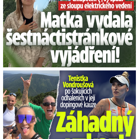
Vondroušová po šokujících odhaleních v kauze: Záhadný vzkaz!