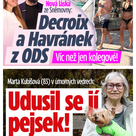
Marta Kubišová (83) v úmorných vedrech: Udusil se jí pejsek!