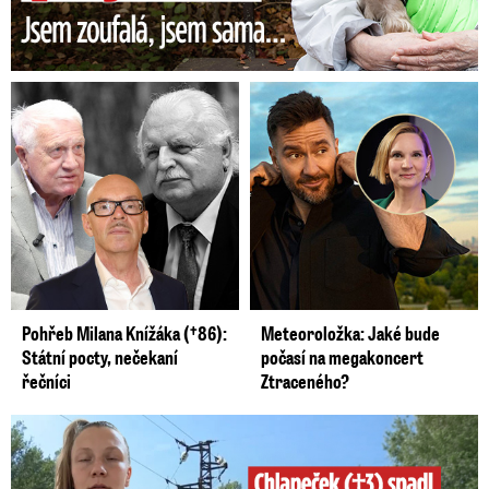
Pohřeb Milana Knížáka (†86):
Meteoroložka: Jaké bude
Státní pocty, nečekaní
počasí na megakoncert
řečníci
Ztraceného?
Smrtelný pád chlapce: Matka vydala vyjádření na 16 stran