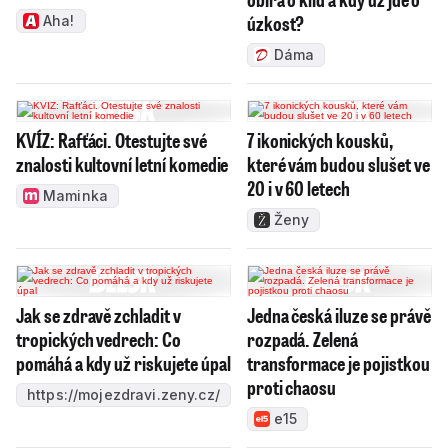
úzkost?
Aha!
Dáma
KVÍZ: Rafťáci. Otestujte své
7 ikonických kousků,
znalosti kultovní letní komedie
které vám budou slušet ve
20 i v 60 letech
Maminka
Ženy
Jak se zdravě zchladit v
Jedna česká iluze se právě
tropických vedrech: Co
rozpadá. Zelená
pomáhá a kdy už riskujete úpal
transformace je pojistkou
proti chaosu
https://mojezdravi.zeny.cz/
e15