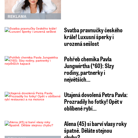
REKLAMA
Svatba pravnučky českého
krále! Luxusní šperky i
urozená sešlost
Pohřeb chemika Pavla
Jungwirtha (†60): Slzy
rodiny, partnerky i
největších…
Utajená dovolená Petra Pavla:
Prozradily ho fotky! Opět v
oblíbené rybí…
Alena (45) si barví vlasy roky
špatně. Děláte stejnou
chybu?