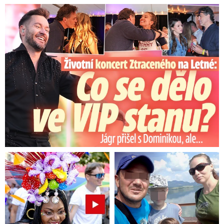
Koncert Ztraceného na Letné: Jágr přišel s Dominikou, ale...