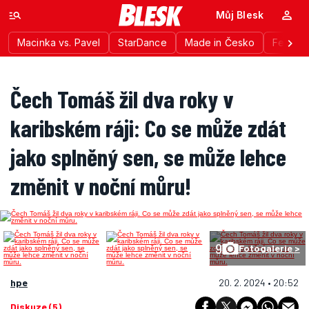
Můj Blesk
Macinka vs. Pavel
StarDance
Made in Česko
Festiva
Čech Tomáš žil dva roky v
karibském ráji: Co se může zdát
jako splněný sen, se může lehce
změnit v noční můru!
9
Fotogalerie >
hpe
20. 2. 2024 • 20:52
Diskuze (5)