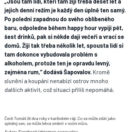
„Jsou tam lidi, kteří tam žijí třeba deset let a
jejich denní režim je každý den úplně ten samý.
Po poledni zapadnou do svého oblíbeného
baru, odpoledne během happy hour vypijí pět,
šest drinků, pak si někde dají večeři a vrací se
domů. Žijí tak třeba několik let, spousta lidí si
tam dokonce vybudovala problém s
alkoholem, protože ten je opravdu levný,
zejména rum,“ dodává Šapovalov.
Kromě
slunění a koupání nenabízí ostrov mnoho
dalších aktivit, což situaci příliš nepomáhá.
Čech Tomáš žil dva roky v karibském ráji. Co se může zdát jako
splněný sen, se může lehce změnit v noční můru.
Autor: Facebook/@tomas.sapovalov