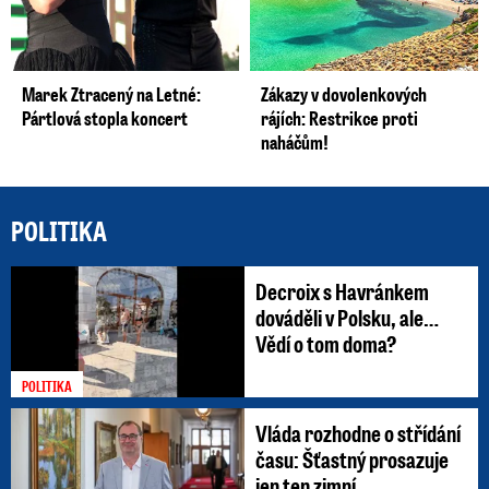
Marek Ztracený na Letné:
Zákazy v dovolenkových
Pártlová stopla koncert
rájích: Restrikce proti
naháčům!
POLITIKA
Decroix s Havránkem
dováděli v Polsku, ale…
Vědí o tom doma?
POLITIKA
Vláda rozhodne o střídání
času: Šťastný prosazuje
jen ten zimní