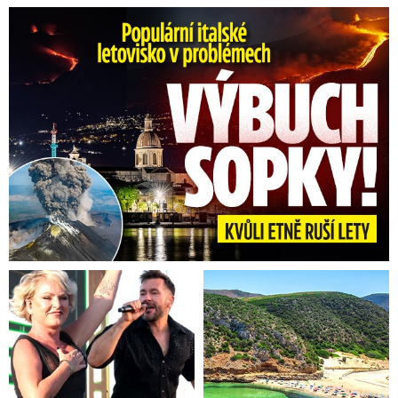
Erupce sicilské sopky Etny: Ruší desítky letů