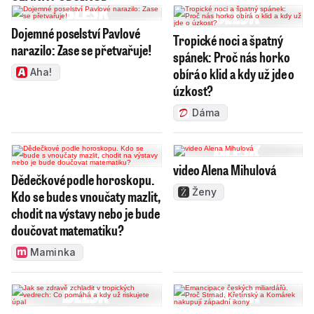
Dojemné poselství Pavlové
Tropické noci a špatný
narazilo: Zase se přetvařuje!
spánek: Proč nás horko
obírá o klid a kdy už jde o
Aha!
úzkost?
Dáma
video Alena Mihulová
Dědečkové podle horoskopu.
Ženy
Kdo se bude s vnoučaty mazlit,
chodit na výstavy nebo je bude
doučovat matematiku?
Maminka