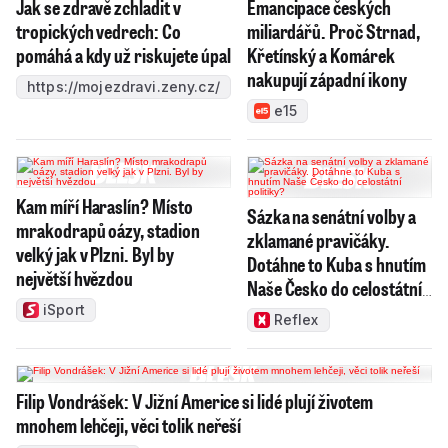
Jak se zdravě zchladit v
Emancipace českých
tropických vedrech: Co
miliardářů. Proč Strnad,
pomáhá a kdy už riskujete úpal
Křetínský a Komárek
nakupují západní ikony
https://mojezdravi.zeny.cz/
e15
Kam míří Haraslín? Místo
Sázka na senátní volby a
mrakodrapů oázy, stadion
zklamané pravičáky.
velký jak v Plzni. Byl by
Dotáhne to Kuba s hnutím
největší hvězdou
Naše Česko do celostátní
politiky?
iSport
Reflex
Filip Vondrášek: V Jižní Americe si lidé plují životem
mnohem lehčeji, věci tolik neřeší