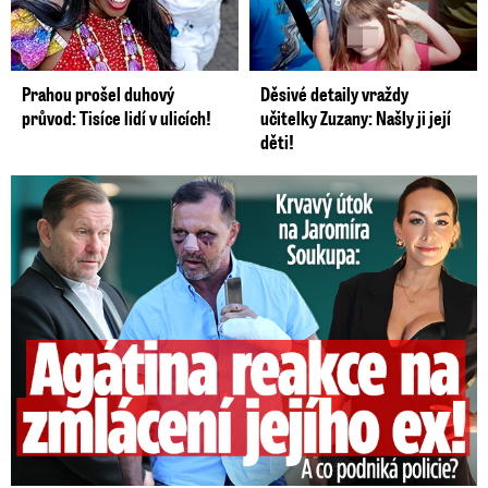
Prahou prošel duhový
Děsivé detaily vraždy
průvod: Tisíce lidí v ulicích!
učitelky Zuzany: Našly ji její
děti!
Útok na Jaromíra Soukupa: Reakce Agáty na zmlácení jejího ex