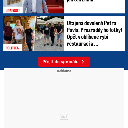
UDÁLOSTI
Utajená dovolená Petra
Pavla: Prozradily ho fotky!
Opět v oblíbené rybí
restauraci a ...
POLITIKA
Přejít do speciálu