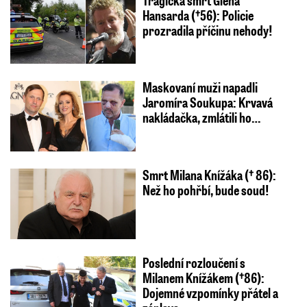
Hansarda (†56): Policie
prozradila příčinu nehody!
Maskovaní muži napadli
Jaromíra Soukupa: Krvavá
nakládačka, zmlátili ho…
Smrt Milana Knížáka († 86):
Než ho pohřbí, bude soud!
Poslední rozloučení s
Milanem Knížákem (†86):
Dojemné vzpomínky přátel a