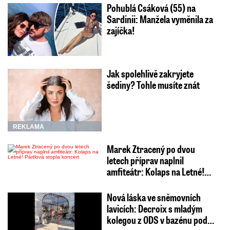
Pohublá Csáková (55) na
Sardinii: Manžela vyměnila za
zajíčka!
Jak spolehlivě zakryjete
šediny? Tohle musíte znát
REKLAMA
Marek Ztracený po dvou
letech příprav naplnil
amfiteátr: Kolaps na Letné!…
Nová láska ve sněmovních
lavicích: Decroix s mladým
kolegou z ODS v bazénu pod…