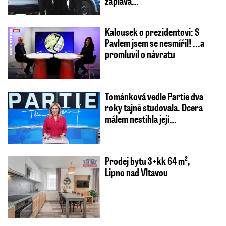
záplava…
Kalousek o prezidentovi: S
Pavlem jsem se nesmířil! ...a
promluvil o návratu
Tománková vedle Partie dva
roky tajně studovala. Dcera
málem nestihla její…
Prodej bytu 3+kk 64 m²,
Lipno nad Vltavou