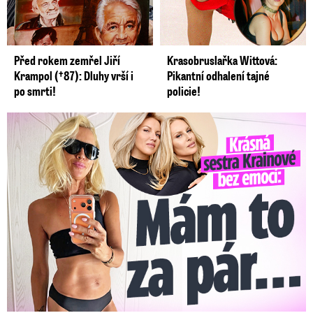
Před rokem zemřel Jiří
Krasobruslařka Wittová:
Krampol (†87): Dluhy vrší i
Pikantní odhalení tajné
po smrti!
policie!
Krásná sestra Krainové bez emocí: Mám to za pár…