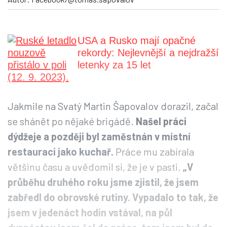
USA a Rusko mají opačné
rekordy: Nejlevnější a nejdražší
letenky za 15 let
Jakmile na Svatý Martin Šapovalov dorazil, začal
se shánět po nějaké brigádě.
Našel práci
dýdžeje a později byl zaměstnán v místní
restauraci jako kuchař.
Práce mu zabírala
většinu času a uvědomil si, že je v pasti.
„V
průběhu druhého roku jsme zjistil, že jsem
zabředl do obrovské rutiny. Vypadalo to tak, že
jsem v jedenáct hodin vstával, na půl