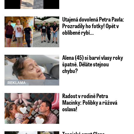
Utajená dovolená Petra Pavla:
Prozradily ho fotky! Opět v
oblíbené rybí…
Alena (45) si barví vlasy roky
špatně. Děláte stejnou
chybu?
REKLAMA
Radost v rodině Petra
Macinky: Polibky a růžová
oslava!
Tragická smrt Glena