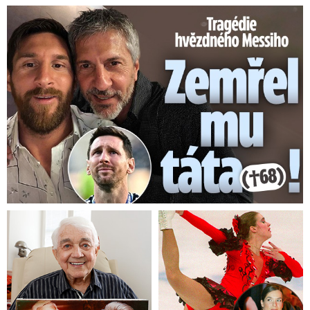
Tragédie hvězdného Messiho: Zemřel mu táta (†68)!