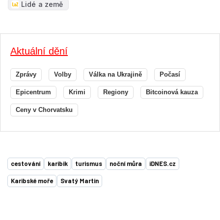
Lidé a země
Aktuální dění
Zprávy
Volby
Válka na Ukrajině
Počasí
Epicentrum
Krimi
Regiony
Bitcoinová kauza
Ceny v Chorvatsku
cestování
karibik
turismus
noční můra
iDNES.cz
Karibské moře
Svatý Martin