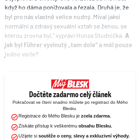
když ho dáma ponižovala a řezala. Druhá je, že
byl pro nás vlastně velice nudný. Míval jaksi
normální a zdravý sexuální vztah se ženou, se
kterou zrovna byl,“ vypráví Honza Studnička.
A
jak byl Führer vyvinutý „tam dole“ a měl pouze
jedno varle?
Dočtěte zadarmo celý článek
Pokračovat ve čtení snadno můžete po registraci do Mého
Blesku.
Registrace do Mého Blesku je
zcela zdarma.
Získáte přístup k veškerému
obsahu Blesku.
Užijete si
soutěže o ceny, slevy a exkluzivní výhody.