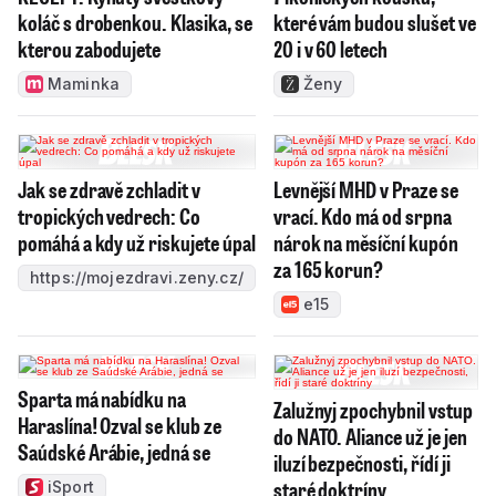
koláč s drobenkou. Klasika, se
které vám budou slušet ve
kterou zabodujete
20 i v 60 letech
Maminka
Ženy
Jak se zdravě zchladit v
Levnější MHD v Praze se
tropických vedrech: Co
vrací. Kdo má od srpna
pomáhá a kdy už riskujete úpal
nárok na měsíční kupón
za 165 korun?
https://mojezdravi.zeny.cz/
e15
Sparta má nabídku na
Zalužnyj zpochybnil vstup
Haraslína! Ozval se klub ze
do NATO. Aliance už je jen
Saúdské Arábie, jedná se
iluzí bezpečnosti, řídí ji
staré doktríny
iSport