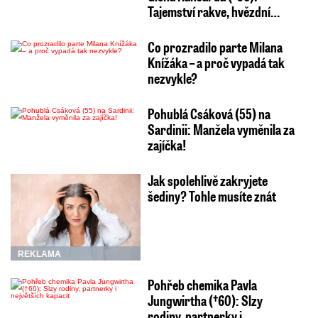
Tajemství rakve, hvězdní…
Co prozradilo parte Milana
Knížáka – a proč vypadá tak
nezvykle?
Pohublá Csáková (55) na
Sardinii: Manžela vyměnila za
zajíčka!
Jak spolehlivě zakryjete
šediny? Tohle musíte znát
REKLAMA
Pohřeb chemika Pavla
Jungwirtha (†60): Slzy
rodiny, partnerky i