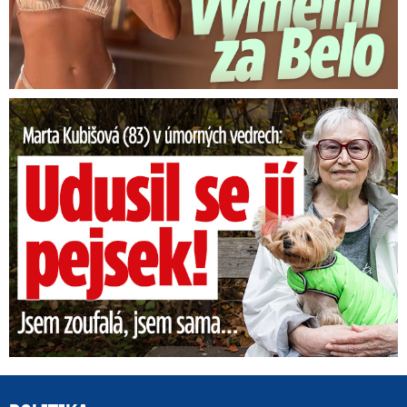
Marta Kubišová (83) v úmorných vedrech: Udusil se jí pejsek!