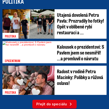
POLITIKA
Utajená dovolená Petra
Pavla: Prozradily ho fotky!
Opět v oblíbené rybí
restauraci a ...
POLITIKA
Kalousek o prezidentovi: S
Pavlem jsem se nesmířil!
...a promluvil o návratu
EPICENTRUM
Radost v rodině Petra
Macinky: Polibky a růžová
oslava!
POLITIKA
Přejít do speciálu