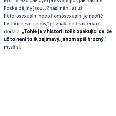
Pro Terezu pak bylo překvapující, jak násilné
lidské dějiny jsou. „Znásilnění, ať už
heterosexuální nebo homosexuální je napříč
historií pevně daný,“ přiznala podcasterka a
dodala:
„Tohle je v historii tolik opakující se, že
už to není tolik zajímavý, jenom spíš hrozný
,“
myslí si.