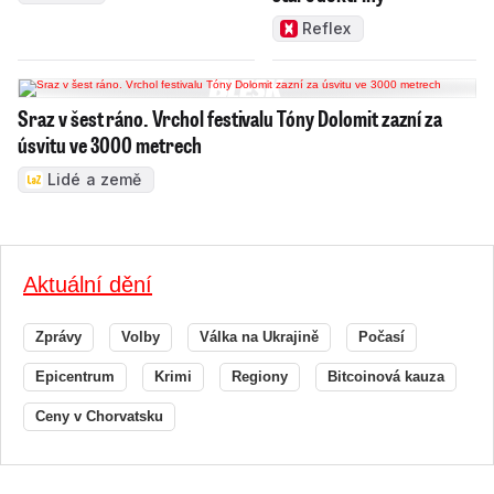
Reflex
Sraz v šest ráno. Vrchol festivalu Tóny Dolomit zazní za
úsvitu ve 3000 metrech
Lidé a země
Aktuální dění
Zprávy
Volby
Válka na Ukrajině
Počasí
Epicentrum
Krimi
Regiony
Bitcoinová kauza
Ceny v Chorvatsku