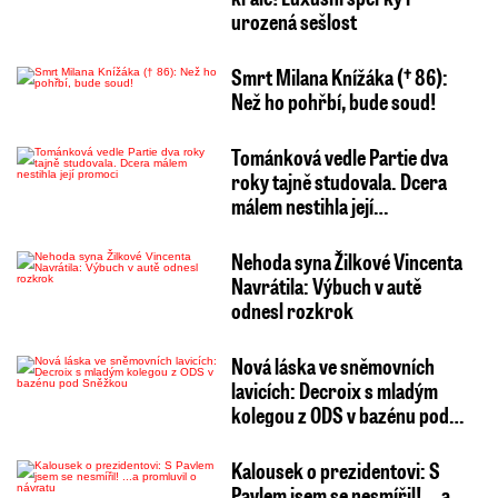
urozená sešlost
Smrt Milana Knížáka († 86):
Než ho pohřbí, bude soud!
Tománková vedle Partie dva
roky tajně studovala. Dcera
málem nestihla její…
Nehoda syna Žilkové Vincenta
Navrátila: Výbuch v autě
odnesl rozkrok
Nová láska ve sněmovních
lavicích: Decroix s mladým
kolegou z ODS v bazénu pod…
Kalousek o prezidentovi: S
Pavlem jsem se nesmířil! ...a