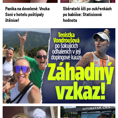
Panika na dovolené: Vnuka
Sběratelé šílí po cukřenkách
Soni v hotelu poštípaly
po babičce: Statisícová
štěnice!
hodnota
Vondroušová po šokujících odhaleních v kauze: Záhadný vzkaz!