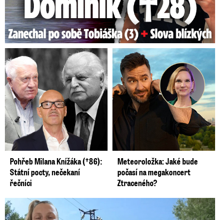
Pohřeb Milana Knížáka (†86):
Meteoroložka: Jaké bude
Státní pocty, nečekaní
počasí na megakoncert
řečníci
Ztraceného?
Smrtelný pád chlapce: Matka vydala vyjádření na 16 stran