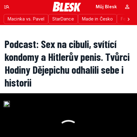
Můj Blesk
Macinka vs. Pavel
StarDance
Made in Česko
Festiva
Podcast: Sex na cibuli, svítící
kondomy a Hitlerův penis. Tvůrci
Hodiny Dějepichu odhalili sebe i
historii