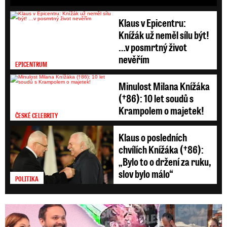
Klaus v Epicentru:
Knížák už neměl sílu být!
…v posmrtný život
nevěřím
EPICENTRUM
Minulost Milana Knížáka
(†86): 10 let soudů s
Krampolem o majetek!
ČESKÉ CELEBRITY
Klaus o posledních
chvílích Knížáka (†86):
„Bylo to o držení za ruku,
slov bylo málo“
POLITIKA
Nová láska ve Sněmovně: Decroix s mladým kolegou z ODS