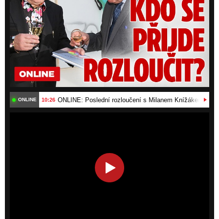
ONLINE: Poslední rozloučení s Milanem Knížákem (†86).
10:26
ONLINE
HD
SD