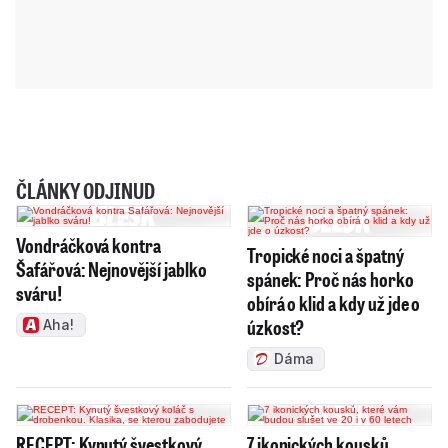
ČLÁNKY ODJINUD
Vondráčková kontra
Tropické noci a špatný
Šafářová: Nejnovější jablko
spánek: Proč nás horko
sváru!
obírá o klid a kdy už jde o
úzkost?
Aha!
Dáma
RECEPT: Kynutý švestkový
7 ikonických kousků,