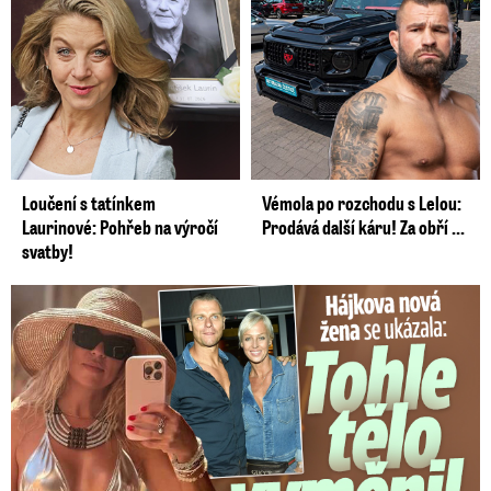
Loučení s tatínkem
Vémola po rozchodu s Lelou:
Laurinové: Pohřeb na výročí
Prodává další káru! Za obří ...
svatby!
Tohle tělo nahradilo Belo: Nová partnerka se ukázala...