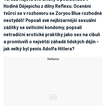
Hodině Dějepichu z dílny Reflexu. Ocenění
tvůrci se v rozhovoru se Zoryou Blue rozhodně
nestyděli! Popsali své nejbizarnější sexuální
zážitky se svítícími kondomy, popsali
netradiční erotické praktiky jako sex na cibuli
a promluvili o největší záhadě lidských dějin -
jak velký byl penis Adolfa Hitlera?