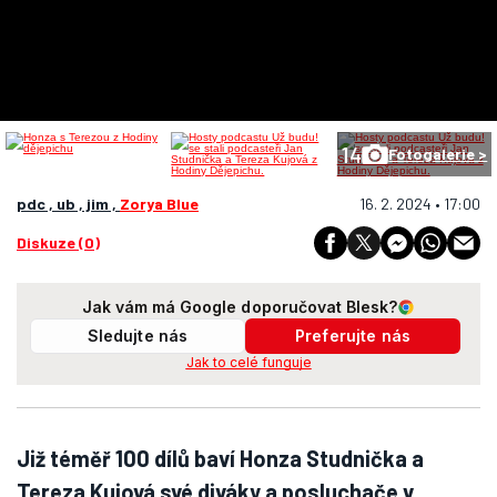
14
Fotogalerie >
pdc , ub , jim ,
Zorya Blue
16. 2. 2024 • 17:00
Diskuze (0)
Jak vám má Google doporučovat Blesk?
Sledujte nás
Preferujte nás
Jak to celé funguje
Již téměř 100 dílů baví Honza Studnička a
Tereza Kujová své diváky a posluchače v