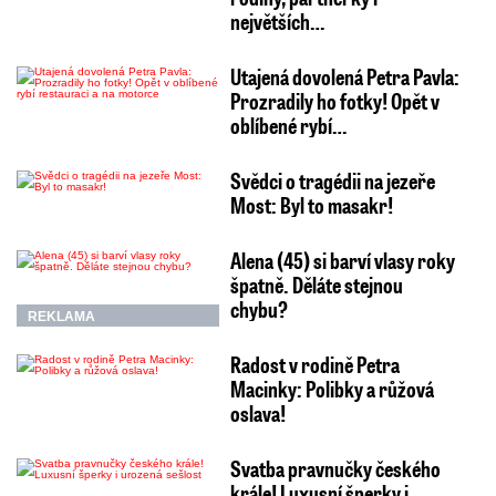
největších…
Utajená dovolená Petra Pavla:
Prozradily ho fotky! Opět v
oblíbené rybí…
Svědci o tragédii na jezeře
Most: Byl to masakr!
Alena (45) si barví vlasy roky
špatně. Děláte stejnou
chybu?
REKLAMA
Radost v rodině Petra
Macinky: Polibky a růžová
oslava!
Svatba pravnučky českého
krále! Luxusní šperky i