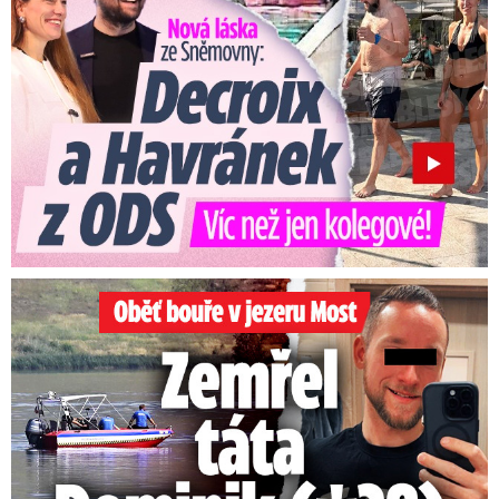
Oběť bouře v jezeru Most: Zemřel táta Dominik (†28)