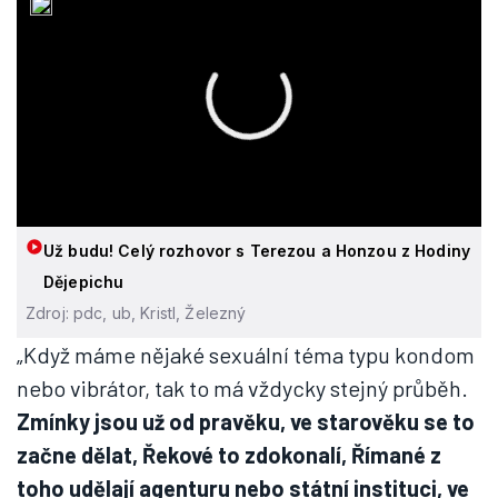
Už budu! Celý rozhovor s Terezou a Honzou z Hodiny
Dějepichu
Zdroj: pdc, ub, Kristl, Železný
„Když máme nějaké sexuální téma typu kondom
nebo vibrátor, tak to má vždycky stejný průběh.
Zmínky jsou už od pravěku, ve starověku se to
začne dělat, Řekové to zdokonalí, Římané z
toho udělají agenturu nebo státní instituci, ve