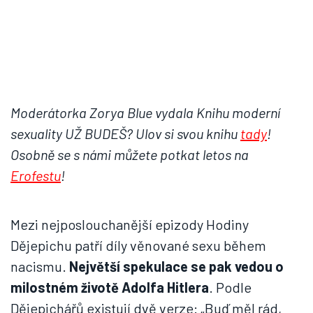
Moderátorka Zorya Blue vydala Knihu moderní
sexuality UŽ BUDEŠ? Ulov si svou knihu
tady
!
Osobně se s námi můžete potkat letos na
Erofestu
!
Mezi nejposlouchanější epizody Hodiny
Dějepichu patří díly věnované sexu během
nacismu.
Největší spekulace se pak vedou o
milostném životě Adolfa Hitlera
. Podle
Dějepichářů existují dvě verze: „Buď měl rád,