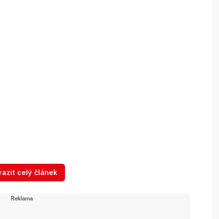
azit celý článek
 a hodnotíte. Můžete nám napsat, co si o podcastu
kpodcasty@cncenter.cz
či přímo Zorye Blue