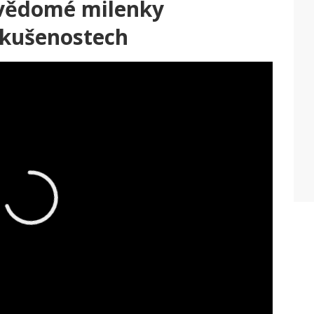
vědomé milenky
zkušenostech