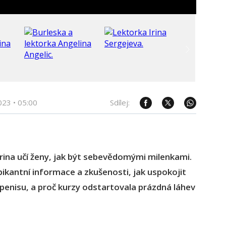
023
•
05:00
Sdílej:
Irina učí ženy, jak být sebevědomými milenkami.
pikantní informace a zkušenosti, jak uspokojit
í penisu, a proč kurzy odstartovala prázdná láhev