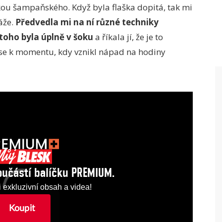
škou šampaňského. Když byla flaška dopitá, tak mi
káže.
Předvedla mi na ní různé techniky
toho byla úplně v šoku
a říkala jí, že je to
í se k momentu, kdy vznikl nápad na hodiny
součástí balíčku PREMIUM.
exkluzivní obsah a videa!
Koupit