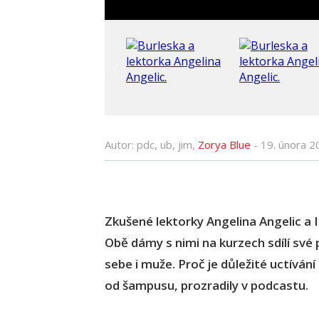
Autor: pdc, ub, jim,
Zorya Blue
-
19. února 2
Zkušené lektorky Angelina Angelic a 
Obě dámy s nimi na kurzech sdílí své 
sebe i muže. Proč je důležité uctíván
od šampusu, prozradily v podcastu.