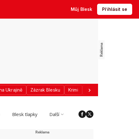
Můj Blesk
Přihlásit se
na Ukrajině
Zázrak Blesku
Krimi
Donald Trump
Sport
i
Blesk tlapky
Další