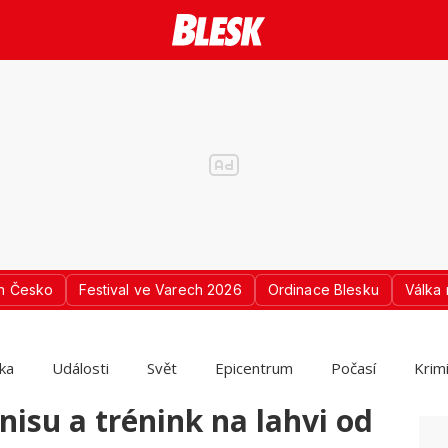
n Česko
Festival ve Varech 2026
Ordinace Blesku
Válka 
ika
Události
Svět
Epicentrum
Počasí
Krim
nisu a trénink na lahvi od