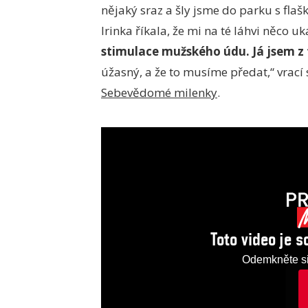
nějaký sraz a šly jsme do parku s fla
Irinka říkala, že mi na té láhvi něco u
stimulace mužského údu. Já jsem z 
úžasný, a že to musíme předat,“ vrac
Sebevědomé milenky
.
Toto video je 
Odemkněte si 