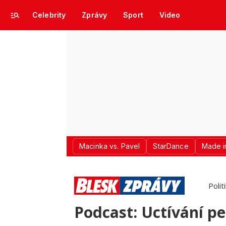
Celebrity
Zprávy
Sport
Video
Macinka vs. Pavel
StarDance
Made i
Polit
Podcast: Uctívání pe