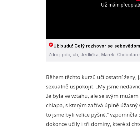
Už mám předplat
Už budu! Celý rozhovor se sebevědom
Zdroj: pdc, ub, Jedlička, Marek, Chebotar
Během těchto kurzů učí ostatní ženy, ja
sexuálně uspokojit. „My jsme nedávno 
že byla ve vztahu, ale se svým mužem
chlapa, s kterým zažívá úplně úžasný 
to jsme byli velice pyšné,“ vzpomněla 
dokonce učily i tři dominy, které si cht