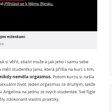
né.
Přihlásit se k Mému Blesku.
ými milenkami
eva
k si věřit, sbalit muže a jak jeho i samu sebe
měli studentku Janu, která přišla na kurz s tím,
nikdy neměla orgasmus.
Potom kurzu si našla
sexuální život. Jeden orgasmus za druhým, takže
si Angelina na jednu ze svých studentek. Své fígle
ěly zdokonalit vlastní praktiky.