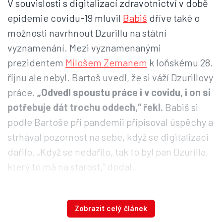
V souvislosti s digitalizací zdravotnictví v době
epidemie covidu-19 mluvil
Babiš
dříve také o
možnosti navrhnout Dzurillu na státní
vyznamenání. Mezi vyznamenanými
prezidentem
Milošem Zemanem
k loňskému 28.
říjnu ale nebyl. Bartoš uvedl, že si váží Dzurillovy
práce.
„Odvedl spoustu práce i v covidu, i on si
potřebuje dát trochu oddech,“
řekl.
Babiš si
podle Bartoše při pandemii připisoval úspěchy a
strhával pozornost na sebe, když se digitalizaci
dařilo. „Když se nedařilo, tak to byl pan Dzurilla,
který to má na starost,“ dodal.
Ministerstvo zdravotnictví má od září loňského
Zobrazit celý článek
roku pro elektronizaci a digitalizaci náměstka