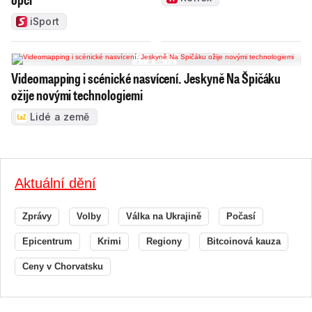
iSport
Videomapping i scénické nasvícení. Jeskyně Na Špičáku
ožije novými technologiemi
Lidé a země
Aktuální dění
Zprávy
Volby
Válka na Ukrajině
Počasí
Epicentrum
Krimi
Regiony
Bitcoinová kauza
Ceny v Chorvatsku