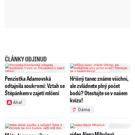
ČLÁNKY ODJINUD
Penzistka Adamovská
Hříšný tanec známe všichni,
odtajnila soukromí: Vztah se
ale zvládnete plný počet
Štěpánkem v zajetí mlčení
bodů? Otestujte se v našem
kvízu!
Aha!
Dáma
video Alena Mihulová