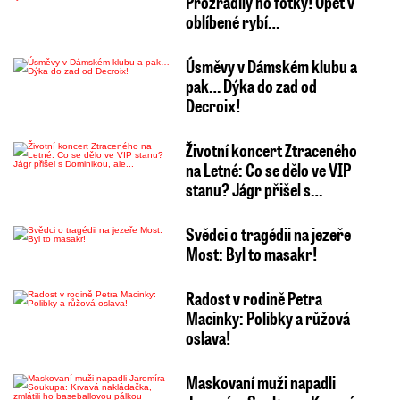
Prozradily ho fotky! Opět v
oblíbené rybí…
Úsměvy v Dámském klubu a
pak… Dýka do zad od
Decroix!
Životní koncert Ztraceného
na Letné: Co se dělo ve VIP
stanu? Jágr přišel s…
Svědci o tragédii na jezeře
Most: Byl to masakr!
Radost v rodině Petra
Macinky: Polibky a růžová
oslava!
Maskovaní muži napadli