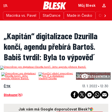
Můj Blesk
Macinka vs. Pavel
StarDance
Made in Česko
Ordinac
„Kapitán“ digitalizace Dzurilla
končí, agendu přebírá Bartoš.
Babiš tvrdil: Byla to výpověď
30
Fotogalerie >
ČTK
13. 1. 2022 • 12:30
Diskuze (5)
Jak vám má Google doporučovat Blesk?