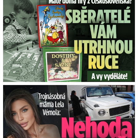
Staré československé hry: Sběratelé vám za ně utrhnou ruce!
Trojnásobná máma Lela Vémola: Nehoda v autě