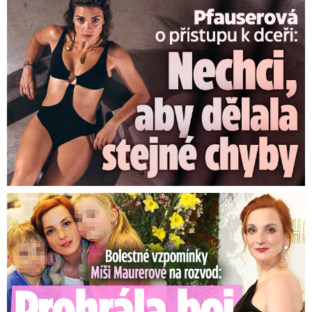
Pfauserová o dceři: Nechci, aby dělala stejné chyby jako já
Bolestné vzpomínky Míši Maurerové: Prohrála boj o dvojčata!