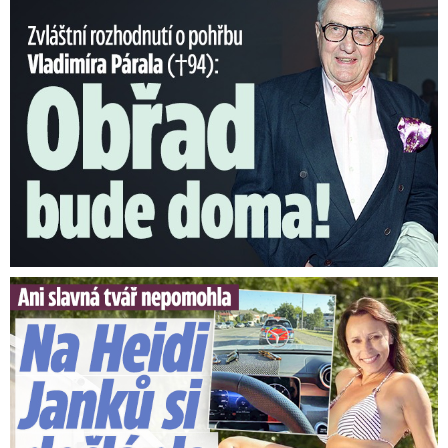
Nečekané rozhodnutí o pohřbu Párala (†94): Obřad bude doma!
Slavná tvář nepomohla. Na Heidi Janků si došlápla policie