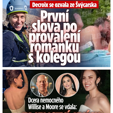
Decroix se ozvala z Alp: První slova po provalení románku
Video se připravuje ...
Babiš ve Sněmovně šil do Fialy a spol. hodinu a půl:
Schytal to „chaot“ Válek i Brno.
Zdroj: ČTK
Dcera nemocného Willise a Moore se vdala: Tajemství šatů