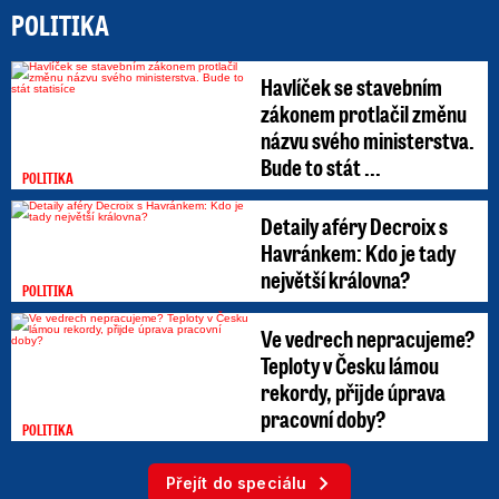
POLITIKA
Havlíček se stavebním
zákonem protlačil změnu
názvu svého ministerstva.
Bude to stát ...
POLITIKA
Detaily aféry Decroix s
Havránkem: Kdo je tady
největší královna?
POLITIKA
Ve vedrech nepracujeme?
Teploty v Česku lámou
rekordy, přijde úprava
pracovní doby?
POLITIKA
Přejít do speciálu