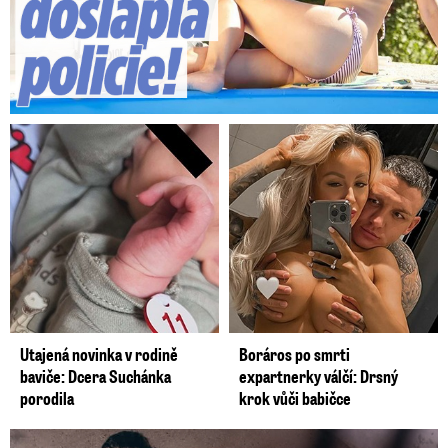
Utajená novinka v rodině
Boráros po smrti
baviče: Dcera Suchánka
expartnerky válčí: Drsný
porodila
krok vůči babičce