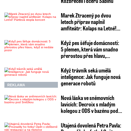
Rozbrečeli i dceru Sabinu
Marek Ztracený po dvou
letech příprav naplnil
amfiteátr: Kolaps na Letné!…
Když pes šéfuje domácnosti:
5 plemen, která vám snadno
přerostou přes hlavu,…
Když trávník seká umělá
inteligence: Jak funguje nová
generace robotů
REKLAMA
Nová láska ve sněmovních
lavicích: Decroix s mladým
kolegou z ODS v bazénu pod…
Utajená dovolená Petra Pavla: