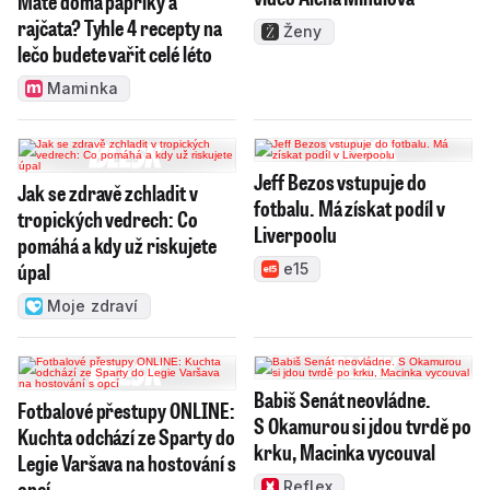
Máte doma papriky a
rajčata? Tyhle 4 recepty na
Ženy
lečo budete vařit celé léto
Maminka
Jeff Bezos vstupuje do
Jak se zdravě zchladit v
fotbalu. Má získat podíl v
tropických vedrech: Co
Liverpoolu
pomáhá a kdy už riskujete
úpal
e15
Moje zdraví
Babiš Senát neovládne.
Fotbalové přestupy ONLINE:
S Okamurou si jdou tvrdě po
Kuchta odchází ze Sparty do
krku, Macinka vycouval
Legie Varšava na hostování s
opcí
Reflex