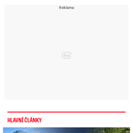
Milana Blahu. Bývalý zástupce ředitele Ústavu
zdravotnických informací a statistiky (ÚZIS)
tehdy nastoupil jako politický náměstek
tehdejšího ministra
Adama Vojtěcha
(za ANO).
Po změně uspořádání vedení ministerstva,
takzvané systemizaci, kterou nová vláda
schválila loni v prosinci,
vznikla na ministerstvu
samostatná sekce informačních a
komunikačních technologií s pozicí
odborného náměstka.
Ta je podle
organizačního schématu, aktualizovaného ve
středu, neobsazená a Blaha zatím zůstává
HLAVNÍ ČLÁNKY
politickým náměstkem.