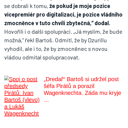
se dobrali k tomu,
že pokud je moje pozice
vicepremiér pro digitalizaci, je pozice vládního
zmocněnce v tuto chvíli zbytečná,“
dodal.
Hovořili i o další spolupráci. „Já myslím, že bude
možná,“ řekl Bartoš. Odmítl, že by Dzurillu
vyhodil, ale i to, že by zmocněnec s novou
vládou odmítal spolupracovat.
„Dredař“ Bartoš si udržel post
šéfa Pirátů a porazil
Wagenknechta. Záda mu kryje
...