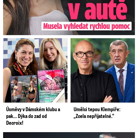
Úsměvy v Dámském klubu a
Umělci tepou Klempíře:
pak… Dýka do zad od
„Zcela nepřijatelné.“
Decroix!