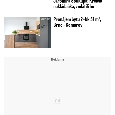
Jaromíra Soukupa: Krvavá
nakládačka, zmlátili ho…
Pronájem bytu 2+kk 51 m²,
Brno - Komárov