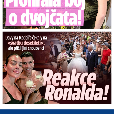
Ronaldova »svatba« pobláznila Madeiru: Reakce Cristiana!