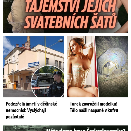
Podezřelá úmrtí v děčínské
Turek zavraždil modelku!
nemocnici: Vyslýchají
Tělo našli nacpané v kufru
pozůstalé