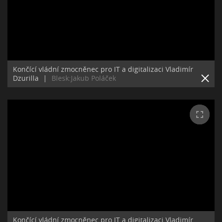
Končící vládní zmocněnec pro IT a digitalizaci Vladimír
Dzurilla
|
Blesk:Jakub Poláček
Končící vládní zmocněnec pro IT a digitalizaci Vladimír