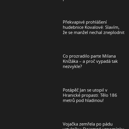
Překvapivé prohlášení
hudebnice Kovalové: Slavím,
že se manžel nechal zneplodnit
Co prozradilo parte Milana
Knížáka – a proč vypadá tak
nezvykle?
Potápěč Jan se utopil v
Hranické propasti: Tělo 186
metrů pod hladinou!
Vojačka zemřela po pádu
vrtulníku: Dojemné vzpomínky