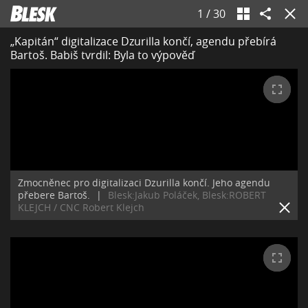
1
/
30
„Kapitán“ digitalizace Dzurilla končí, agendu přebírá
Bartoš. Babiš tvrdil: Byla to výpověď
Zmocněnec pro digitalizaci Dzurilla končí. Jeho agendu
přebere Bartoš.
|
Blesk:Jakub Poláček, Blesk:ROBERT
KLEJCH / CNC Robert Klejch