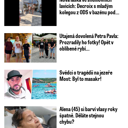
lavicích: Decroix s mladým
kolegou z ODS v bazénu pod…
Utajená dovolená Petra Pavla:
Prozradily ho fotky! Opět v
oblíbené rybí…
Svědci o tragédii na jezeře
Most: Byl to masakr!
Alena (45) si barví vlasy roky
špatně. Děláte stejnou
chybu?