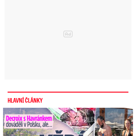
Zrušte potupné kontroly na
Hradě, vyzvali Zemana pražští
politici. „Nepatří vykukům ...
HLAVNÍ ČLÁNKY
Decroix s Havránkem dováděli v Polsku, ale… Vědí o tom doma?