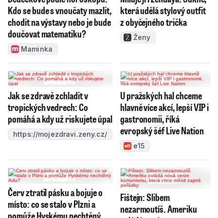
Kdo se bude s vnoučaty mazlit,
která udělá stylový outfit
chodit na výstavy nebo je bude
z obyčejného trička
doučovat matematiku?
Ženy
Maminka
Jak se zdravě zchladit v
U pražských hal chceme
tropických vedrech: Co
hlavně více akcí, lepší VIP i
pomáhá a kdy už riskujete úpal
gastronomii, říká
evropský šéf Live Nation
https://mojezdravi.zeny.cz/
e15
Červ ztratil pásku a bojuje o
Fištejn: Slibem
místo: co se stalo v Plzni a
nezarmoutíš. Ameriku
pomůže Hyskému nechtěný