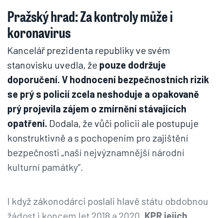
Pražský hrad: Za kontroly může i
koronavirus
Kancelář prezidenta republiky ve svém
stanovisku uvedla, že
pouze dodržuje
doporučení. V hodnocení bezpečnostních rizik
se prý s policií zcela neshoduje a opakovaně
prý projevila zájem o zmírnění stávajících
opatření.
Dodala, že vůči policii ale postupuje
konstruktivně a s pochopením pro zajištění
bezpečnosti „naší nejvýznamnější národní
kulturní památky“.
I když zákonodárci poslali hlavě státu obdobnou
žádost i koncem let 2018 a 2020,
KPR jejich