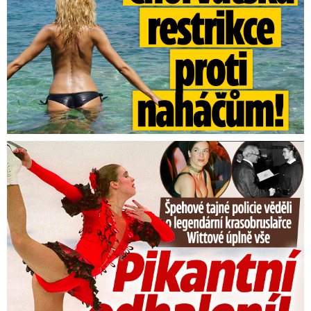
Tajná policie špehovala krasobruslařku Wittovou: Pikantní ...