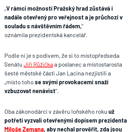
„
V rámci možností Pražský hrad zůstává i
nadále otevřený pro veřejnost a je průchozí v
souladu s návštěvním řádem,
“
oznámila prezidentská kancelář.
Podle ní je s podivem, že si to místopředseda
Senátu
Jiří Růžička
a poslanec a místostarosta
šesté městské části Jan Lacina nezjistili a
„místo toho
se svými provokacemi snaží
vzbuzovat nenávist
“.
Oba zákonodárci v závěru loňského roku
už
potřetí vyzvali otevřenými dopisem prezidenta
Miloše Zemana
, aby nechal prověřit, zda jsou