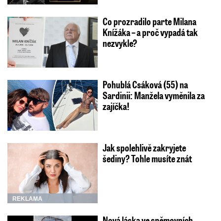
Co prozradilo parte Milana
Knížáka – a proč vypadá tak
nezvykle?
Pohublá Csáková (55) na
Sardinii: Manžela vyměnila za
zajíčka!
Jak spolehlivě zakryjete
šediny? Tohle musíte znát
REKLAMA
Nová láska ve sněmovních