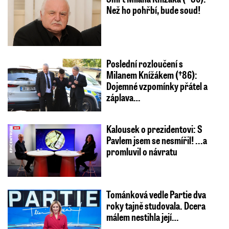
Než ho pohřbí, bude soud!
Poslední rozloučení s
Milanem Knížákem (†86):
Dojemné vzpomínky přátel a
záplava…
Kalousek o prezidentovi: S
Pavlem jsem se nesmířil! ...a
promluvil o návratu
Tománková vedle Partie dva
roky tajně studovala. Dcera
málem nestihla její…