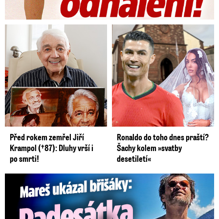
Před rokem zemřel Jiří
Ronaldo do toho dnes praští?
Krampol (†87): Dluhy vrší i
Šachy kolem »svatby
po smrti!
desetiletí«
Mareš v dokonalé formě ukázal břišáky: Padesátka není znát