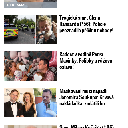
REKLAMA
Tragická smrt Glena
Hansarda (†56): Policie
prozradila příčinu nehody!
Radost v rodině Petra
Macinky: Polibky a růžová
oslava!
Maskovaní muži napadli
Jaromíra Soukupa: Krvavá
nakládačka, zmlátili ho…
Smrt Milana Knížáka († 86):