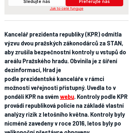
Sledujte nás
Preferujte nás
Jak to celé funguje
Kancelář prezidenta republiky (KPR) odmítla
výzvu dvou pražských zákonodárců za STAN,
aby zrušila bezpečnostní kontroly u vstupů do
areálu Pražského hradu. Obvinila je z šíření
dezinformací, Hrad je
podle prezidentské kanceláře v rámci
možností veřejnosti přístupný. Uvedla to v
pondělí KPR na svém
webu
. Kontroly podle KPR
provádí republiková policie na základě vlastní
analýzy rizik z letošního května. Kontroly byly
nicméně zavedeny v roce 2016, letos byly po
velikonoční přestávce obnoveny.