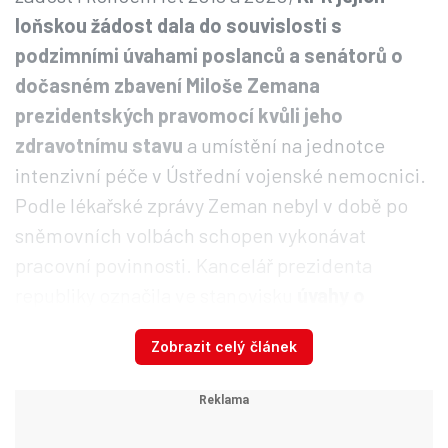
loňskou žádost dala do souvislosti s
podzimními úvahami poslanců a senátorů o
dočasném zbavení Miloše Zemana
prezidentských pravomocí kvůli jeho
zdravotnímu stavu
a umístění na jednotce
intenzivní péče v Ústřední vojenské nemocnici.
Podle lékařské zprávy Zeman nebyl v době po
sněmovních volbách schopen vykonávat
pracovní povinnosti. Kancelář prezidenta
republiky označila ve stanovisku
úvahy o
převedení pravomocí hlavy státu na další
Zobrazit celý článek
ústavní činitele za „pokus o puč vůči
prezidentu republiky“.