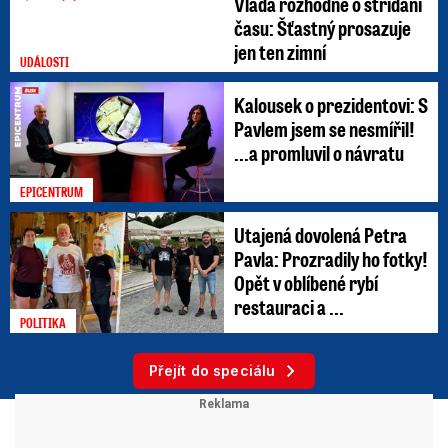
Vláda rozhodne o střídání
času: Šťastný prosazuje
jen ten zimní
UDÁLOSTI
Kalousek o prezidentovi: S
Pavlem jsem se nesmířil!
...a promluvil o návratu
EPICENTRUM
Utajená dovolená Petra
Pavla: Prozradily ho fotky!
Opět v oblíbené rybí
restauraci a ...
POLITIKA
Přejít do speciálu