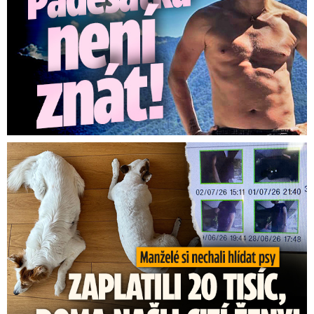
Za hlídání psů zaplatili 20 tisíc, doma našli cizí ženy!