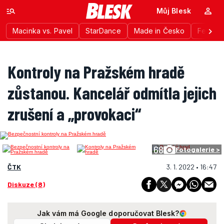
Můj Blesk
Macinka vs. Pavel
StarDance
Made in Česko
Festiva
Kontroly na Pražském hradě
zůstanou. Kancelář odmítla jejich
zrušení a „provokaci“
68
Fotogalerie >
ČTK
3. 1. 2022 • 16:47
Diskuze (8)
Jak vám má Google doporučovat Blesk?