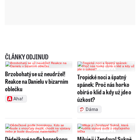
ČLÁNKY ODJINUD
Brzobohatý se už neudržel!
Tropické noci a špatný
Reakce na Danielu v bizarním
spánek: Proč nás horko
oblečku
obírá o klid a kdy už jde o
úzkost?
Aha!
Dáma
Dědečkové podle horoskopu.
Miluje ji i Zendaya! Sukně,