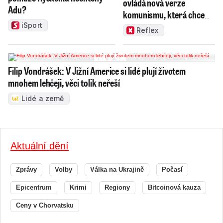
ovládá nová verze
Adu?
komunismu, která chce
měnit zajeté pořádky
iSport
Reflex
Filip Vondrášek: V Jižní Americe si lidé plují životem
mnohem lehčeji, věci tolik neřeší
Lidé a země
Aktuální dění
Zprávy
Volby
Válka na Ukrajině
Počasí
Epicentrum
Krimi
Regiony
Bitcoinová kauza
Ceny v Chorvatsku