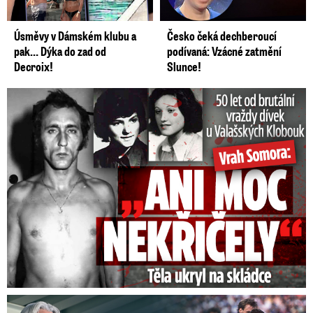
Úsměvy v Dámském klubu a
Česko čeká dechberoucí
pak… Dýka do zad od
podívaná: Vzácné zatmění
Decroix!
Slunce!
50 let od běsnění Somory: Těla dívek vrah ukryl na skládce
Proč Skuhravý zbankrotoval? Prasklo, kde dluží miliony!