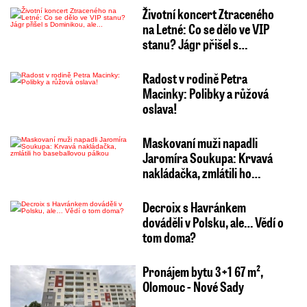
Životní koncert Ztraceného
na Letné: Co se dělo ve VIP
stanu? Jágr přišel s…
Radost v rodině Petra
Macinky: Polibky a růžová
oslava!
Maskovaní muži napadli
Jaromíra Soukupa: Krvavá
nakládačka, zmlátili ho…
Decroix s Havránkem
dováděli v Polsku, ale… Vědí o
tom doma?
Pronájem bytu 3+1 67 m²,
Olomouc - Nové Sady