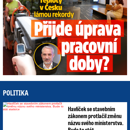
POLITIKA
Havlíček se stavebním
zákonem protlačil změnu
názvu svého ministerstva.
Bude to stát ...