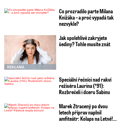
Co prozradilo parte Milana
Knížáka – a proč vypadá tak
nezvykle?
Jak spolehlivě zakryjete
šediny? Tohle musíte znát
REKLAMA
Speciální řečníci nad rakví
režiséra Laurina (†91):
Rozbrečeli i dceru Sabinu
Marek Ztracený po dvou
letech příprav naplnil
amfiteátr: Kolaps na Letné!…