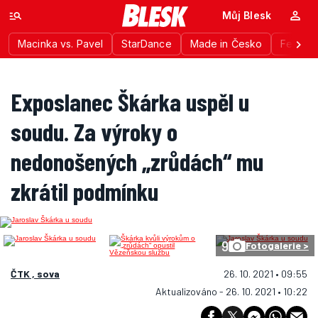
Můj Blesk
Macinka vs. Pavel
StarDance
Made in Česko
Festiva
Exposlanec Škárka uspěl u
soudu. Za výroky o
nedonošených „zrůdách“ mu
zkrátil podmínku
9
Fotogalerie >
ČTK , sova
26. 10. 2021 • 09:55
Aktualizováno - 26. 10. 2021 • 10:22