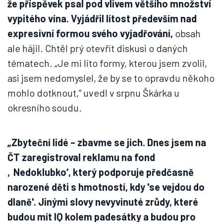
že příspěvek psal pod vlivem většího množství
vypitého vína. Vyjádřil lítost především nad
expresivní formou svého vyjadřování,
obsah
ale hájil. Chtěl prý otevřít diskusi o daných
tématech. „Je mi líto formy, kterou jsem zvolil,
asi jsem nedomyslel, že by se to opravdu někoho
mohlo dotknout,“ uvedl v srpnu Škárka u
okresního soudu.
„Zbyteční lidé – zbavme se jich. Dnes jsem na
ČT zaregistroval reklamu na fond
‚Nedoklubko‘, který podporuje předčasně
narozené děti s hmotností, kdy 'se vejdou do
dlaně'. Jinými slovy nevyvinuté zrůdy, které
budou mít IQ kolem padesátky a budou pro