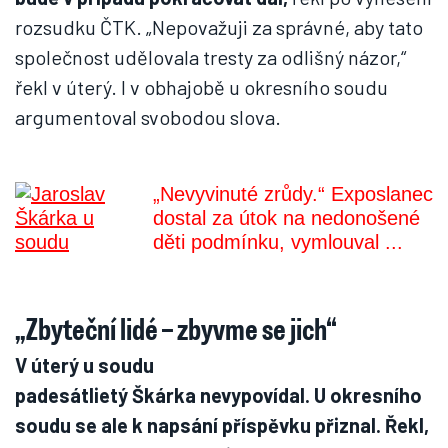
rozsudku ČTK. „Nepovažuji za správné, aby tato
společnost udělovala tresty za odlišný názor,“
řekl v úterý. I v obhajobě u okresního soudu
argumentoval svobodou slova.
„Nevyvinuté zrůdy.“ Exposlanec
dostal za útok na nedonošené
děti podmínku, vymlouval ...
„Zbyteční lidé – zbyvme se jich“
V úterý u soudu
padesátlietý Škárka nevypovídal. U okresního
soudu se ale k napsání příspěvku přiznal. Řekl,