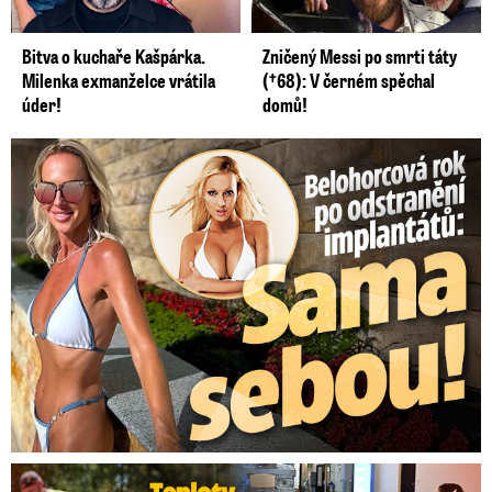
Bitva o kuchaře Kašpárka.
Zničený Messi po smrti táty
Milenka exmanželce vrátila
(†68): V černém spěchal
úder!
domů!
Belohorcová rok po odstranění implantátů: Konečně sama sebou
Teploty v Česku lámou rekordy: Přijde úprava pracovní doby?