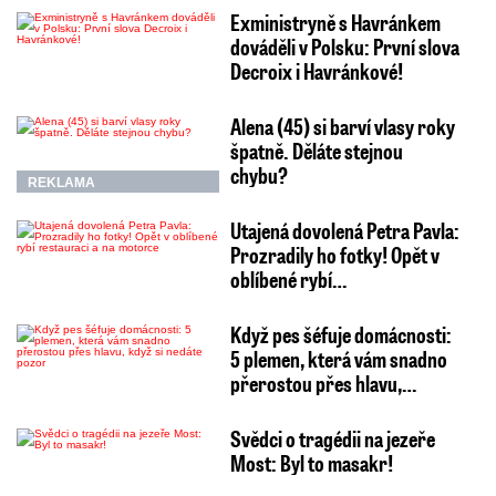
Exministryně s Havránkem
dováděli v Polsku: První slova
Decroix i Havránkové!
Alena (45) si barví vlasy roky
špatně. Děláte stejnou
chybu?
REKLAMA
Utajená dovolená Petra Pavla:
Prozradily ho fotky! Opět v
oblíbené rybí…
Když pes šéfuje domácnosti:
5 plemen, která vám snadno
přerostou přes hlavu,…
Svědci o tragédii na jezeře
Most: Byl to masakr!