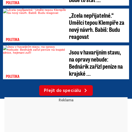
POLITIKA
„Zcela nepřijatelné.“
Umělci tepou Klempíře za
nový návrh. Babiš: Budu
reagovat
POLITIKA
Jsou v havarijním stavu,
na opravy nebude:
Bednárik zařízl peníze na
krajské ...
POLITIKA
Přejít do speciálu