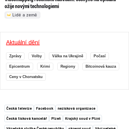
ožije novými technologiemi
Lidé a země
Aktuální dění
Zprávy
Volby
Válka na Ukrajině
Počasí
Epicentrum
Krimi
Regiony
Bitcoinová kauza
Ceny v Chorvatsku
Česká televize
Facebook
nezisková organizace
Česká tisková kancelář
Plzeň
Krajský soud v Plzni
Vězeňská služba České republiky
okresní soud
Věci veřejné