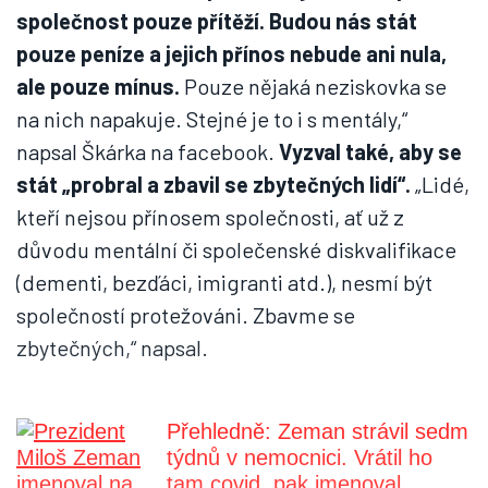
společnost pouze přítěží. Budou nás stát
pouze peníze a jejich přínos nebude ani nula,
ale pouze mínus.
Pouze nějaká neziskovka se
na nich napakuje. Stejné je to i s mentály,“
napsal Škárka na facebook.
Vyzval také, aby se
stát „probral a zbavil se zbytečných lidí“.
„Lidé,
kteří nejsou přínosem společnosti, ať už z
důvodu mentální či společenské diskvalifikace
(dementi, bezďáci, imigranti atd.), nesmí být
společností protežováni. Zbavme se
zbytečných,“ napsal.
Přehledně: Zeman strávil sedm
týdnů v nemocnici. Vrátil ho
tam covid, pak jmenoval ...