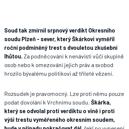
Soud tak zmírnil srpnový verdikt Okresního
soudu Plzeň - sever, který Škárkovi vyměřil
roční podmíněný trest s dvouletou zkušební
lhůtou.
Za podněcování k nenávisti vůči skupině
osob nebo k omezování jejich práv a svobod
hrozilo bývalému politikovi až tříleté vězení.
Rozsudek je pravomocný. Lze proti němu pouze
podat dovolání k Vrchnímu soudu.
Škárka,
který se odvolal proti verdiktu o vině i proti
výši trestu vyměřeného okresním soudem,
bude v případu pokračovat dál,
řekl po vynesení