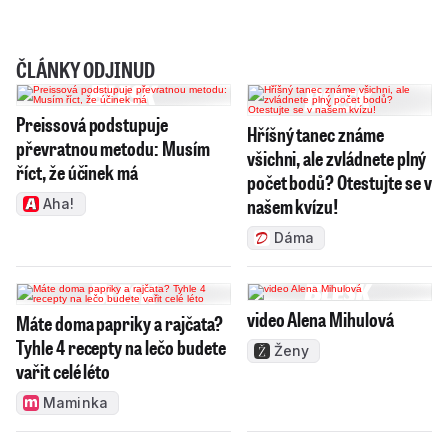
ČLÁNKY ODJINUD
Preissová podstupuje
Hříšný tanec známe
převratnou metodu: Musím
všichni, ale zvládnete plný
říct, že účinek má
počet bodů? Otestujte se v
našem kvízu!
Aha!
Dáma
video Alena Mihulová
Máte doma papriky a rajčata?
Tyhle 4 recepty na lečo budete
Ženy
vařit celé léto
Maminka