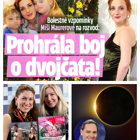
terminus technicus mělo být trestné,
“ řekl
tehdy. Nesouhlasně se vyjádřil i k zařazování
například vážně mentálně postižených dětí do
běžné školní výuky. „Lituji té formy, té opravdu
lituji, nicméně za svůj názor, že inkluze je
špatná, systém fungování neziskovek je špatný,
za tím názorem si stojím,“ řekl tehdy u soudu
vystudovaný pedagog Škárka.