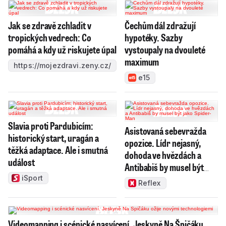
Jak se zdravě zchladit v
Čechům dál zdražují
tropických vedrech: Co
hypotéky. Sazby
pomáhá a kdy už riskujete úpal
vystoupaly na dvouleté
maximum
https://mojezdravi.zeny.cz/
e15
Slavia proti Pardubicím:
Asistovaná sebevražda
historický start, uragán a
opozice. Lídr nejasný,
těžká adaptace. Ale i smutná
dohoda ve hvězdách a
událost
Antibabiš by musel být
jako Spider-Man
iSport
Reflex
Videomapping i scénické nasvícení. Jeskyně Na Špičáku