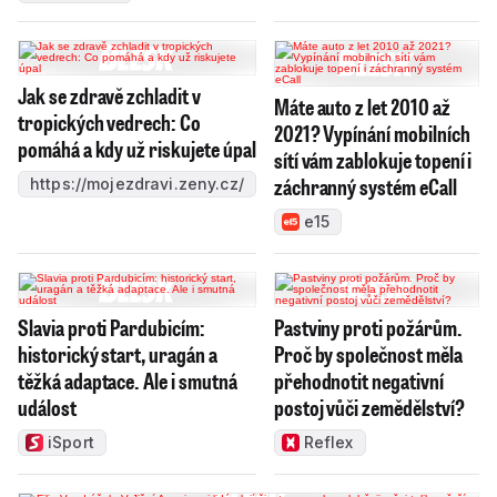
Jak se zdravě zchladit v
Máte auto z let 2010 až
tropických vedrech: Co
2021? Vypínání mobilních
pomáhá a kdy už riskujete úpal
sítí vám zablokuje topení i
záchranný systém eCall
https://mojezdravi.zeny.cz/
e15
Slavia proti Pardubicím:
Pastviny proti požárům.
historický start, uragán a
Proč by společnost měla
těžká adaptace. Ale i smutná
přehodnotit negativní
událost
postoj vůči zemědělství?
iSport
Reflex