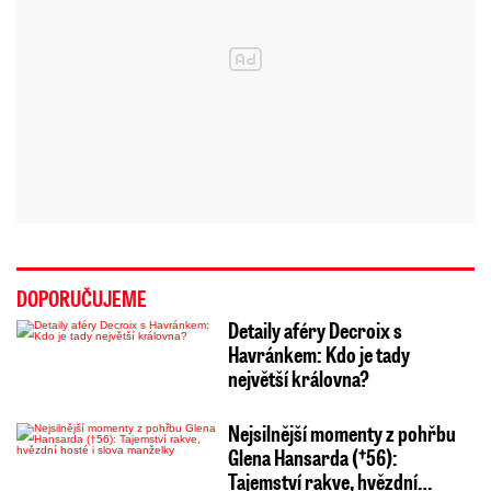
DOPORUČUJEME
Detaily aféry Decroix s
Havránkem: Kdo je tady
největší královna?
Nejsilnější momenty z pohřbu
Glena Hansarda (†56):
Tajemství rakve, hvězdní…