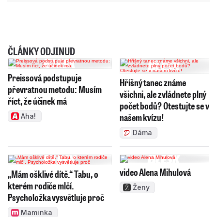
ČLÁNKY ODJINUD
Preissová podstupuje
Hříšný tanec známe
převratnou metodu: Musím
všichni, ale zvládnete plný
říct, že účinek má
počet bodů? Otestujte se v
našem kvízu!
Aha!
Dáma
video Alena Mihulová
„Mám ošklivé dítě.“ Tabu, o
kterém rodiče mlčí.
Ženy
Psycholožka vysvětluje proč
Maminka