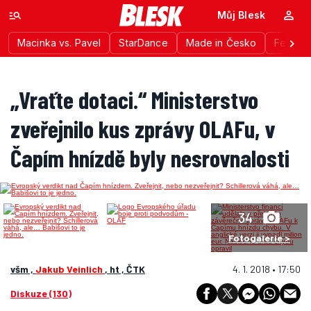
Můj Blesk
Macinka vs. Pavel
StarDance
Made in Česko
Festiva
„Vraťte dotaci.“ Ministerstvo
zveřejnilo kus zprávy OLAFu, v
Čapím hnízdě byly nesrovnalosti
34
Fotogalerie >
všm ,
Jakub Veinlich
, ht , ČTK
4. 1. 2018 • 17:50
Diskuze (130)