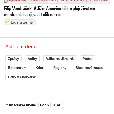
Filip Vondrášek: V Jižní Americe si lidé plují životem
mnohem lehčeji, věci tolik neřeší
Lidé a země
Aktuální dění
Zprávy
Volby
Válka na Ukrajině
Počasí
Epicentrum
Krimi
Regiony
Bitcoinová kauza
Ceny v Chorvatsku
ministerstvo financí
Babiš
OLAF