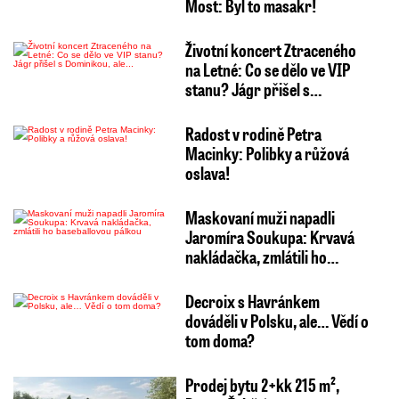
Most: Byl to masakr!
Životní koncert Ztraceného
na Letné: Co se dělo ve VIP
stanu? Jágr přišel s…
Radost v rodině Petra
Macinky: Polibky a růžová
oslava!
Maskovaní muži napadli
Jaromíra Soukupa: Krvavá
nakládačka, zmlátili ho…
Decroix s Havránkem
dováděli v Polsku, ale… Vědí o
tom doma?
Prodej bytu 2+kk 215 m²,