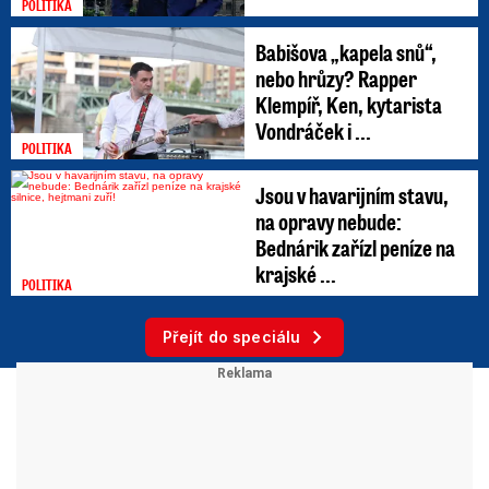
POLITIKA
Babišova „kapela snů“,
nebo hrůzy? Rapper
Klempíř, Ken, kytarista
Vondráček i ...
POLITIKA
Jsou v havarijním stavu,
na opravy nebude:
Bednárik zařízl peníze na
krajské ...
POLITIKA
Přejít do speciálu