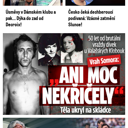
zprávě OLAF, v souvislosti s nesrovnalostmi
zjištěnými v rámci projektu č.
Úsměvy v Dámském klubu a
Česko čeká dechberoucí
CZ.1.15/2.1.00/04.00095 „Multifunkční
pak… Dýka do zad od
podívaná: Vzácné zatmění
Decroix!
Slunce!
kongresový sál Čapí hnízdo“.
50 let od běsnění Somory: Těla dívek vrah ukryl na skládce
Proč Skuhravý zbankrotoval? Prasklo, kde dluží miliony!