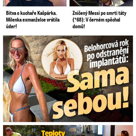
Bitva o kuchaře Kašpárka.
Zničený Messi po smrti táty
Milenka exmanželce vrátila
(†68): V černém spěchal
úder!
domů!
Belohorcová rok po odstranění implantátů: Konečně sama sebou
Teploty v Česku lámou rekordy: Přijde úprava pracovní doby?