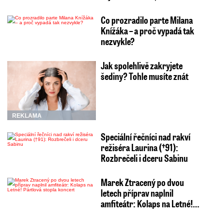
Co prozradilo parte Milana
Knížáka – a proč vypadá tak
nezvykle?
Jak spolehlivě zakryjete
šediny? Tohle musíte znát
REKLAMA
Speciální řečníci nad rakví
režiséra Laurina (†91):
Rozbrečeli i dceru Sabinu
Marek Ztracený po dvou
letech příprav naplnil
amfiteátr: Kolaps na Letné!…