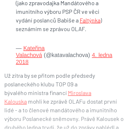
(jako zpravodajka Mandátového a
imunitního výboru PSP ČR ve věci
vydání poslanců Babiše a
Faltýnka
)
seznámím se zprávou OLAF.
—
Kateřina
Valachová
(@katavalachova)
4. ledna
2018
Už zítra by se přitom podle předsedy
poslaneckého klubu TOP 09 a
bývalého ministra financí
Miroslava
Kalouska
mohli ke zprávě OLAFu dostat první
lidé - a to členové mandátového a imunitního
výboru Poslanecké sněmovny. Právě Kalousek o
druhého ledna trvdí, že už do zprávy nahlédl a