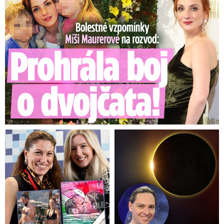
Undertake all appropriate measures to ensure the
exclusion of CZK 42 497 826.80/
EUR 647 676.40
as set out in the attached OLAF Final Report in
relation to the irregularities detected in the
project No CZ.1.15/2.1.00/04.00095 „Multifunkční
kongresový areál Čapí hnízdo“.
Pracovní překlad do českého jazyka
Generální ředitelství pro regionální a
městskou politiku
učinilo následující krok:
Přijalo veškerá náležitá opatření pro zajištění
vynětí částky 42.497.826,80 Kč /
1.647.676,40
EUR,
jak je uvedeno v přiložené Závěrečné