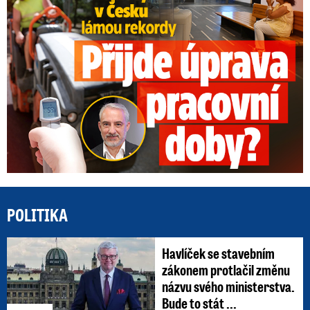
POLITIKA
Havlíček se stavebním
zákonem protlačil změnu
názvu svého ministerstva.
Bude to stát ...