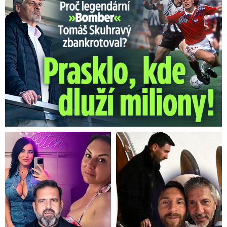
Ministerstvo financí udělalo v překladu závěrečné zprávy OLAFu k
Čapímu hnízdu chybu. V anglické verzi ji vypadl milion eur. Následně
úřad chybu opravil
Autor: mfcr/Blesk.cz