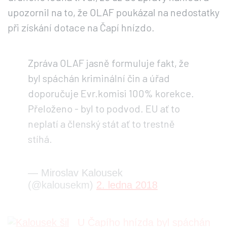
upozornil na to, že OLAF poukázal na nedostatky
při získání dotace na Čapí hnízdo.
Zpráva OLAF jasně formuluje fakt, že
byl spáchán kriminální čin a úřad
doporučuje Evr.komisi 100% korekce.
Přeloženo - byl to podvod. EU ať to
neplatí a členský stát ať to trestně
stíhá.
— Miroslav Kalousek
(@kalousekm)
2. ledna 2018
U Čapího hnízda byl spáchán