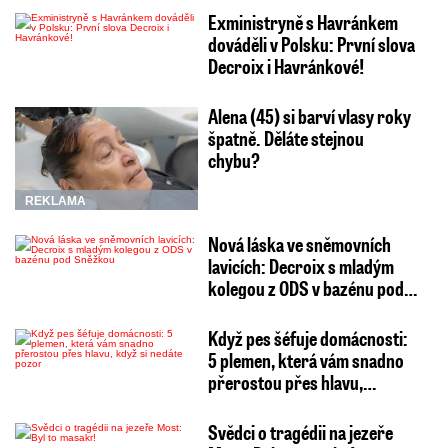
Exministryně s Havránkem
dováděli v Polsku: První slova
Decroix i Havránkové!
Alena (45) si barví vlasy roky
špatně. Děláte stejnou
chybu?
REKLAMA
Nová láska ve sněmovních
lavicích: Decroix s mladým
kolegou z ODS v bazénu pod…
Když pes šéfuje domácnosti:
5 plemen, která vám snadno
přerostou přes hlavu,…
Svědci o tragédii na jezeře