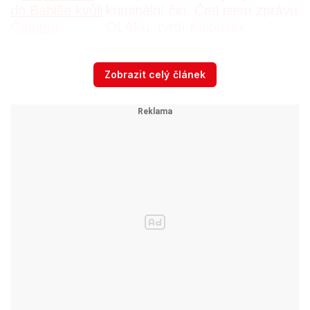
kriminální čin. Četl jsem zprávu
OLAFu, tvrdí Kalousek
Zobrazit celý článek
Kvůli padesátimilionové dotaci na Čapí hnízdo
čelí Babiš spolu s dalšími lidmi také obvinění
české policie. Příští týden by kvůli záležitosti
měl vypovídat před mandátovým a imunitním
výborem Sněmovny, který posuzuje policejní
žádost o jeho vydání k trestnímu stíhání. Den po
výpovědi na výboru bude Babišova vláda ve
Sněmovně žádat o důvěru.