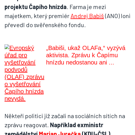
projektu Čapího hnízda
. Farma je mezi
majetkem, který premiér
Andrej Babiš
(ANO) loni
převedl do svěřenského fondu.
„Babiši, ukaž OLAFa,“ vyzývá
aktivista. Zprávu k Čapímu
hnízdu nedostanou ani ...
Někteří politici již začali na sociálních sítích na
zprávu reagovat.
Například exministr
zemědělství
Marian Jurečka
(KDU-ČSL)