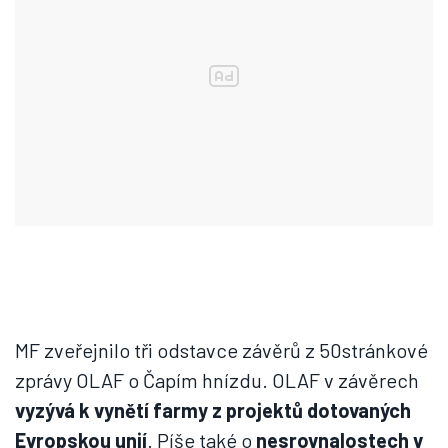
MF zveřejnilo tři odstavce závěrů z 50stránkové
zprávy OLAF o Čapím hnízdu. OLAF v závěrech
v
y
zývá k vynětí farmy z projektů dotovaných
Evropskou unií
. Píše také o
nesrovnalostech v