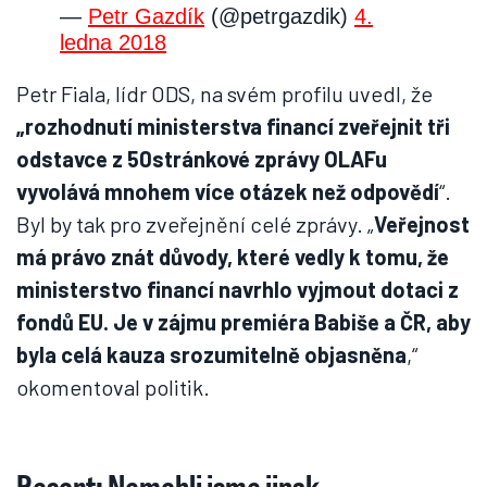
—
Petr Gazdík
(@petrgazdik)
4.
ledna 2018
Petr Fiala, lídr ODS, na svém profilu uvedl, že
„r
ozhodnutí ministerstva financí zveřejnit tři
odstavce z 50stránkové zprávy OLAFu
vyvolává mnohem více otázek než odpovědí
“.
Byl by tak pro zveřejnění celé zprávy. „
Veřejnost
má právo znát důvody, které vedly k tomu, že
ministerstvo financí navrhlo vyjmout dotaci z
fondů EU. Je v zájmu premiéra Babiše a ČR, aby
byla celá kauza srozumitelně objasněna
,“
okomentoval politik.
Resort: Nemohli jsme jinak